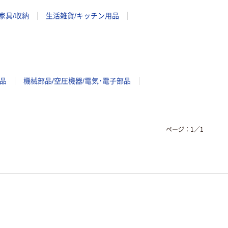
家具/収納
生活雑貨/キッチン用品
品
機械部品/空圧機器/電気・電子部品
ページ：
1
／
1