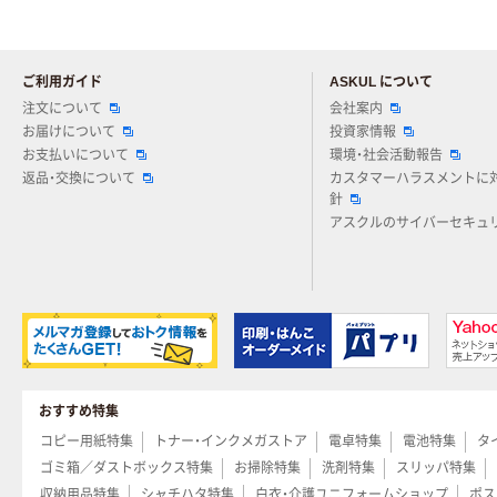
ご利用ガイド
ASKUL について
注文について
会社案内
お届けについて
投資家情報
お支払いについて
環境・社会活動報告
返品・交換について
カスタマーハラスメントに
針
アスクルのサイバーセキュ
おすすめ特集
コピー用紙特集
トナー・インクメガストア
電卓特集
電池特集
タ
ゴミ箱／ダストボックス特集
お掃除特集
洗剤特集
スリッパ特集
収納用品特集
シャチハタ特集
白衣・介護ユニフォームショップ
ポス