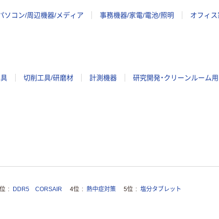
パソコン/周辺機器/メディア
事務機器/家電/電池/照明
オフィス
工具
切削工具/研磨材
計測機器
研究開発・クリーンルーム用
3位
DDR5 CORSAIR
4位
熱中症対策
5位
塩分タブレット