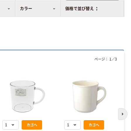
比較表に追加
カラー
価格で並び替え
ページ：
1
／
3
次の
カゴへ
カゴへ