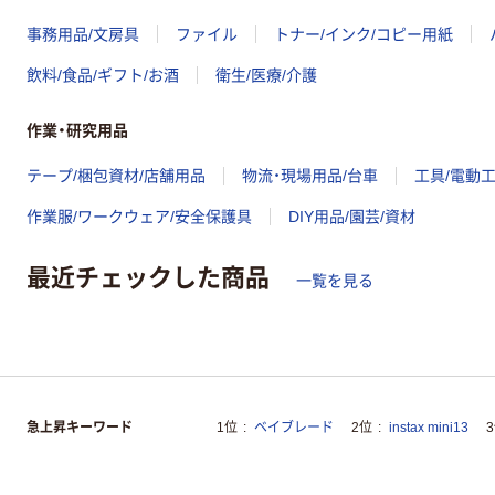
事務用品/文房具
ファイル
トナー/インク/コピー用紙
飲料/食品/ギフト/お酒
衛生/医療/介護
作業・研究用品
テープ/梱包資材/店舗用品
物流・現場用品/台車
工具/電動
作業服/ワークウェア/安全保護具
DIY用品/園芸/資材
最近チェックした商品
一覧を見る
急上昇キーワード
1位
ベイブレード
2位
instax mini13