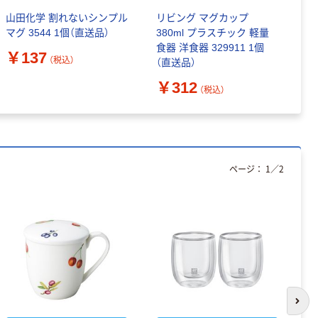
山田化学 割れないシンプル
リビング マグカップ
パ
マグ 3544 1個（直送品）
380ml プラスチック 軽量
器
食器 洋食器 329911 1個
C
￥137
（税込）
（直送品）
￥
￥312
（税込）
ページ：
1
／
2
次の