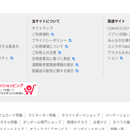
当サイトについて
関連サイト
アスクルについてお気軽にご質問ください
サイトマップ
LOHACO（ロ
ご利用規約
パプリ（印刷・
プライバシーポリシー
みんなの仕事
対する基本方
ご利用環境について
エシラボ（We
ご利用上の注意
アスクルの大
リティ
ション
古物営業法に基づく表記
酒類販売管理者標識の掲示
医薬品の販売に関する表示
イムカード特集
ラミネーター特集
ホワイトボードショップ
パーテーション
タオル特集
ダンボール専門ショップ
現場のチカラ
台車ナビ
すべての働
トイットストア
オフィスづくりサービス
ピンポイントサーチ
特集一覧