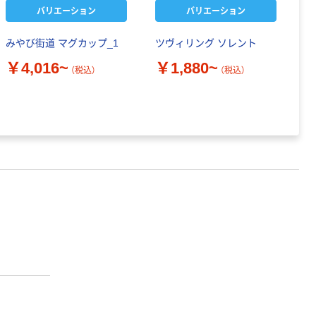
バリエーション
バリエーション
みやび街道 マグカップ_1
ツヴィリング ソレント
ポ
4
￥4,016~
￥1,880~
（税込）
（税込）
ス
￥