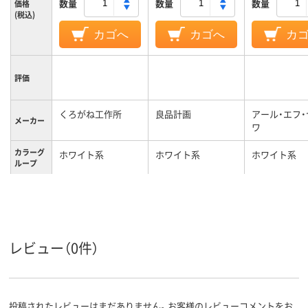
数量
数量
数量
価格
(税込)
カゴへ
カゴへ
カ
評価
くろがね工作所
良品計画
アール・エフ
メーカー
ワ
カラーグ
ホワイト系
ホワイト系
ホワイト系
ループ
キャスタ
キャスター無し
キャスター無
ー
スタッキ
不可
可
ング（積
み重ね）
レビュー（0件）
の可否
9kg
質量
投稿されたレビューはまだありません。お客様のレビューコメントをお