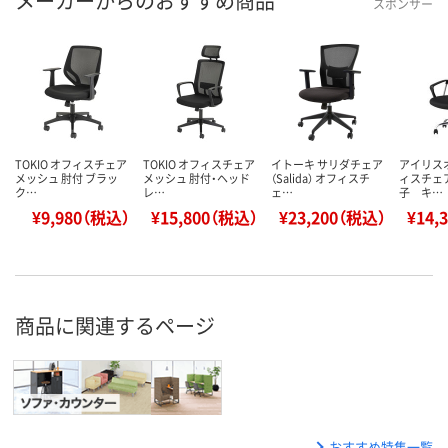
メーカーからのおすすめ商品
スポンサー
TOKIO オフィスチェア
TOKIO オフィスチェア
イトーキ サリダチェア
アイリス
メッシュ 肘付 ブラッ
メッシュ 肘付・ヘッド
（Salida） オフィスチ
ィスチェア
ク…
レ…
ェ…
子 キ…
¥9,980（税込）
¥15,800（税込）
¥23,200（税込）
¥14,
商品に関連するページ
おすすめ特集一覧