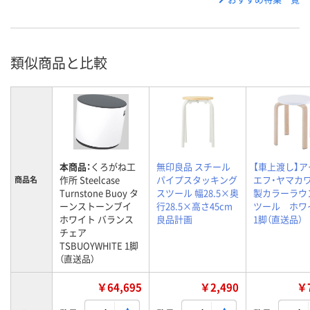
類似商品と比較
本商品：
くろがね工
無印良品 スチール
【車上渡し】ア
作所 Steelcase
パイプスタッキング
エフ・ヤマカ
商品名
Turnstone Buoy タ
スツール 幅28.5×奥
製カラーラウ
ーンストーンブイ
行28.5×高さ45cm
ツール ホ
ホワイト バランス
良品計画
1脚（直送品）
チェア
TSBUOYWHITE 1脚
（直送品）
￥64,695
￥2,490
￥7