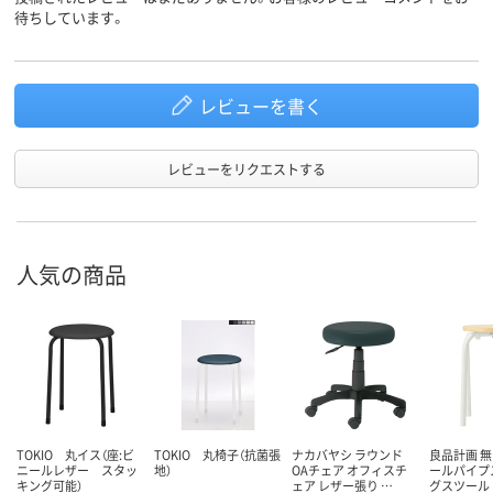
待ちしています。
レビューを書く
レビューをリクエストする
人気の商品
TOKIO 丸イス（座:ビ
TOKIO 丸椅子（抗菌張
ナカバヤシ ラウンド
良品計画 無
ニールレザー スタッ
地）
OAチェア オフィスチ
ールパイプ
キング可能）
ェア レザー張り …
グスツール