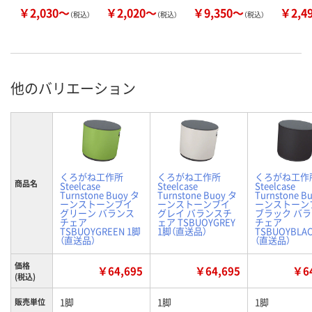
￥2,030～
￥2,020～
￥9,350～
￥2,4
（税込）
（税込）
（税込）
他のバリエーション
くろがね工作所
くろがね工作所
くろがね工作
商品名
Steelcase
Steelcase
Steelcase
Turnstone Buoy タ
Turnstone Buoy タ
Turnstone B
ーンストーンブイ
ーンストーンブイ
ーンストーン
グリーン バランス
グレイ バランスチ
ブラック バ
チェア
ェア TSBUOYGREY
チェア
TSBUOYGREEN 1脚
1脚（直送品）
TSBUOYBLAC
（直送品）
（直送品）
価格
￥64,695
￥64,695
￥64
(税込)
1脚
1脚
1脚
販売単位