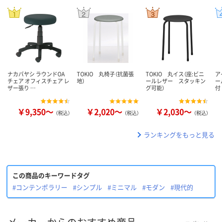
ナカバヤシ ラウンドOA
TOKIO 丸椅子（抗菌張
TOKIO 丸イス（座:ビニ
ア
チェア オフィスチェア レ
地）
ールレザー スタッキン
ー
ザー張り …
グ可能）
付
￥9,350～
￥2,020～
￥2,030～
（税込）
（税込）
（税込）
ランキングをもっと見る
この商品のキーワードタグ
#コンテンポラリー
#シンプル
#ミニマル
#モダン
#現代的