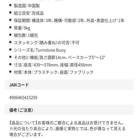
製造国：中国製
組立目安：完成品
保証期間：構造体：3年、機構・可動部：2年、外装・表面仕上げ：1年
質量：9kg
梱包数：1梱包
スタッキング（積み重ね）の可否：不可
シリーズ名：Turnstone Buoy
その他1：機能/高さ調節14cm、ベースカーブ5°～12°
寸法：座高：439～578mm、座幅：直径458mm
材質：本体：プラスチック、座面：ファブリック
JANコード
4906465415259
備考（ご注意）
【返品について】お客様のご都合による返品はお受けできません。
※光の当たり具合により、画像と実物とでは、色が異なって見える
場合がございます。