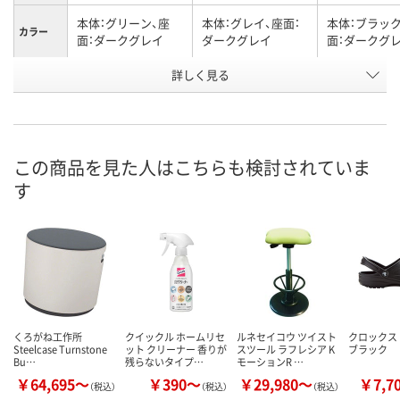
本体：グリーン、座
本体：グレイ、座面：
本体：ブラック
カラー
面：ダークグレイ
ダークグレイ
面：ダークグ
お申込番
詳しく見る
P123478
P123479
P123477
号
直送品
直送品
直送品
在庫
8月27日（木）まで
お届け日
この商品を見た人はこちらも検討されていま
す
数量
メーカー都合により
メーカー都合
販売停止中です
販売停止中で
カゴへ
くろがね工作所
クイックル ホームリセ
ルネセイコウ ツイスト
クロックス
Steelcase Turnstone
ット クリーナー 香りが
スツール ラフレシア K
ブラック
Bu…
残らないタイプ…
モーションR …
￥64,695～
￥390～
￥29,980～
￥7,7
（税込）
（税込）
（税込）