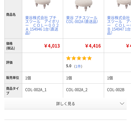
商品名
東谷株式会社 プチ
東谷 プチスツール
東谷株式会社
スツール アイボリ
COL-002A（直送品）
スツール ア
ー ＣＯＬー００２
ー ＣＯＬー
Ａ 154946 1台（直送
Ｂ 154947 1
品）
品）
価格
￥4,013
￥4,416
￥4
(税込)
評価
5.0
（
1件
）
1個
1個
1個
販売単位
商品タイ
COL-002A_1
COL-002A_2
COL-002B
プ
お申込番
詳しく見る
EP51388
J089956
EP51177
号
直送品
直送品
直送品
在庫
8月27日（木）まで
8月27日（木）
お届け日