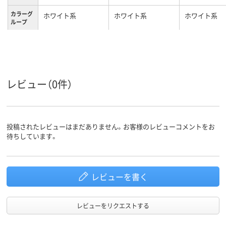
カラーグ
ホワイト系
ホワイト系
ホワイト系
ループ
キャスタ
キャスター無し
キャスター無
ー
スタッキ
不可
可
ング（積
み重ね）
レビュー（0件）
の可否
4kg
質量
投稿されたレビューはまだありません。お客様のレビューコメントをお
待ちしています。
レビューを書く
レビューをリクエストする