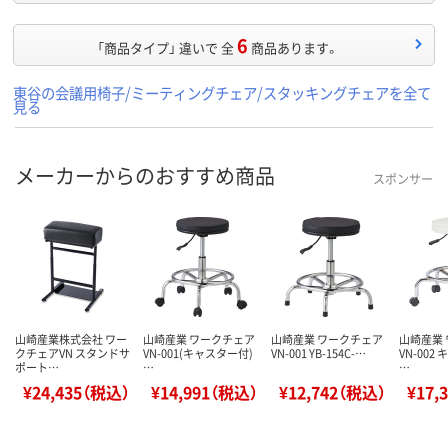
6
「商品タイプ」 違いで 全
商品あります。
東谷の会議用椅子/ミーティングチェア/スタッキングチェアを全て
見る
メーカーからのおすすめ商品
スポンサー
山崎産業株式会社 ワー
山崎産業 ワークチェア
山崎産業 ワークチェア
山崎産業
クチェアVN スタンドサ
VN-001(キャスター付)
VN-001 YB-154C-…
VN-002
ポート…
…
…
¥24,435（税込）
¥14,991（税込）
¥12,742（税込）
¥17,