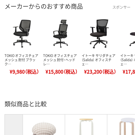
メーカーからのおすすめ商品
スポンサー
TOKIO オフィスチェア
TOKIO オフィスチェア
イトーキ サリダチェア
イトーキ
メッシュ 肘付 ブラッ
メッシュ 肘付・ヘッド
（Salida） オフィスチ
（Salid
ク…
レ…
ェ…
ェ…
¥9,980（税込）
¥15,800（税込）
¥23,200（税込）
¥17,
類似商品と比較