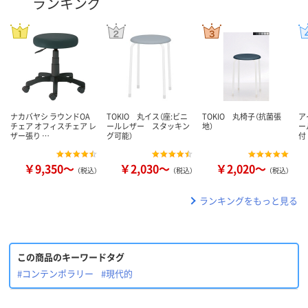
ランキング
ナカバヤシ ラウンドOA
TOKIO 丸イス（座:ビニ
TOKIO 丸椅子（抗菌張
ア
チェア オフィスチェア レ
ールレザー スタッキン
地）
ー
ザー張り …
グ可能）
付
￥9,350～
￥2,030～
￥2,020～
（税込）
（税込）
（税込）
ランキングをもっと見る
この商品のキーワードタグ
#コンテンポラリー
#現代的