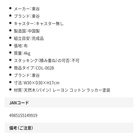
メーカー：東谷
ブランド：東谷
キャスター：キャスター無し
製造国：中国製
組立目安：完成品
張地：布
質量：4kg
スタッキング（積み重ね）の可否：不可
商品タイプ：COL-002B
ブランド：東谷
寸法：W30×D30×H17cm
材質：天然木（パイン） レーヨン コットン ラッカー塗装
JANコード
4985155149919
備考（ご注意）