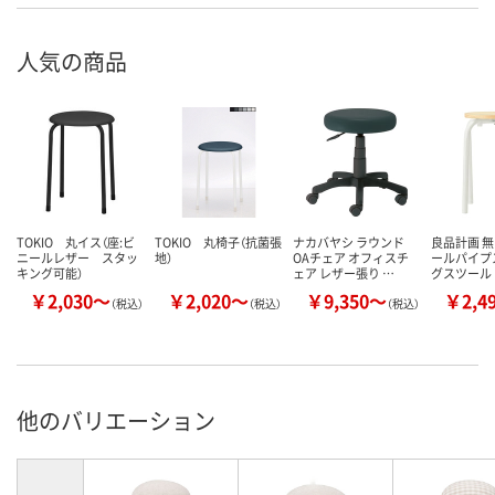
人気の商品
TOKIO 丸イス（座:ビ
TOKIO 丸椅子（抗菌張
ナカバヤシ ラウンド
良品計画 無
ニールレザー スタッ
地）
OAチェア オフィスチ
ールパイプ
キング可能）
ェア レザー張り …
グスツール
￥2,030～
￥2,020～
￥9,350～
￥2,4
（税込）
（税込）
（税込）
他のバリエーション