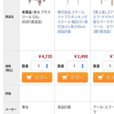
本商品：
東谷 プチス
無印良品 スチール
【車上渡し】ア
ツール COL-
パイプスタッキング
エフ・ヤマカ
商品名
002B（直送品）
スツール 幅28.5×奥
製カラーラウ
行28.5×高さ45cm
ツール ホ
良品計画
1脚（直送品）
￥4,735
￥2,490
￥7
数量
数量
数量
価格
(税込)
カゴへ
カゴへ
カ
評価
東谷
良品計画
アール・エフ
メーカー
ワ