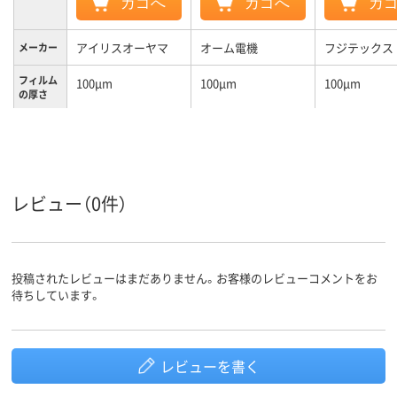
カゴへ
カゴへ
カ
アイリスオーヤマ
オーム電機
フジテックス
メーカー
フィルム
100μm
100μm
100μm
の厚さ
フィルム
グロス
の加工
グロス
材質
レビュー（0件）
投稿されたレビューはまだありません。お客様のレビューコメントをお
待ちしています。
レビューを書く