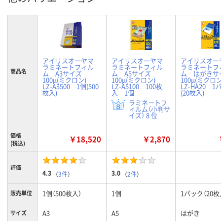
アイリスオーヤマ
アイリスオーヤマ
アイリスオ
ラミネートフィル
ラミネートフィル
ラミネートフ
商品名
ム A3サイズ
ム A5サイズ
ム はがき
100μ(ミクロン)
100μ(ミクロン)
100μ(ミクロ
LZ-A3500 1個(500
LZ-A5100 100枚
LZ-HA20 
枚入)
入 1個
(20枚入)
ラミネートフ
ィルム（小判サ
イズ） 8 位
価格
￥18,520
￥2,870
(税込)
評価
4.3
3.0
（
3件
）
（
2件
）
1個（500枚入）
1個
1パック（20枚
販売単位
A3
A5
はがき
サイズ