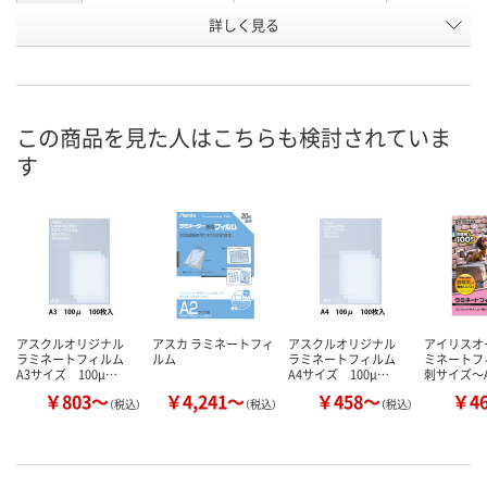
お申込番
詳しく見る
314791
P133633
UA43242
号
入荷待ち
あり
あり
在庫
ご注文後、お届けに
この商品を見た人はこちらも検討されていま
ついてご連絡いたし
8月8日（土）
8月9日（日）
お届け日
す
ます
数量
数量
数量
カゴへ
カゴへ
カ
アスクルオリジナル
アスカ ラミネートフィ
アスクルオリジナル
アイリスオ
ラミネートフィルム
ルム
ラミネートフィルム
ミネートフ
A3サイズ 100μ…
A4サイズ 100μ…
刺サイズ～
￥803～
￥4,241～
￥458～
￥4
（税込）
（税込）
（税込）