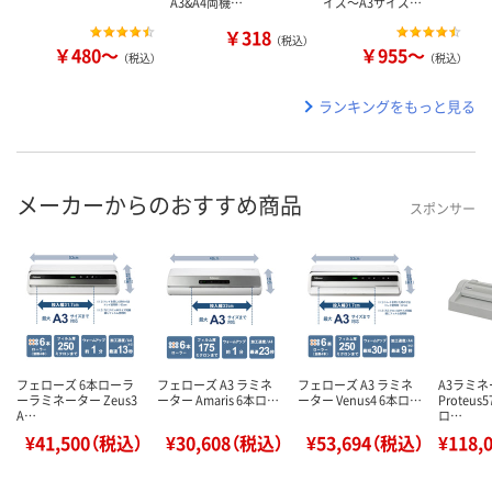
A3&A4両機…
イズ～A3サイズ…
￥318
（税込）
￥480～
￥955～
（税込）
（税込）
ランキングをもっと見る
メーカーからのおすすめ商品
スポンサー
フェローズ 6本ローラ
フェローズ A3 ラミネ
フェローズ A3 ラミネ
A3ラミ
ーラミネーター Zeus3
ーター Amaris 6本ロ…
ーター Venus4 6本ロ…
Proteus5
A…
ロ…
¥41,500（税込）
¥30,608（税込）
¥53,694（税込）
¥118,