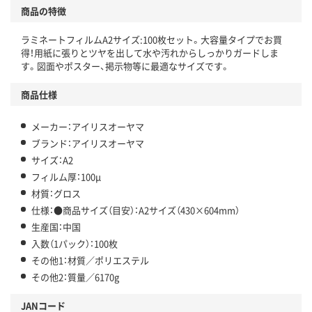
商品の特徴
ラミネートフィルムA2サイズ:100枚セット。大容量タイプでお買
得！用紙に張りとツヤを出して水や汚れからしっかりガードしま
す。図面やポスター、掲示物等に最適なサイズです。
商品仕様
メーカー：アイリスオーヤマ
ブランド：アイリスオーヤマ
サイズ：A2
フィルム厚：100μ
材質：グロス
仕様：●商品サイズ（目安）：A2サイズ（430×604mm）
生産国：中国
入数（1パック）：100枚
その他1：材質／ポリエステル
その他2：質量／6170g
JANコード