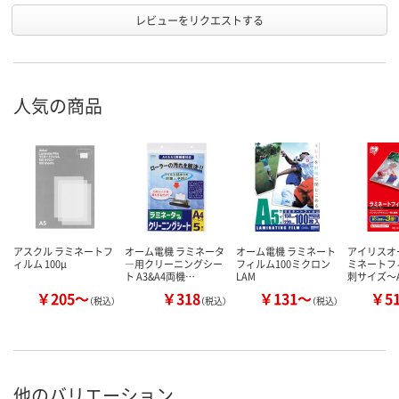
レビューをリクエストする
人気の商品
アスクル ラミネートフ
オーム電機 ラミネータ
オーム電機 ラミネート
アイリスオ
ィルム 100μ
―用クリーニングシー
フィルム100ミクロン
ミネートフ
ト A3&A4両機…
LAM
刺サイズ～
￥205～
￥318
￥131～
￥5
（税込）
（税込）
（税込）
他のバリエーション