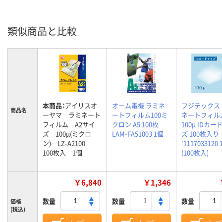
類似商品と比較
本商品：
アイリスオ
オーム電機 ラミネ
フジテックス
商品名
ーヤマ ラミネート
ートフィルム100ミ
ネートフィル
フィルム A2サイ
クロン A5 100枚
100μ IDカ
ズ 100μ(ミクロ
LAM-FA51003 1個
ズ 100枚入り
ン) LZ-A2100
'1117033120
100枚入 1個
(100枚入)
￥6,840
￥1,346
数量
数量
数量
価格
(税込)