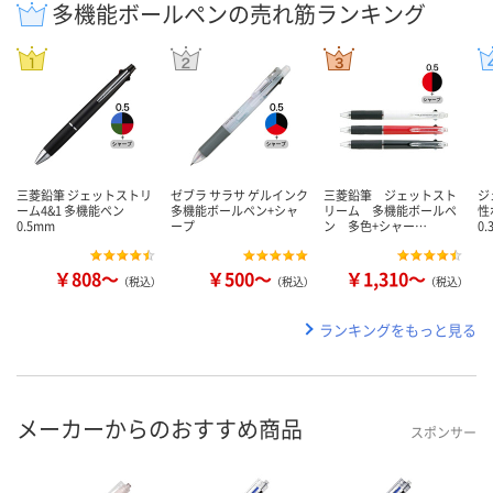
多機能ボールペンの売れ筋ランキング
三菱鉛筆 ジェットストリ
ゼブラ サラサ ゲルインク
三菱鉛筆 ジェットスト
ジ
ーム4&1 多機能ペン
多機能ボールペン+シャ
リーム 多機能ボールペ
性
0.5mm
ープ
ン 多色+シャー…
0
￥808～
￥500～
￥1,310～
（税込）
（税込）
（税込）
ランキングをもっと見る
メーカーからのおすすめ商品
スポンサー