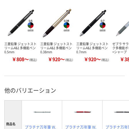
三菱鉛筆 ジェットスト
三菱鉛筆 ジェットスト
三菱鉛筆 ジェットスト
ゼブラ サラ
リーム4&1 多機能ペン
リーム4&1 多機能ペン
リーム4&1 多機能ペン
ク多機能ボ
0.5mm
0.38mm
0.7mm
+シャープ
￥808～
￥920～
￥920～
￥3
（税込）
（税込）
（税込）
他のバリエーション
商品名
プラチナ万年筆 W.
プラチナ万年筆 W.
プラチナ万年筆