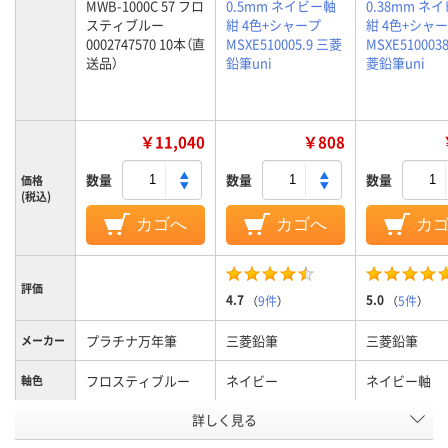
MWB-1000C 57 フロ
0.5mm ネイビー軸
0.38mm ネ
スティブルー
紺 4色+シャープ
紺 4色+シャ
0002747570 10本（直
MSXE510005.9 三菱
MSXE5100038
送品）
鉛筆uni
菱鉛筆uni
￥11,040
￥808
数量
数量
数量
価格
(税込)
カゴへ
カゴへ
カ
評価
4.7
5.0
（
9件
）
（
5件
）
プラチナ万年筆
三菱鉛筆
三菱鉛筆
メーカー
フロスティブルー
ネイビー
ネイビー軸
軸色
詳しく見る
0.7mm
0.5mm
0.38mm
ボール径