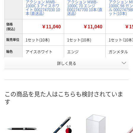
アクション MWB-
アクション MWB-
アクション M
1000C 3 アイスホワ
1000C 70 エンジ
1000C 98 
イト 0002747030 10
0002747700 10本（直
ル 000274798
本（直送品）
送品）
ット(10本)
価格
￥11,040
￥11,040
￥15
(税込)
1セット(10本)
1セット(10本)
1セット（10本
販売単位
アイスホワイト
エンジ
ガンメタル
軸色
お申込番
詳しく見る
P164888
P164891
P165860
号
直送品
直送品
4点
在庫
8月24日（月）まで
8月24日（月）まで
8月11日（火）
お届け日
この商品を見た人はこちらも検討されていま
す
数量
数量
数量
カゴへ
カゴへ
カ