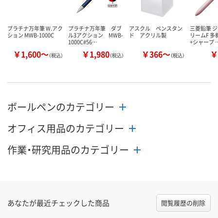
プラチナ万年筆 W.アク
プラチナ万年筆 ダブ
アスクル ペンスタン
三菱鉛筆 
ション MWB-1000C
ル3アクション MWB-
ド アクリル製
リームF 多
1000C#56…
+シャープ 
￥1,600～
￥1,980
￥366～
￥
（税込）
（税込）
（税込）
ボールペンのカテゴリー
オフィス用品のカテゴリー
作業・研究用品のカテゴリー
あなたが最近チェックした商品
閲覧履歴の削除