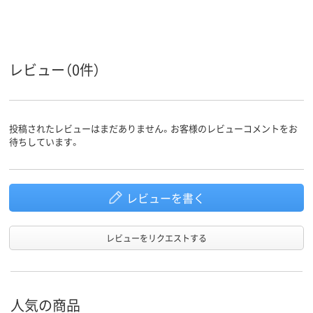
油性
ジェットストリーム
油性インク
インク種
類
インク
黒・赤
4色＋シャーペン
黒・赤・青・緑
インク色
レビュー（0件）
11.9mm
13.7mm
軸径
カラーグ
ブルー系
ネイビー系
ネイビー系
ループ
投稿されたレビューはまだありません。お客様のレビューコメントをお
アスクル
待ちしています。
商品環境
スコア
レビューを書く
レビューをリクエストする
人気の商品