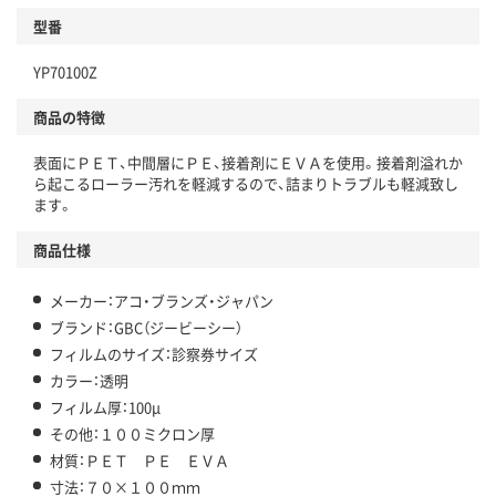
型番
YP70100Z
商品の特徴
表面にＰＥＴ、中間層にＰＥ、接着剤にＥＶＡを使用。接着剤溢れか
ら起こるローラー汚れを軽減するので、詰まりトラブルも軽減致し
ます。
商品仕様
メーカー：アコ・ブランズ・ジャパン
ブランド：GBC（ジービーシー）
フィルムのサイズ：診察券サイズ
カラー：透明
フィルム厚：100μ
その他：１００ミクロン厚
材質：ＰＥＴ ＰＥ ＥＶＡ
寸法：７０×１００ｍｍ