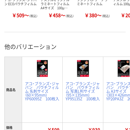
ン ECOパウチフィルム
ラミネートフィルム
ミネートフィルム
ィルム 100
A4サイズ 100μ…
￥509～
￥458～
￥380～
￥2
（税込）
（税込）
（税込）
他のバリエーション
アコ・ブランズ・ジャ
アコ・ブランズ・ジャ
アコ・ブラン
パン パウチフィル
パン パウチフィル
パン パウチ
商品名
ム 名刺サイズ
ム 写真L判サイズ
ム A3サイズ
（60×95mm)
（95×135mm)
（303×426
YP60095Z 100枚入
YP95135Z 100枚入
YP20PA3Z 
価格
￥509
￥930
￥1