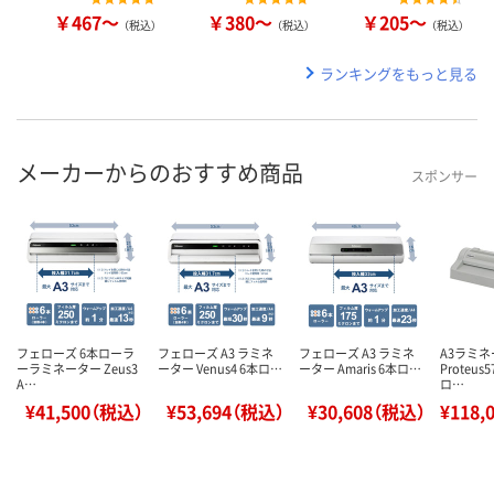
￥467～
￥380～
￥205～
（税込）
（税込）
（税込）
ランキングをもっと見る
メーカーからのおすすめ商品
スポンサー
フェローズ 6本ローラ
フェローズ A3 ラミネ
フェローズ A3 ラミネ
A3ラミ
ーラミネーター Zeus3
ーター Venus4 6本ロ…
ーター Amaris 6本ロ…
Proteus5
A…
ロ…
¥41,500（税込）
¥53,694（税込）
¥30,608（税込）
¥118,