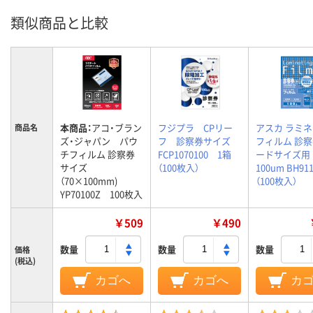
類似商品と比較
本商品：
アコ・ブラン
フジプラ CPリー
アスカ ラミ
商品名
ズ・ジャパン パウ
フ 診察券サイズ
フィルム 診
チフィルム 診察券
FCP1070100 1箱
ードサイズ用
サイズ
（100枚入）
100um BH91
（70×100mm)
（100枚入）
YP70100Z 100枚入
￥509
￥490
数量
数量
数量
価格
(税込)
カゴへ
カゴへ
カ