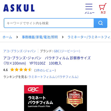
カゴ
メニュー
ホーム
事務機器/家電/電池/照明
ラミネーター/ラミネートフィ
アコ・ブランズ・ジャパン
ブランド：
GBC（ジービーシー）
アコ・ブランズ・ジャパン パウチフィルム 診察券サイズ
（70×100mm) YP70100Z 100枚入
4.6
（
3
件のレビュー
）
ランキングを見る：
ラミネートフィルム（パウチフィルム）