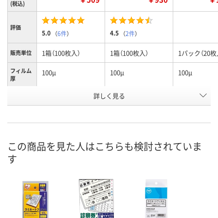
(税込)
評価
5.0
4.5
（
6件
）
（
2件
）
1箱（100枚入）
1箱（100枚入）
1パック（20枚
販売単位
フィルム
100μ
100μ
100μ
厚
詳しく見る
一般カードサイズ
写真Lサイズ
サイズ
お申込番
P175758
P175760
P175765
号
あり
あり
あり
在庫
この商品を見た人はこちらも検討されていま
す
8月11日（火）
8月11日（火）
8月11日（火）
お届け日
数量
数量
数量
カゴへ
カゴへ
カ