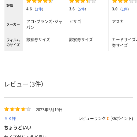
評価
4.6
3.6
3.0
（
3件
）
（
5件
）
（
1件
）
アコ・ブランズ・ジャ
ヒサゴ
アスカ
メーカー
パン
診察券サイズ
診察券サイズ
カードサイズ
フィルム
のサイズ
券サイズ
フィルム
100μm
100μm
100μm
の厚さ
フィルム
グロス
グロス
の加工
レビュー（3件）
グロス、ＰＥＴ Ｐ
グロス
材質
Ｅ ＥＶＡ
2023年5月19日
ＳＫ様
レビューランク
C
(36ポイント)
ちょうどいい
サイズがちょうど良い