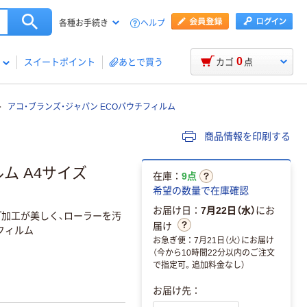
ヘルプ
各種お手続き
0
スイートポイント
あとで買う
カゴ
点
アコ・ブランズ・ジャパン ECOパウチフィルム
商品情報を印刷する
ム A4サイズ
在庫：
9点
希望の数量で在庫確認
お届け日：
7月22日（水）
にお
『加工が美しく、ローラーを汚
届け
フィルム
お急ぎ便：7月21日（火）にお届け
（今から10時間22分以内のご注文
で指定可。追加料金なし）
お届け先：