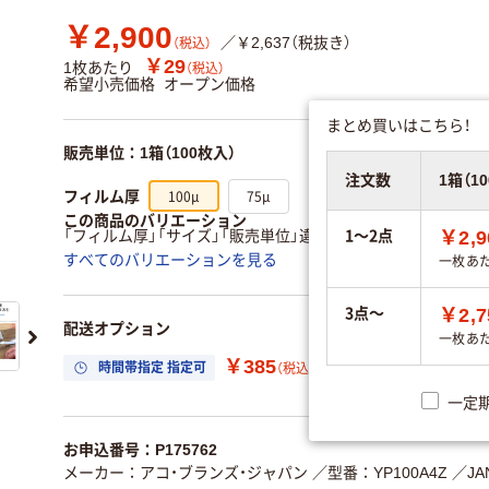
￥2,900
／￥2,637（税抜き）
（税込）
￥29
1枚あたり
（税込）
希望小売価格
オープン価格
まとめ買いはこちら！
販売単位：1箱（100枚入）
注文数
1箱（1
100μ
75μ
フィルム厚
この商品のバリエーション
1～2点
￥2,9
「フィルム厚」「サイズ」「販売単位」違いで 全12商品 あります
すべてのバリエーションを見る
一枚あ
3点～
￥2,7
配送オプション
一枚あ
￥385
時間帯指定 指定可
置き場所指定 利用
（税込）
一定
お申込番号：P175762
メーカー：アコ・ブランズ・ジャパン
／型番：YP100A4Z
／JA