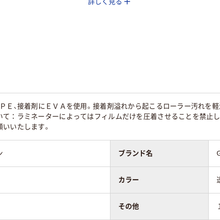
詳しく見る
グロス
グロス
グロス
グロス
にＰＥ、接着剤にＥＶＡを使用。接着剤溢れから起こるローラー汚れを軽
いて：ラミネーターによってはフィルムだけを圧着させることを禁止し
願いいたします。
ン
ブランド名
カラー
その他