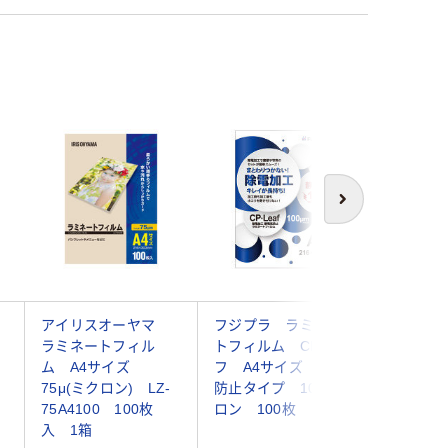
次へ
アイリスオーヤマ
フジプラ ラミネー
ナカバヤ
ラミネートフィル
トフィルム CPリー
ートフィ
ム A4サイズ
フ A4サイズ 静電
LPR-A4
75μ(ミクロン) LZ-
防止タイプ 100ミク
枚入）
75A4100 100枚
ロン 100枚
入 1箱