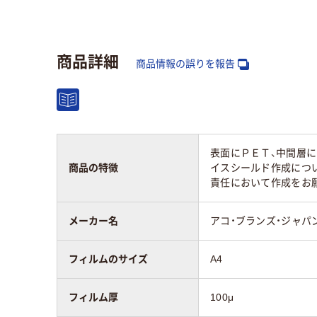
フィルムの加工
グロス
材質
グロス
商品詳細
商品情報の誤りを報告
表面にＰＥＴ、中間層
商品の特徴
イスシールド作成につ
責任において作成をお
メーカー名
アコ・ブランズ・ジャパ
フィルムのサイズ
A4
フィルム厚
100μ