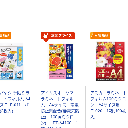
気商品
本気プライス
人気商品
バヤシ 手貼りラ
アイリスオーヤマ
アスカ ラミネート
ートフィルム A4
ラミネートフィル
フィルム100ミクロ
 TLF-011 1パ
ム A4サイズ 帯電
ン A4サイズ用
(2枚入)
防止剤配合(静電気防
F1026 1箱（100枚
止) 100μ(ミクロ
入）
ン) LFT-A4100 1