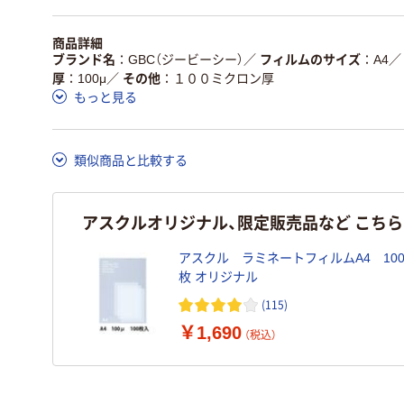
商品詳細
ブランド名
GBC（ジービーシー）
／
フィルムのサイズ
A4
／
厚
100μ
／
その他
１００ミクロン厚
もっと見る
類似商品と比較する
アスクルオリジナル、限定販売品など こち
アスクル ラミネートフィルムA4 100μ
枚 オリジナル
(115)
￥1,690
（税込）