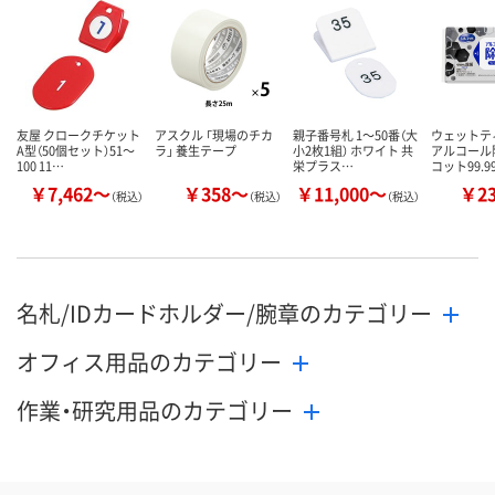
数量
数量
数量
カゴへ
カゴへ
カ
友屋 クロークチケット
アスクル 「現場のチカ
親子番号札 1～50番（大
ウェット
A型（50個セット）51～
ラ」 養生テープ
小2枚1組） ホワイト 共
アルコール
100 11…
栄プラス…
コット99.
￥7,462～
￥358～
￥11,000～
￥2
（税込）
（税込）
（税込）
名札/IDカードホルダー/腕章のカテゴリー
オフィス用品のカテゴリー
作業・研究用品のカテゴリー