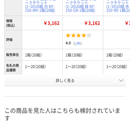
ークチケット
ークチケット
ークチケット
(1~20)20組 白 BF-
(1~20)20組 緑 BF-
(1~20)20組 赤
150-WH 1箱(20組)
150-GN 1箱(20組)
150-RD 1箱(2
価格
￥3,162
￥3,162
￥3
(税込)
評価
4.0
（
1件
）
1箱（20組）
1箱（20組）
1箱（20組）
販売単位
名札の商
1～20（20組）
1～20（20組）
1～20（20組）
品種類
詳しく見る
白
緑
赤
カラー
お申込番
H975182
P205066
P205067
号
4点
6点
5点
在庫
この商品を見た人はこちらも検討されていま
す
8月7日（金）
8月7日（金）
8月7日（金）
お届け日