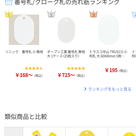
番号札/クローク札の売れ筋ランキング
ソニック 番号札 小 無地
オープン工業 番号札 無地
トラスコ中山 TRUSCO 小
ト
大 1ケース（25枚入り）
判札 大 60X40mm 5枚…
判
￥195
（税込）
￥168～
￥715～
（税込）
（税込）
ランキングをもっと見る
類似商品と比較