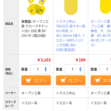
本商品：
オープン工
トラスコ中山
オープン工業
商品名
業 クロークチケッ
TRUSCO 見やすい色
プン工業 
ト(81~100) 黄 BF-
の小判札 小
無地 大 2
154-YE 1箱(20組)
45×30mm 5枚入 イ
黄 BF-40-YE
エロー UKFS-Y 1パ
40-YE 1ケー
ック(5枚) 363-
入）
2388（直送品）
￥3,162
￥160
数量
数量
数量
価格
(税込)
カゴへ
カゴへ
カ
オープン工業
トラスコ中山
オープン工業
メーカー
カラーグ
イエロー系
イエロー系
イエロー系
ループ