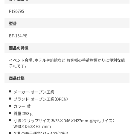
P195795
型番
BF-154-YE
商品の特徴
イベント会場、ホテルや旅館など お客様の手荷物預かりに便利な親
子札です。
商品仕様
メーカー：オープン工業
ブランド：オープン工業（OPEN）
カラー：黄
質量：358ｇ
寸法：クリップサイズ：W33×D46×H27mm 番号札サイズ：
W40×D60×H2.7mm
名札の商品種類：81～100（20組）