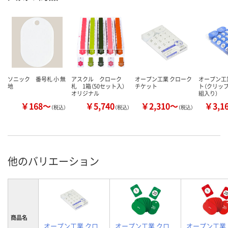
ソニック 番号札 小 無
アスクル クローク
オープン工業 クローク
オープン工業
地
札 1箱（50セット入）
チケット
ト（クリップ
オリジナル
組入り）
￥168～
￥5,740
￥2,310～
￥3,1
（税込）
（税込）
（税込）
他のバリエーション
商品名
オープン工業 クロ
オープン工業 クロ
オープン工業