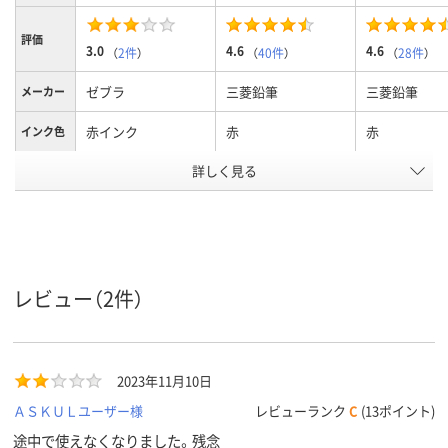
評価
3.0
4.6
4.6
（
2件
）
（
40件
）
（
28件
）
ゼブラ
三菱鉛筆
三菱鉛筆
メーカー
赤インク
赤
赤
インク色
詳しく見る
0.7mm
0.5mm
0.5mm
ボール径
インク種
油性
油性
油性
類
アスクル
商品環境
30
25
スコア
レビュー（2件）
2023年11月10日
ＡＳＫＵＬユーザー様
レビューランク
C
(13ポイント)
途中で使えなくなりました。残念