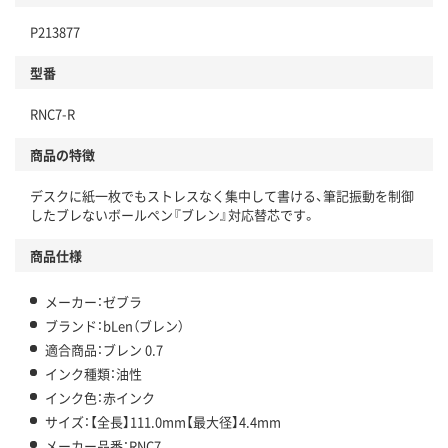
P213877
型番
RNC7-R
商品の特徴
デスクに紙一枚でもストレスなく集中して書ける、筆記振動を制御
したブレないボールペン『ブレン』対応替芯です。
商品仕様
メーカー：ゼブラ
ブランド：bLen（ブレン）
適合商品：ブレン 0.7
インク種類：油性
インク色：赤インク
サイズ：【全長】111.0mm【最大径】4.4mm
メーカー品番：RNC7