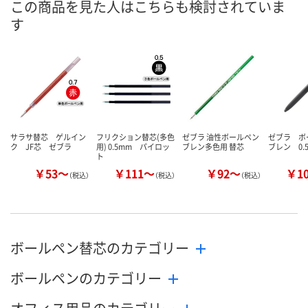
この商品を見た人はこちらも検討されていま
す
数量
数量
数量
カゴへ
カゴへ
カ
サラサ替芯 ゲルイン
フリクション替芯(多色
ゼブラ 油性ボールペン
ゼブラ 
ク JF芯 ゼブラ
用) 0.5mm パイロッ
ブレン多色用 替芯
ブレン 0.
ト
￥53～
￥111～
￥92～
￥1
（税込）
（税込）
（税込）
ボールペン替芯のカテゴリー
ボールペンのカテゴリー