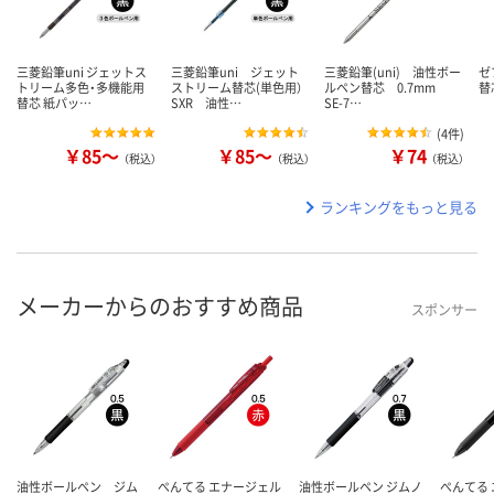
三菱鉛筆uni ジェットス
三菱鉛筆uni ジェット
三菱鉛筆(uni) 油性ボー
ゼ
トリーム多色・多機能用
ストリーム替芯(単色用）
ルペン替芯 0.7mm
替芯
替芯 紙パッ…
SXR 油性…
SE-7…
(
4件
)
￥85～
￥85～
￥74
（税込）
（税込）
（税込）
ランキングをもっと見る
メーカーからのおすすめ商品
スポンサー
油性ボールペン ジム
ぺんてる エナージェル
油性ボールペン ジムノ
ぺんてる