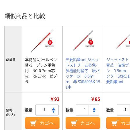
類似商品と比較
本商品：
ボールペン
三菱鉛筆uni ジェッ
ジェットスト
商品名
替芯 ブレン単色
トストリーム多色・
替芯 油性ボ
用 NC-0.7mm芯
多機能用替芯 紙パ
ン 0.5mm
赤 RNC7-R ゼブ
ッケージ 0.5ｍ
ンク SXR5.
ラ
ｍ 赤 SXR8005K.15
菱鉛筆uni
1本
￥92
￥85
数量
数量
数量
価格
(税込)
カゴへ
カゴへ
カ