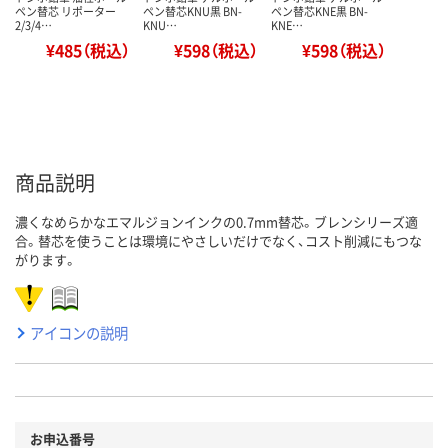
ペン替芯 リポーター
ペン替芯KNU黒 BN-
ペン替芯KNE黒 BN-
2/3/4…
KNU…
KNE…
¥485（税込）
¥598（税込）
¥598（税込）
商品説明
濃くなめらかなエマルジョンインクの0.7mm替芯。ブレンシリーズ適
合。替芯を使うことは環境にやさしいだけでなく、コスト削減にもつな
がります。
アイコンの説明
お申込番号