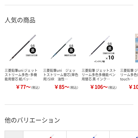
人気の商品
三菱鉛筆uni ジェット
三菱鉛筆uni ジェッ
三菱鉛筆 ジェットスト
三菱鉛筆 
ストリーム多色・多機
トストリーム替芯(単色
リーム多色多機能ペン
リーム多色用
能用替芯 紙パッ…
用）SXR 油性…
用替芯 黒 インク…
touch…
￥77～
￥85～
￥106～
￥1
（税込）
（税込）
（税込）
他のバリエーション