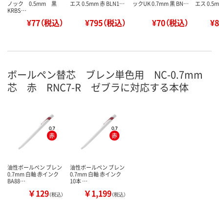
ノック 0.5mm 黒
エス 0.5mm 赤 BLN1…
ックUK 0.7mm 黒 BN…
エス 0.5m
KRBS…
¥77（税込）
¥795（税込）
¥70（税込）
¥
ボールペン替芯 ブレン単色用 NC-0.7mm
芯 赤 RNC7-R ゼブラに対応する本体
油性ボールペン ブレン
油性ボールペン ブレン
0.7mm 白軸 赤インク
0.7mm 白軸 赤インク
BA88…
10本 …
￥129
￥1,199
（税込）
（税込）