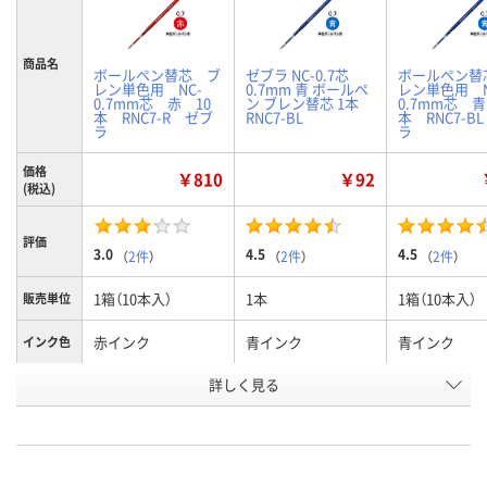
商品名
ボールペン替芯 ブ
ゼブラ NC-0.7芯
ボールペン替
レン単色用 NC-
0.7mm 青 ボールペ
レン単色用 N
0.7mm芯 赤 10
ン ブレン替芯 1本
0.7mm芯 青
本 RNC7-R ゼブ
RNC7-BL
本 RNC7-B
ラ
ラ
価格
￥810
￥92
(税込)
評価
3.0
4.5
4.5
（
2件
）
（
2件
）
（
2件
）
1箱（10本入）
1本
1箱（10本入）
販売単位
赤インク
青インク
青インク
インク色
お申込番
詳しく見る
P238023
P213876
P238024
号
1点
あり
あり
在庫
8月8日（土）
8月8日（土）
8月8日（土）
お届け日