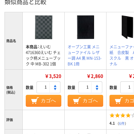
類似商品と比較
商品名
本商品：
えいむ
オープン工業 メニ
メニューファ
4716360えいむ チェ
ューファイル レザ
紙 合皮製 
ック柄メニューブッ
ー調 A4 黒 MN-153-
スクル 黒 
ク 中 MB-302 1個
BK 1冊
ナル
￥3,520
￥2,860
￥2
数量
数量
数量
価格
(税込)
カゴへ
カゴへ
カ
評価
4.1
（
6件
）