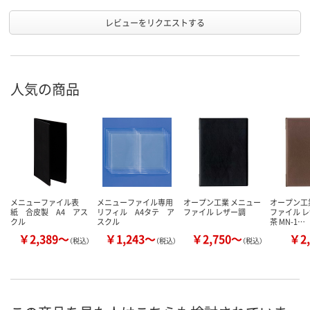
レビューをリクエストする
人気の商品
メニューファイル表
メニューファイル専用
オープン工業 メニュー
オープン工
紙 合皮製 A4 アス
リフィル A4タテ ア
ファイル レザー調
ファイル レ
クル
スクル
茶 MN-1…
￥2,389～
￥1,243～
￥2,750～
￥2,
（税込）
（税込）
（税込）