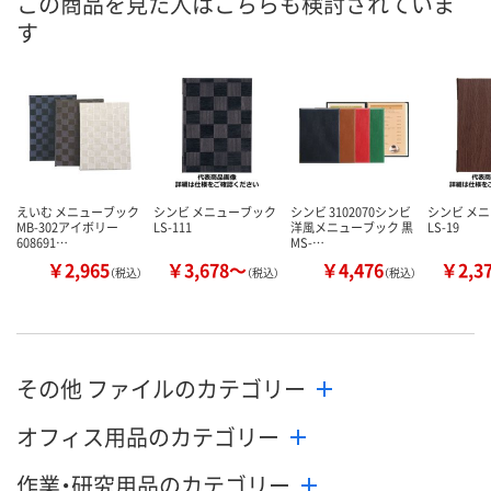
この商品を見た人はこちらも検討されていま
す
えいむ メニューブック
シンビ メニューブック
シンビ 3102070シンビ
シンビ メ
MB-302アイボリー
LS-111
洋風メニューブック 黒
LS-19
608691…
MS-…
￥2,965
￥3,678～
￥4,476
￥2,3
（税込）
（税込）
（税込）
その他 ファイルのカテゴリー
オフィス用品のカテゴリー
作業・研究用品のカテゴリー