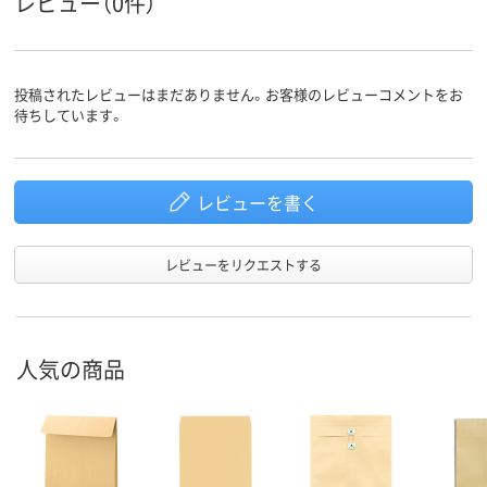
レビュー（0件）
なし
なし
なし
窓の有無
留め具の
なし
あり
あり
有無
投稿されたレビューはまだありません。お客様のレビューコメントをお
封筒裏面
センター貼り
カマス貼り
カマス貼り
待ちしています。
の貼り方
レビューを書く
レビューをリクエストする
人気の商品