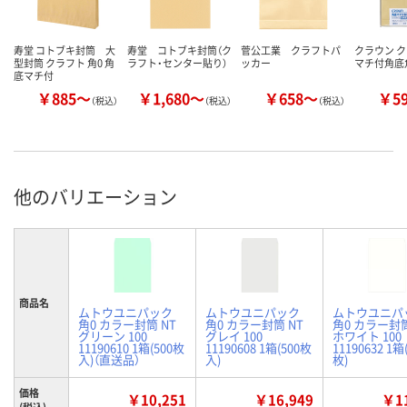
寿堂 コトブキ封筒 大
寿堂 コトブキ封筒（ク
菅公工業 クラフトパ
クラウン 
型封筒 クラフト 角0 角
ラフト・センター貼り）
ッカー
マチ付角底角
底マチ付
￥885～
￥1,680～
￥658～
￥5
（税込）
（税込）
（税込）
他のバリエーション
商品名
ムトウユニパック
ムトウユニパック
ムトウユニパ
角0 カラー封筒 NT
角0 カラー封筒 NT
角0 カラー封筒
グリーン 100
グレイ 100
ホワイト 100
11190610 1箱(500枚
11190608 1箱(500枚
11190632 1箱
入)（直送品）
入)
枚)
価格
￥10,251
￥16,949
￥11