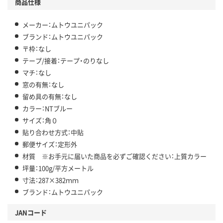
商品仕様
メーカー：ムトウユニパック
ブランド：ムトウユニパック
〒枠：なし
テープ/接着：テープ・のりなし
マチ：なし
窓の有無：なし
留め具の有無：なし
カラー：NTブルー
サイズ：角０
貼り合わせ方式：中貼
郵便サイズ：定形外
材質 ※お手元に届いた商品を必ずご確認ください：上質カラー
坪量：100g/平方メートル
寸法：287×382ｍｍ
ブランド：ムトウユニパック
JANコード