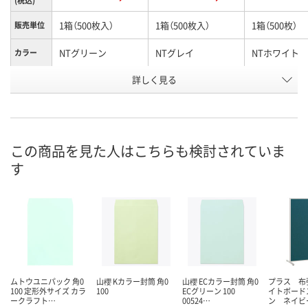
(税込)
1箱（500枚入）
1箱（500枚入）
1箱（500枚）
販売単位
NTグリーン
NTグレイ
NTホワイト
カラー
お申込番
詳しく見る
P676951
P676950
P676952
号
直送品
1点
1点
在庫
8月25日（火）まで
8月11日（火）
8月11日（火）
お届け日
この商品を見た人はこちらも検討されていま
す
数量
数量
数量
カゴへ
カゴへ
カ
ムトウユニパック 角0
山櫻 Kカラー封筒 角0
山櫻 ECカラー封筒 角0
プラス 布
100 定形外サイズ カラ
100
ECグリーン 100
イトボード
ークラフト…
00524…
ン ネイビ