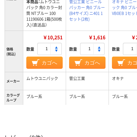
本商品：
ムトウユニ
菅公工業 ビニール
オキナ ビニ
パック 角0 カラー封
パッカー 角0 ブルー
ック 角0 ブル
筒 NTブルー 100
(B4サイズ) ニ401 1
VB0EB 1セッ
11190606 1箱(500枚
セット(2枚)
入)（直送品）
￥10,251
￥1,616
￥2
数量
数量
数量
価格
(税込)
カゴへ
カゴへ
カ
ムトウユニパック
菅公工業
オキナ
メーカー
カラーグ
ブルー系
ブルー系
ブルー系
ループ
テープ/接
テープ・のりなし
テープ・のりなし
テープ・のり
着
なし
なし
なし
〒枠