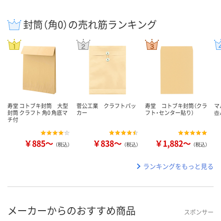
封筒（角0）の売れ筋ランキング
寿堂 コトブキ封筒 大型
菅公工業 クラフトパッ
寿堂 コトブキ封筒（クラ
マ
封筒 クラフト 角0 角底マ
カー
フト・センター貼り）
壺
チ付
￥885～
￥838～
￥1,882～
（税込）
（税込）
（税込）
ランキングをもっと見る
メーカーからのおすすめ商品
スポンサー