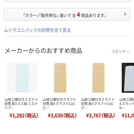
4
「カラー」「販売単位」 違いで 全
商品あります。
ムトウユニパックの封筒を全て見る
メーカーからのおすすめ商品
スポンサー
山櫻 口糊付きミエナイ
山櫻 口糊付きクラフト
山櫻 口糊付きクラフト
山櫻 口糊
封筒 長3 スミ貼 ミエナ
封筒 長4 クラフトCoC
封筒 長4 クラフトCoC
4 スラッ
イブ…
ピ…
グ…
N…
¥1,282（税込）
¥3,630（税込）
¥3,767（税込）
¥11,