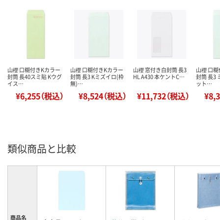
山櫻 口糊付きKカラー
山櫻 口糊付きKカラー
山櫻 窓付き白封筒 長3
山櫻 口
封筒 長40スミ貼 Kウグ
封筒 長3 Kミズイロ(枠
HL A430 本ケントC…
封筒 長3
イス…
無)…
ット…
¥6,255（税込）
¥8,524（税込）
¥11,732（税込）
¥8,
類似商品と比較
商品名