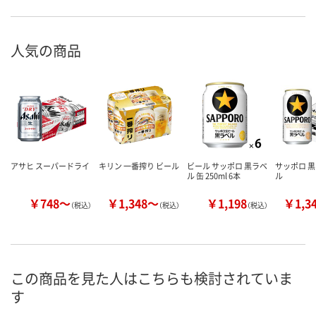
人気の商品
アサヒ スーパードライ
キリン 一番搾り ビール
ビール サッポロ 黒ラベ
サッポロ 黒
ル 缶 250ml 6本
ル
￥748～
￥1,348～
￥1,198
￥1,3
（税込）
（税込）
（税込）
この商品を見た人はこちらも検討されていま
す