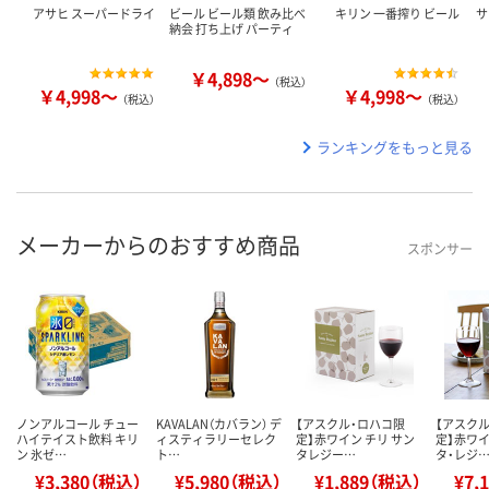
アサヒ スーパードライ
ビール ビール類 飲み比べ
キリン 一番搾り ビール
サ
納会 打ち上げ パーティ
￥4,898～
（税込）
￥4,998～
￥4,998～
（税込）
（税込）
ランキングをもっと見る
メーカーからのおすすめ商品
スポンサー
ノンアルコール チュー
KAVALAN（カバラン） デ
【アスクル・ロハコ限
【アスク
ハイテイスト飲料 キリ
ィスティラリーセレク
定】赤ワイン チリ サン
定】赤ワイ
ン 氷ゼ…
ト…
タレジー…
タ・レジ
¥3,380（税込）
¥5,980（税込）
¥1,889（税込）
¥7,