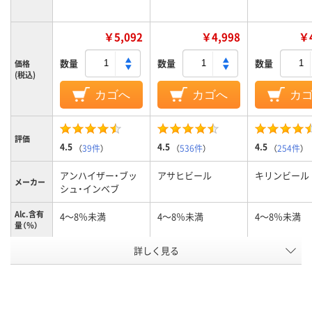
￥5,092
￥4,998
￥4
数量
数量
数量
価格
(税込)
カゴへ
カゴへ
カ
評価
4.5
4.5
4.5
（
39件
）
（
536件
）
（
254件
）
アンハイザー・ブッ
アサヒビール
キリンビール
メーカー
シュ・インベブ
Alc.含有
4～8％未満
4～8％未満
4～8％未満
量（％）
アスクル
詳しく見る
商品環境
50
50
スコア