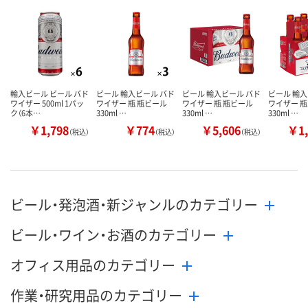
輸入ビール ビール バド
ビール 輸入ビール バド
ビール 輸入ビール バド
ビール 輸入
ワイザー 500ml 1パッ
ワイザー 瓶 瓶ビール
ワイザー 瓶 瓶ビール
ワイザー 瓶
ク（6本…
330ml …
330ml …
330ml …
￥1,798
￥774
￥5,606
￥1,
（税込）
（税込）
（税込）
ビール・発泡酒・新ジャンルのカテゴリー
ビール・ワイン・お酒のカテゴリー
オフィス用品のカテゴリー
作業・研究用品のカテゴリー