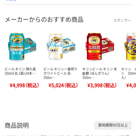
メーカーからのおすすめ商品
スポンサー
ビール キリン 晴れ風
ビール キリン一番搾り
キリンビール キリン 本
キリン 
350ml 缶 1箱（24本…
ホワイトビール 缶
麒麟 （ほんきりん）
＞ 350m
350m…
350m…
入）
¥4,998（税込）
¥5,024（税込）
¥3,998（税込）
¥4,
商品説明
賞味期限90日以上