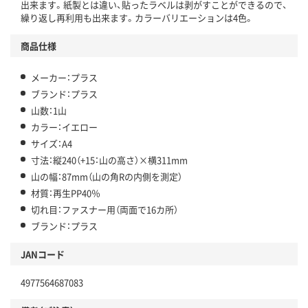
出来ます。紙製とは違い、貼ったラベルは剥がすことができるので、
繰り返し再利用も出来ます。カラーバリエーションは4色。
商品仕様
メーカー：プラス
ブランド：プラス
山数：1山
カラー：イエロー
サイズ：A4
寸法：縦240（+15：山の高さ）×横311mm
山の幅：87mm（山の角Rの内側を測定）
材質：再生PP40％
切れ目：ファスナー用（両面で16カ所）
ブランド：プラス
JANコード
4977564687083