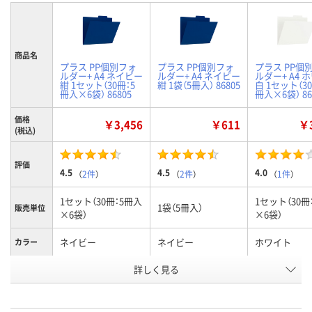
商品名
プラス PP個別フォ
プラス PP個別フォ
プラス PP個
ルダー+ A4 ネイビー
ルダー+ A4 ネイビー
ルダー+ A4 
紺 1セット（30冊：5
紺 1袋（5冊入） 86805
白 1セット（30
冊入×6袋） 86805
冊入×6袋） 86
価格
￥3,456
￥611
￥3
(税込)
評価
4.5
4.5
4.0
（
2件
）
（
2件
）
（
1件
）
1セット（30冊：5冊入
1セット（30冊
1袋（5冊入）
販売単位
×6袋）
×6袋）
ネイビー
ネイビー
ホワイト
カラー
お申込番
詳しく見る
P238161
P217616
P238164
号
6点
あり
1点
在庫