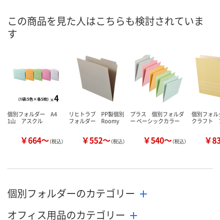
この商品を見た人はこちらも検討されていま
8月7日（金）
8月7日（金）
8月7日（金）
お届け日
す
数量
数量
数量
カゴへ
カゴへ
カ
個別フォルダー A4
リヒトラブ PP製個別
プラス 個別フォルダ
個別フォル
1山 アスクル
フォルダー Roomy
ー ベーシックカラー
クラフト 
￥664～
￥552～
￥540～
￥8
（税込）
（税込）
（税込）
個別フォルダーのカテゴリー
オフィス用品のカテゴリー