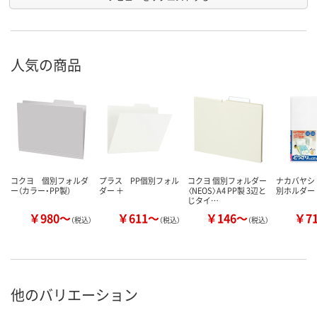
人気の商品
コクヨ 個別フォルダ
プラス PP個別フォル
コクヨ 個別フォルダー
ナカバヤシ
ー（カラー・PP製）
ダー ＋
〈NEOS〉A4 PP製 3辺と
別ホルダー
じタイ…
￥980～
￥611～
￥146～
￥7
（税込）
（税込）
（税込）
他のバリエーション