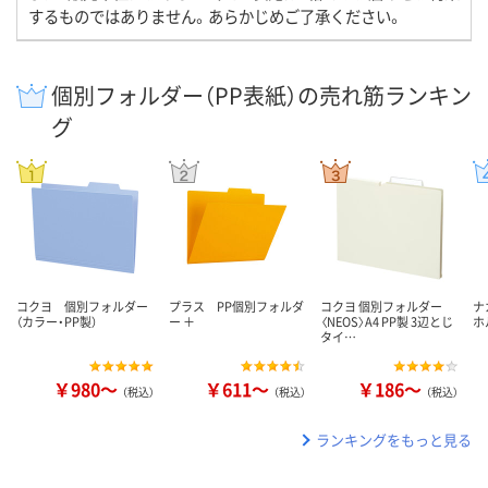
するものではありません。あらかじめご了承ください。
個別フォルダー（PP表紙）の売れ筋ランキン
グ
コクヨ 個別フォルダー
プラス PP個別フォルダ
コクヨ 個別フォルダー
ナ
（カラー・PP製）
ー ＋
〈NEOS〉A4 PP製 3辺とじ
ホ
タイ…
￥980～
￥611～
￥186～
（税込）
（税込）
（税込）
ランキングをもっと見る