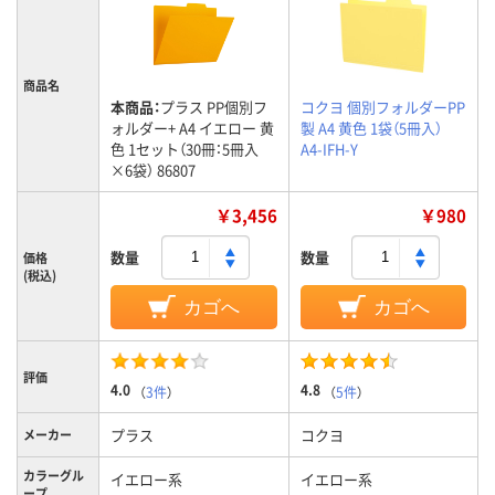
商品名
本商品：
プラス PP個別フ
コクヨ 個別フォルダーPP
ォルダー+ A4 イエロー 黄
製 A4 黄色 1袋（5冊入）
色 1セット（30冊：5冊入
A4-IFH-Y
×6袋） 86807
￥3,456
￥980
数量
数量
価格
(税込)
カゴへ
カゴへ
評価
4.0
4.8
（
3件
）
（
5件
）
プラス
コクヨ
メーカー
カラーグル
イエロー系
イエロー系
ープ