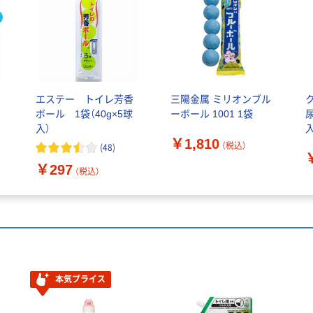
エステー トイレ芳香
三陽金属 ミリオンブル
ボール 1袋（40g×5球
ーボール 1001 1袋
入）
￥1,810
（税込）
(
48
)
￥297
（税込）
本気プライス