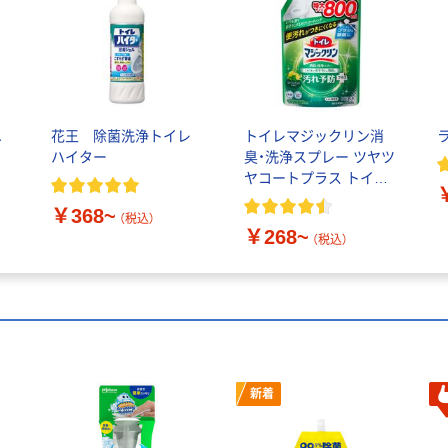
ユ
花王 除菌洗浄トイレ
トイレマジックリン消
ハイター
臭・洗浄スプレー ツヤツ
ヤコートプラス トイレ
洗剤 花王
￥368~
（税込）
￥268~
（税込）
新着