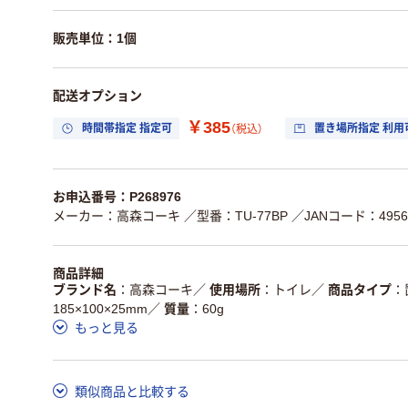
販売単位：1個
配送オプション
￥385
時間帯指定 指定可
置き場所指定 利用
（税込）
お申込番号：P268976
メーカー：高森コーキ
／型番：TU-77BP
／JANコード：49564
商品詳細
ブランド名
高森コーキ
／
使用場所
トイレ
／
商品タイプ
185×100×25mm
／
質量
60g
もっと見る
類似商品と比較する