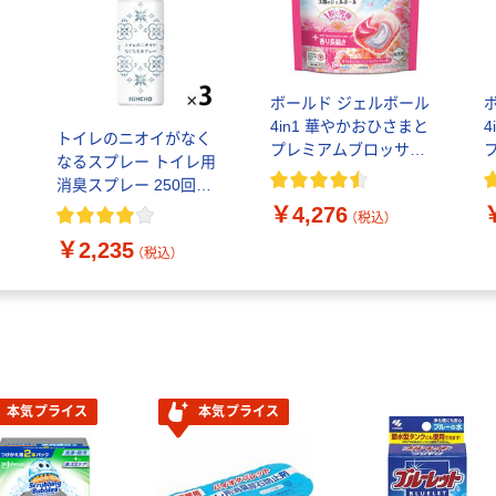
ボールド ジェルボール
4in1 華やかおひさまと
トイレのニオイがなく
プレミアムブロッサム
用
なるスプレー トイレ用
の香り 詰め替え 超テラ
消臭スプレー 250回分
ジャンボ 1個（100粒入）
ン
無香性 52ml 1セット（1
￥4,276
洗濯洗剤 P＆G
（税込）
虫
本×3） 大日本除虫菊 限
￥2,235
定
（税込）
本気プライス
本気プライス