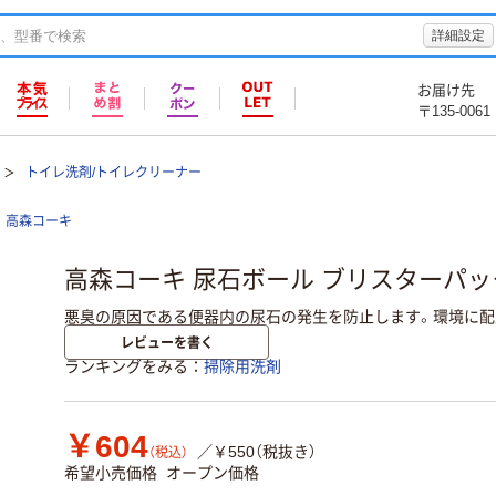
詳細設定
お届け先
〒135-0061
トイレ洗剤/トイレクリーナー
高森コーキ
高森コーキ 尿石ボール ブリスターパック入 
悪臭の原因である便器内の尿石の発生を防止します。環境に配
レビューを書く
ランキングをみる
掃除用洗剤
￥604
／￥550（税抜き）
（税込）
希望小売価格
オープン価格