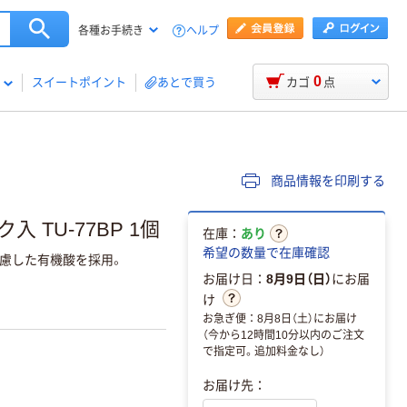
ヘルプ
各種お手続き
0
スイートポイント
あとで買う
カゴ
点
商品情報を印刷する
TU-77BP 1個
在庫：
あり
希望の数量で在庫確認
慮した有機酸を採用。
お届け日：
8月9日（日）
にお届
け
お急ぎ便：8月8日（土）にお届け
（今から12時間10分以内のご注文
で指定可。追加料金なし）
お届け先：