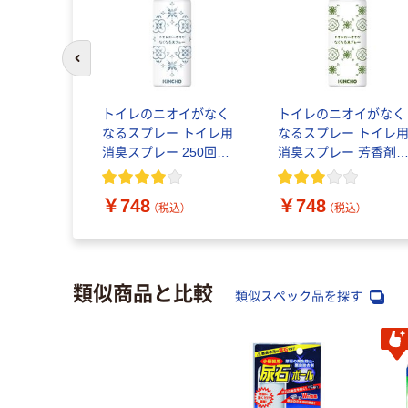
前のスライドへ
ジェルボー
ロ 部屋干し
トイレのニオイがなく
トイレのニオイがなく
テラジャン
なるスプレー トイレ用
なるスプレー トイレ
（100粒入）
消臭スプレー 250回分
消臭スプレー 芳香剤
＆G
無香性 52ml 1本 大日本
250回分 シトラスの香
（税込）
除虫菊 限定
り 52ml 1本 大日本除
￥748
￥748
菊 限定
（税込）
（税込）
類似商品と比較
類似スペック品を探す