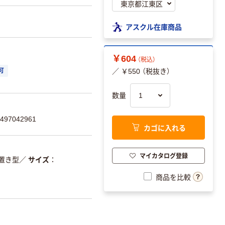
アスクル在庫商品
￥604
（税込）
可
／ ￥550 （税抜き）
数量
97042961
カゴに入れる
マイカタログ登録
置き型
／
サイズ
商品を比較