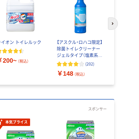
次のスライド
ライオン トイレルック
【アスクル・ロハコ限定】
花王 トイ
除菌トイレクリーナー
リン 強力
ジェルタイプ（塩素系）
￥200~
500ｍL 497895 1個 ミ
（税込）
(
202
)
￥2,000
ツエイ オリジナル
￥148
（税込）
スポンサー
本気プライス