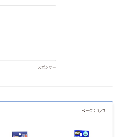
スポンサー
ページ：
1
／
3