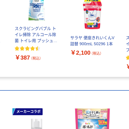
スクラビングバブル ト
イレ掃除 アルコール除
サラヤ 便座きれいくんV
菌 トイレ用 プッシュタ
ブ
詰替 900ｍL 50296 1本
イプ 本体 300ml 1個 ジ
￥2,100
ョンソン
（税込）
￥387
（税込）
り
メーカーコラボ