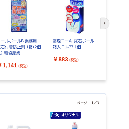
次のスライド
クールボールB 業務用
高森コーキ 尿石ボール
リベロ ニ
尿石付着防止剤 1箱（2個
箱入 TU-77 1個
レボール
入） 和協産業
￥883
（税込）
￥215~
￥1,141
（税込）
ページ：
1
／
3
オリジナル
本気プ