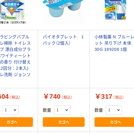
ラビングバブル
バイオタブレット 1
小林製薬 N ブルー
レ掃除 トイレス
パック（2個入）
ット 吊り下げ 本体
プ 漂白成分プラ
30G 189208 1個
ホワイティーシト
の香り 付け替え
(12回分：2本入)
レ洗剤 ジョンソ
04
￥740
￥317
（税込）
（税込）
（税込）
数量
数量
カゴへ
カゴへ
カゴへ