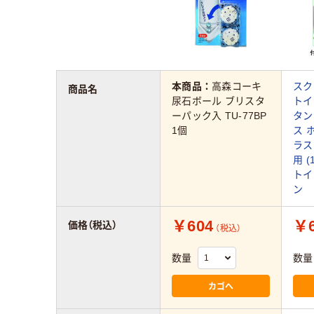
本商品：
高森コーキ
スク
商品名
尿石ボール ブリスタ
トイ
ーパック入 TU-77BP
タン
1個
ス 
ラス
用 
トイ
ン
￥604
￥6
価格（税込）
（税込）
数量
数量
カゴへ