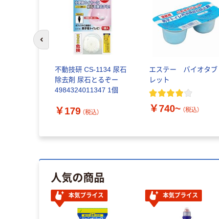
前のスライドへ
オライトL
不動技研 CS-1134 尿石
エステー バイオタブ
トイレ尿石除去
除去剤 尿石とるぞー
レット
性
4984324011347 1個
￥740~
￥179
（税込）
（税込）
（税込）
人気の商品
本気プライス
本気プライス