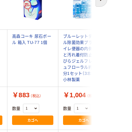
次へ
レ
高森コーキ 尿石ボー
ブルーレットデコラ
高森コー
ル 箱入 TU-77 1個
ル除菌効果プラスト
黒ずみリ
イレ便器の内側香り
TU-72 1
と汚れ着付防止の花
びらジェルフレッシ
ュフローラル約21日
分1セット（3本×3個）
小林製薬
￥883
￥1,004
￥998
（税込）
（税込）
数量
数量
数量
カゴへ
カゴへ