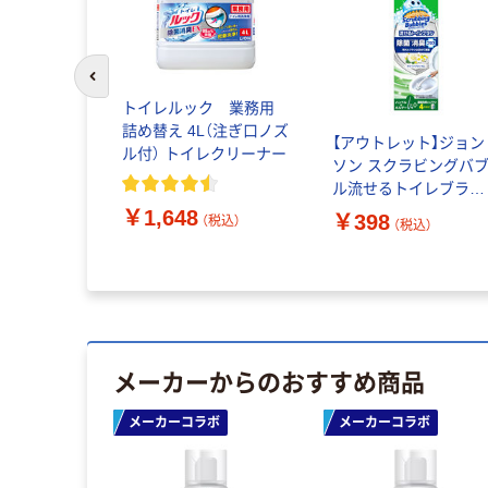
前のスライドへ
バブル ト
トイレルック 業務用
イレスタン
詰め替え 4L（注ぎ口ノズ
【アウトレット】ジョン
 シャインミ
ル付） トイレクリーナー
ソン スクラビングバ
本体 1セッ
ル流せるトイレブラシ
1本入×3個)
除菌消臭プラスホワイ
￥1,648
￥398
ジョンソン
（税込）
（税込）
（税込）
トブロッサム本体
389305 1個
メーカーからのおすすめ商品
メーカーコラボ
メーカーコラボ