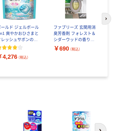
次のスライド
ボールド ジェルボール
ファブリーズ 玄関用消
香り広がる
4in1 爽やかおひさまと
臭芳香剤 フォレスト＆
ズ 室内玄
フレッシュサボンの香
シダーウッドの香り
剤 すずら
り 詰め替え 超テラジャ
7mL 本体 1個 P＆G
ブーケ プ
￥690
￥1,280
（税込）
ボ 1個（100粒入） 洗濯
替1回分 1
￥4,276
洗剤 P＆G
（税込）