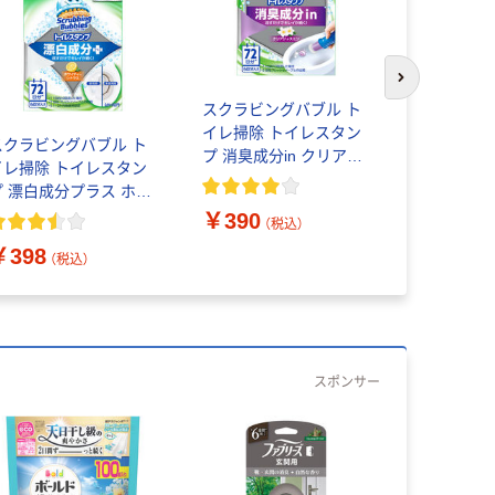
次のスライド
スクラビングバブル ト
スクラビン
イレ掃除 トイレスタン
イレ掃除 
スクラビングバブル ト
プ 消臭成分in クリアジ
プ フレグ
イレ掃除 トイレスタン
ャスミンの香り 本体 (6
ロマティッ
プ 漂白成分プラス ホワ
回分：1本入) トイレ洗
ムの香り 
イティーシトラスの香
￥390
￥390
剤 ジョンソン
プ分）トイ
（税込）
（
 本体 (6回分：1本入)
ソン
￥398
トイレ洗剤 ジョンソン
（税込）
スポンサー