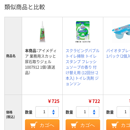
類似商品と比較
本商品：
アイメディ
スクラビングバブル
バイオタブ
ア 業務用スカッと
トイレ掃除 トイレ
1パック（2個入
商品名
尿石取りジェル
スタンプ フレッシ
1007912 1個（直送
ュソープの香り 付
品）
け替え用 (12回分：2
本入) トイレ洗剤 ジ
ョンソン
￥725
￥722
数量
数量
数量
価格
(税込)
カゴへ
カゴへ
カ