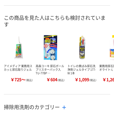
この商品を見た人はこちらも検討されていま
す
アイメディア 業務用ス
高森コーキ 尿石ボール
トイレの黄ばみ尿石洗
業務用尿石
カッと尿石取りジェル
ブリスターパック入
浄剤ジェルタイプ 177-
オライト-L
TU-77BP …
W 1本
￥725～
￥604
￥1,099
￥1,2
（税込）
（税込）
（税込）
掃除用洗剤のカテゴリー