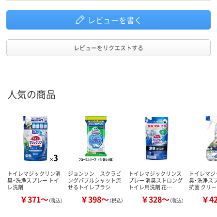
レビューを書く
レビューをリクエストする
人気の商品
トイレマジックリン消
ジョンソン スクラビ
トイレマジックリンス
トイレマジ
臭・洗浄スプレー トイ
ングバブルシャット流
プレー 消臭ストロング
臭・洗浄スプ
レ洗剤
せるトイレブラシ
トイレ用洗剤 花…
抗菌 クリ
￥371～
￥398～
￥328～
￥4
（税込）
（税込）
（税込）