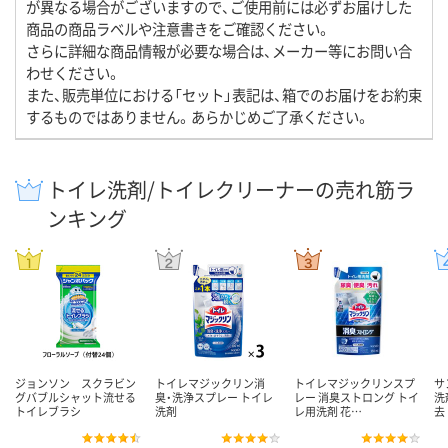
が異なる場合がございますので、ご使用前には必ずお届けした
商品の商品ラベルや注意書きをご確認ください。
さらに詳細な商品情報が必要な場合は、メーカー等にお問い合
わせください。
また、販売単位における「セット」表記は、箱でのお届けをお約束
するものではありません。あらかじめご了承ください。
トイレ洗剤/トイレクリーナーの売れ筋ラ
ンキング
ジョンソン スクラビン
トイレマジックリン消
トイレマジックリンスプ
サ
グバブルシャット流せる
臭・洗浄スプレー トイレ
レー 消臭ストロング トイ
洗
トイレブラシ
洗剤
レ用洗剤 花…
去