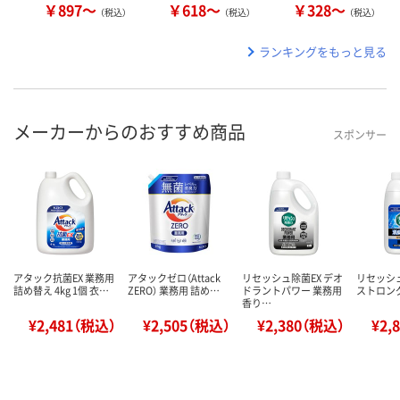
￥897～
￥618～
￥328～
（税込）
（税込）
（税込）
ランキングをもっと見る
メーカーからのおすすめ商品
スポンサー
アタック抗菌EX 業務用
アタックゼロ（Attack
リセッシュ除菌EX デオ
リセッシュ
詰め替え 4kg 1個 衣…
ZERO） 業務用 詰め…
ドラントパワー 業務用
ストロング
香り…
¥2,481（税込）
¥2,505（税込）
¥2,380（税込）
¥2,