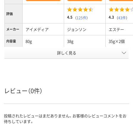
評価
4.5
4.3
（
125件
）
（
43件
）
アイメディア
ジョンソン
エステー
メーカー
80g
38g
35g×2個
内容量
詳しく見る
酸性
弱酸性
液性
アスクル
商品環境
15
スコア
レビュー（0件）
投稿されたレビューはまだありません。お客様のレビューコメントをお
待ちしています。