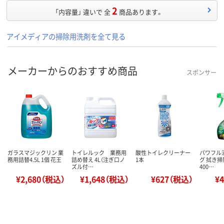
2
「内容量」 違いで 全
商品あります。
アイメディアの掃除用洗剤を全て見る
メーカーからのおすすめ商品
スポンサー
ガラスマジックリン 業
トイレルック 業務用
酸性トイレクリーナー
パワフル
務用詰替4.5L 1個 花王
詰め替え 4L（注ぎ口ノ
1本
グ 拭き掃
ズル付…
400…
¥2,680（税込）
¥1,648（税込）
¥627（税込）
¥