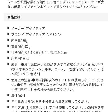
ジェルが頑固な尿石を溶かして落とします。ツンとしたニオイが少
ない低臭タイプでピンポイントで塗りやすいとんがりノズル。
商品仕様
メーカー：アイメディア
ブランド：アイメディア（AIMEDIA）
内容量：80g
質量：(約)93ｇ
寸法：(約)幅5.4×奥行3.4×高さ19.2cm
原産国：日本
成分 ※お手元に届いた商品を必ずご確認ください：界面活性剤
(ポリオキシエチレンアルキルエーテル、塩酸(9.9％)、スルファミ
ン酸(5.0％))、増粘剤
使用上の注意：●陶磁器製以外のトイレには使用しないでくださ
い。●使用中気分が悪くなったり体調に異常がみられる時は、す
ぐ使用を中止しその場から離れてください。
液性：酸性
使用量の目安：尿石を十分覆える量を塗布してください
使用方法：(1)換気をよくしてから使用してください。(2)尿石を覆