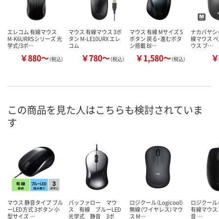
エレコム 有線マウス
マウス 有線マウス 3ボ
マウス 有線 Mサイズ 5
ナカバヤシ（D
M-K6URRSシリーズ 光
タン M-LE10URX エレ
ボタン 戻る・進むボタ
線マウス 
学式/3ボ…
コム
ン搭載 Bl…
ウス ブ…
￥880～
￥780～
￥1,580～
￥
（税込）
（税込）
（税込）
この商品を見た人はこちらも検討されていま
す
マウス 静音タイプ ブル
バッファロー マウ
ロジクール（Logicool）
ロジクール（L
ーLED方式 3ボタン 小
ス 有線 ブルーLED
無線（ワイヤレス）マウ
有線マウス 
型サイズ …
光学式 静音 3ボ
ス M…
音 …