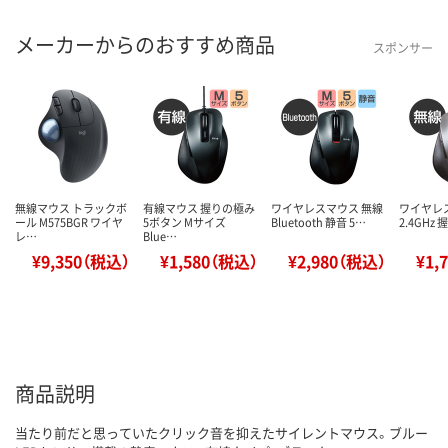
メーカーからのおすすめ商品
スポンサー
無線マウス トラックボ
有線マウス 握りの極み
ワイヤレスマウス 無線
ワイヤレ
ール M575BGR ワイヤ
5ボタン Mサイズ
Bluetooth 静音 5…
2.4GHz
レ…
Blue…
¥9,350（税込）
¥1,580（税込）
¥2,980（税込）
¥1,
商品説明
当たり前だと思っていたクリック音を抑えたサイレントマウス。ブルー