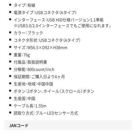
タイプ：有線
電源タイプ：USBコネクタ（Aタイプ）
インターフェース：USB HID仕様バージョン1.1準拠
※USB3.0/2.0インターフェースでもご使用になれます。
カラー：ブラック
コネクタ形状：USBコネクタ（Aタイプ）
サイズ：W56.5×D92×H38mm
重量：76g
付属品：取扱説明書
分解能：800count/inch
保証期間：ご購入日より6ヶ月
生産地・地域：中国中国
ボタン：2ボタン、ホイール（スクロール）ボタン
生産国：中国
ケーブル長：1.55m
読取り方式：ブルーLEDセンサー方式
JANコード