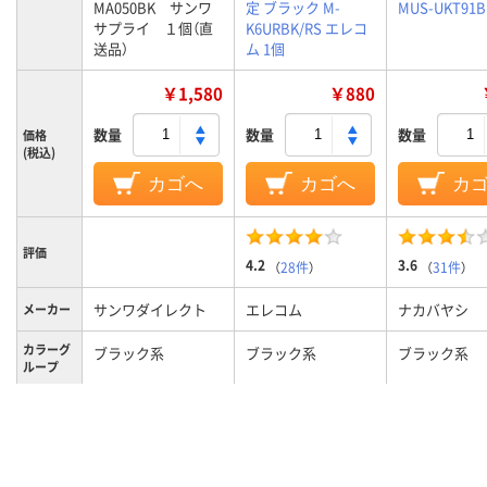
MA050BK サンワ
定 ブラック M-
MUS-UKT91B
サプライ １個（直
K6URBK/RS エレコ
送品）
ム 1個
￥1,580
￥880
数量
数量
数量
価格
(税込)
カゴへ
カゴへ
カ
評価
4.2
3.6
（
28件
）
（
31件
）
サンワダイレクト
エレコム
ナカバヤシ
メーカー
カラーグ
ブラック系
ブラック系
ブラック系
ループ
ブルーLEDセンサー
光学式
光学式
読み取り
方式
方式
76g
重量