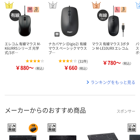
エレコム 有線マウス M-
ナカバヤシ（Digio2） 有線
マウス 有線マウス 3ボタ
バ
K6URRSシリーズ 光学
マウス ベーシックマウス
ン M-LE10URX エレコム
ス
式/3ボ…
ブ…
ボ
(
31件
)
￥780～
（税込）
￥880～
￥660
（税込）
（税込）
ランキングをもっと見る
メーカーからのおすすめ商品
スポンサー