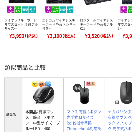
ワイヤレスキーボード
エレコム ワイヤレスキ
ロジクール ワイヤレス
ワイヤレ
マウスセット 無線 フル
ーボード 静音 テンキー
キーボード 静音モデル
マウスセッ
サイズ…
付き …
K29…
2.…
¥3,990（税込）
¥3,190（税込）
¥3,520（税込）
¥3,
類似商品と比較
本商品：
有線マウ
マウス 有線 3ボタン
ナカバヤシ（Dig
商品名
ス 静音 3ボタ
光学式 Mサイズ
有線マウス 
ン 中型サイズ ブ
RoHS指令準拠
ックマウス 
ルーLED 400-
Chromebook対応認
ク 光学式/3