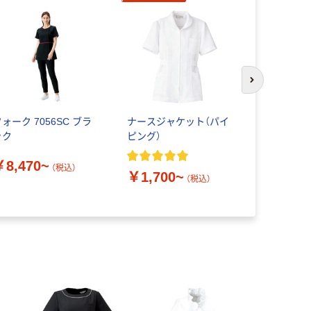
次のスライド
ォーク 7056SC ブラ
ナースジャケット（パイ
【在庫一掃セ
ック
ピング）
で】【再検
セ ミッシ
￥8,470~
チュニック
（税込）
￥1,700~
￥4,205
ック L MK-
（税込）
けあり品）