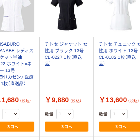
ISABURO
チトセ ジャケット 女
チトセ チュニック 
TANABE レディス
性用 ブラック 13号
性用 ホワイト 13号
ケット半袖
CL-0227 1枚（直送
CL-0182 1枚（直送
122 ホワイト×ネ
品）
品）
ー 13号
ZEN（カゼン） 医療
 1枚（直送品）
1,680
￥9,880
￥13,600
（税込）
（税込）
（税込）
数量
数量
カゴへ
カゴへ
カゴへ