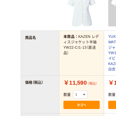
本商品：
KAZEN レデ
YUK
商品名
ィスジャケット半袖
WA
YW22-C/1-13（直送
ジャ
品）
YW
イビ
KA
白衣
￥11,590
￥1
価格（税込）
（税込）
数量
数量
カゴへ