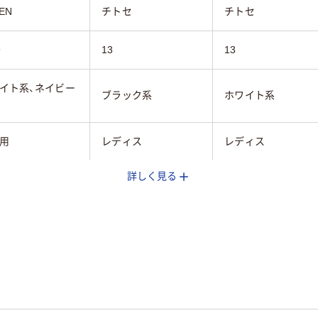
EN
チトセ
チトセ
号
13
13
イト系、ネイビー
ブラック系
ホワイト系
用
レディス
レディス
詳しく見る
エステル100%
フルダルSTツイル
フルダルSTツイル