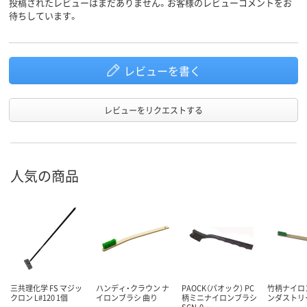
投稿されたレビューはまだありません。お客様のレビューコメントをお
待ちしています。
レビューを書く
レビューをリクエストする
人気の商品
三共理化学 FS マジッ
ハンディ・クラウン ナ
PAOCK（パオック） PC
竹柄ナイロ
クロン L#120 1個
イロンブラシ 曲り
柄ミニナイロンブラシ
ンダストリ
SCN-0…