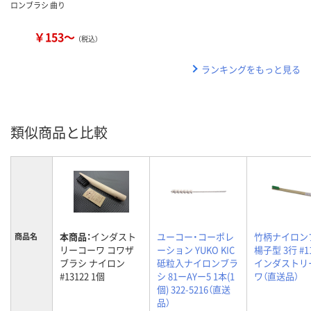
ロンブラシ 曲り
￥153～
（税込）
ランキングをもっと見る
類似商品と比較
本商品：
インダスト
ユーコー・コーポレ
竹柄ナイロン
商品名
リーコーワ コワザ
ーション YUKO KIC
楊子型 3行 #1
ブラシ ナイロン
砥粒入ナイロンブラ
インダストリ
#13122 1個
シ 81ーAYー5 1本(1
ワ（直送品）
個) 322-5216（直送
品）