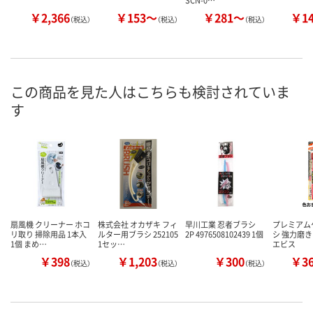
￥2,366
￥153～
￥281～
￥1
（税込）
（税込）
（税込）
この商品を見た人はこちらも検討されていま
す
扇風機 クリーナー ホコ
株式会社 オカザキ フィ
早川工業 忍者ブラシ
プレミアム
リ取り 掃除用品 1本入
ルター用ブラシ 252105
2P 4976508102439 1個
シ 強力磨き
1個 まめ…
1セッ…
エビス
￥398
￥1,203
￥300
￥3
（税込）
（税込）
（税込）