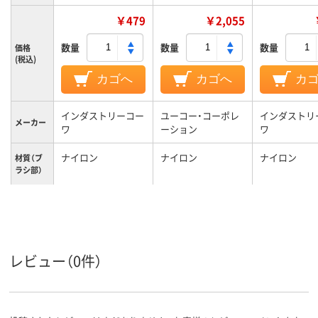
￥479
￥2,055
数量
数量
数量
価格
(税込)
カゴへ
カゴへ
カ
インダストリーコー
ユーコー・コーポレ
インダストリ
メーカー
ワ
ーション
ワ
ナイロン
ナイロン
ナイロン
材質（ブ
ラシ部）
レビュー（0件）