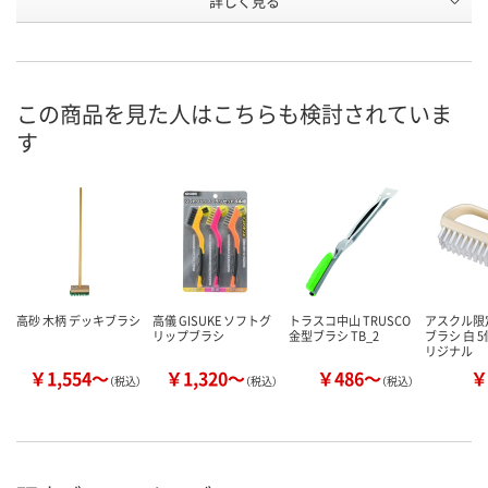
詳しく見る
HK46147
HK46145
HK46136
号
直送品
直送品
直送品
在庫
8月19日（水）まで
8月19日（水）まで
8月19日（水）
お届け日
この商品を見た人はこちらも検討されていま
す
数量
数量
数量
カゴへ
カゴへ
カ
高砂 木柄 デッキブラシ
高儀 GISUKE ソフトグ
トラスコ中山 TRUSCO
アスクル限
リップブラシ
金型ブラシ TB_2
ブラシ 白 
リジナル
￥1,554～
￥1,320～
￥486～
￥
（税込）
（税込）
（税込）