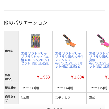
他のバリエーション
商品名
高儀 ソフトグリッ
高儀 ソフトグリッ
高儀 ソフト
プブラシセット 3本
プブラシ幅広ヘラ付
プブラシ幅広
組 4907052229105 1
ステンレス
真鍮
セット(3個)（直送品）
4907052229136 1セ
49070522291
ット(4個)（直送品）
ット(5個)（直
価格
￥1,953
￥1,604
￥2
(税込)
1セット(3個)
1セット(4個)
1セット(5個)
販売単位
商品タイ
3本組
ステンレス
真鍮
プ
お申込番