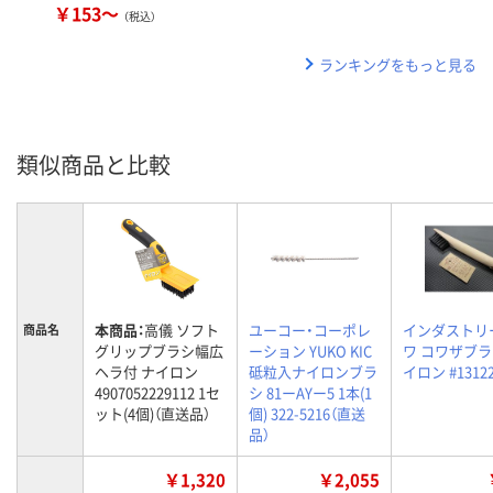
￥153～
（税込）
ランキングをもっと見る
類似商品と比較
本商品：
高儀 ソフト
ユーコー・コーポレ
インダストリ
商品名
グリップブラシ幅広
ーション YUKO KIC
ワ コワザブラ
ヘラ付 ナイロン
砥粒入ナイロンブラ
イロン #1312
4907052229112 1セ
シ 81ーAYー5 1本(1
ット(4個)（直送品）
個) 322-5216（直送
品）
￥1,320
￥2,055