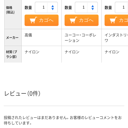
数量
数量
数量
価格
(税込)
カゴへ
カゴへ
カ
高儀
ユーコー・コーポレ
インダストリ
メーカー
ーション
ワ
ナイロン
ナイロン
ナイロン
材質（ブ
ラシ部）
レビュー（0件）
投稿されたレビューはまだありません。お客様のレビューコメントをお
待ちしています。