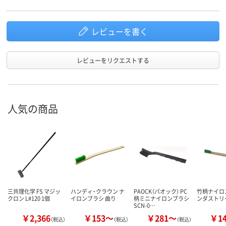
レビューを書く
レビューをリクエストする
人気の商品
三共理化学 FS マジッ
ハンディ・クラウン ナ
PAOCK（パオック） PC
竹柄ナイロ
クロン L#120 1個
イロンブラシ 曲り
柄ミニナイロンブラシ
ンダストリ
SCN-0…
￥2,366
￥153～
￥281～
￥1
（税込）
（税込）
（税込）