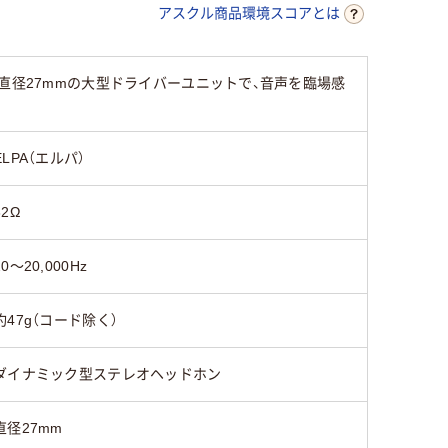
アスクル商品環境スコアとは
直径27mmの大型ドライバーユニットで、音声を臨場感
ELPA（エルパ）
32Ω
20～20,000Hz
約47g（コード除く）
ダイナミック型ステレオヘッドホン
直径27mm