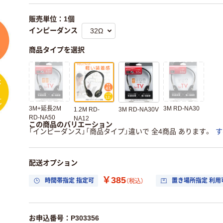
販売単位：1個
インピーダンス
商品タイプを選択
3M+延長2M
3M RD-NA30
1.2M RD-
3M RD-NA30V
RD-NA50
NA12
この商品のバリエーション
「インピーダンス」「商品タイプ」違いで 全4商品 あります。
す
配送オプション
￥385
時間帯指定 指定可
置き場所指定 利用
（税込）
お申込番号：P303356