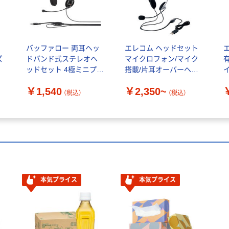
ト
バッファロー 両耳ヘッ
エレコム ヘッドセット
ズ
ドバンド式ステレオヘ
マイクロフォン/マイク
バ
ッドセット 4極ミニプ
搭載/片耳オーバーヘッ
BSHSHCS100BK 1台
ド HS-HP21
H
￥1,540
￥2,350~
（税込）
（税込）
本気プライス
本気プライス