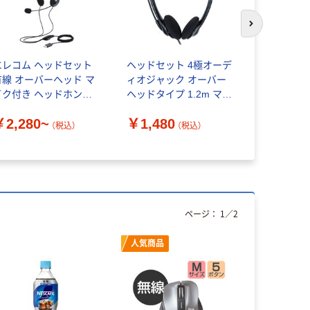
次のスライド
エレコム ヘッドセット
ヘッドセット 4極オーデ
ヘッドセット
有線 オーバーヘッド マ
ィオジャック オーバー
ノイズキャ
イク付き ヘッドホン
ヘッドタイプ 1.2m マイ
マイク/US
S-HP
ク搭載 ナカバヤシ ブラ
ト H390R
￥2,280~
￥1,480
ック MHM-STB28BK
ル Logicool
（税込）
（税込）
￥4,180
ページ：
1
／
2
人気商品