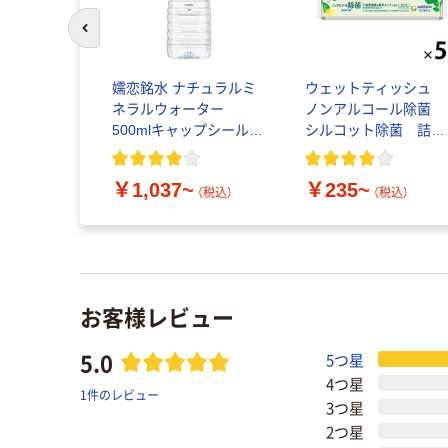
前のスライドへ
嬬恋銘水 ナチュラルミ
ウェットティッシュ
ネラルウォーター
ノンアルコール除菌
500mlキャップシール付
シルコット除菌 詰め
き／2Lラベルレス 10本
替え ユニ・チャーム
￥1,037~
￥235~
（税込）
（税込）
お客様レビュー
5.0
5つ星
4つ星
1件のレビュー
3つ星
2つ星