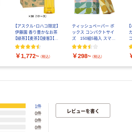
【アスクル・ロハコ限定】
ティッシュペーパー ボ
伊藤園 香り豊かなお茶
ックス コンパクトサイ
【緑茶】【麦茶】【接客】【ペ
ズ 150組5箱入 スマー
コ
ットボトル】【紙パック】
トコンパクトS PEFC認
証
￥1,772~
￥298~
（税込）
（税込）
1件
レビューを書く
0件
0件
0件