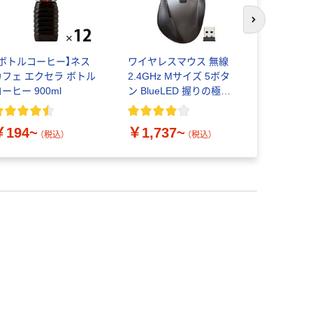
次のスライド
【ボトルコーヒー】ネス
ワイヤレスマウス 無線
アーテック
カフェ エクセラ ボトル
2.4GHz Mサイズ 5ボタ
換ケーブル(
ーヒー 900ml
ン BlueLED 握りの極み
3.5mmス
M-XGM10DB エレコム
ラグ) 7409
￥731
（
￥194~
￥1,737~
（税込）
（税込）