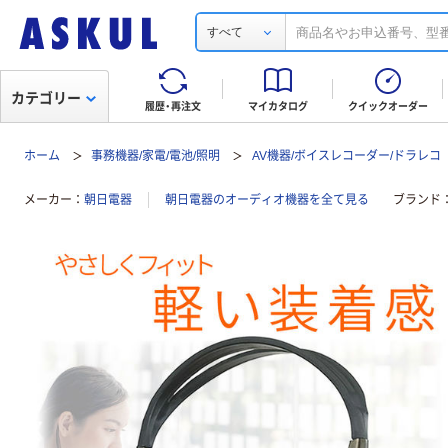
すべて
カテゴリー
履歴・再注文
マイカタログ
クイックオーダー
ホーム
事務機器/家電/電池/照明
AV機器/ボイスレコーダー/ドラレコ
メーカー
朝日電器
朝日電器のオーディオ機器を全て見る
ブランド