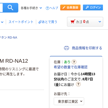
ヘルプ
各種お手続き
0
スイートポイント
あとで買う
カゴ
点
ン RD-NA
商品情報を印刷する
RD-NA12
在庫：
あり
希望の数量で在庫確認
時間のリスニングに最適で
豊かに再生します。
お届け日：今から
14時間13
分以内
のご注文で、
8月7日
（金）
にお届け
お届け先：