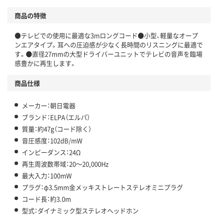
商品の特徴
●テレビでの使用に最適な3mロングコード●小型、軽量なオープ
ンエアタイプ。耳への圧迫感が少なく長時間のリスニングに最適で
す。●直径27mmの大型ドライバーユニットでテレビの音声を臨場
感豊かに再生します。
商品仕様
メーカー：朝日電器
ブランド：ELPA（エルパ）
質量：約47g（コード除く）
音圧感度：102dB/mW
インピーダンス：24Ω
再生周波数帯域：20～20,000Hz
最大入力：100mW
プラグ：φ3.5mm金メッキストレートステレオミニプラグ
コード長：約3.0m
型式：ダイナミック型ステレオヘッドホン