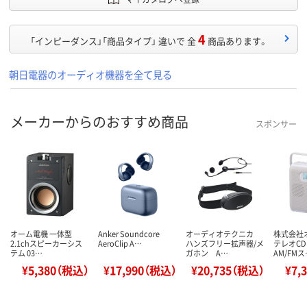
4
「インピーダンス」「商品タイプ」 違いで 全
商品あります。
朝日電器のオーディオ機器を全て見る
メーカーからのおすすめ商品
スポンサー
オーム電機 一体型
Anker Soundcore
オーディオテクニカ
株式会社
2.1chスピーカーシス
AeroClip A…
ハンズフリー拡声器/メ
テレオC
テム 03…
ガホン A…
AM/FMス
¥5,380（税込）
¥17,990（税込）
¥20,735（税込）
¥7,