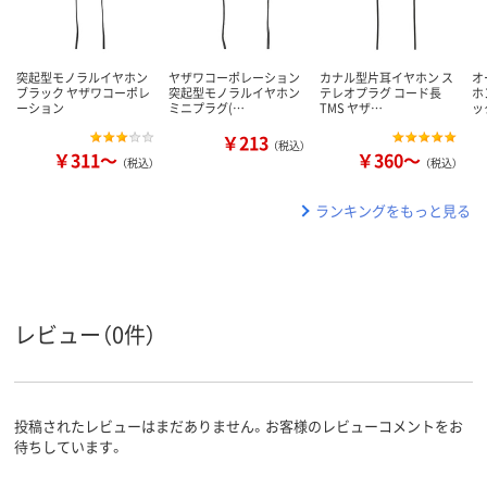
突起型モノラルイヤホン
ヤザワコーポレーション
カナル型片耳イヤホン ス
オ
ブラック ヤザワコーポレ
突起型モノラルイヤホン
テレオプラグ コード長
ホ
ーション
ミニプラグ(…
TMS ヤザ…
ッ
￥213
（税込）
￥311～
￥360～
（税込）
（税込）
ランキングをもっと見る
レビュー（0件）
投稿されたレビューはまだありません。お客様のレビューコメントをお
待ちしています。