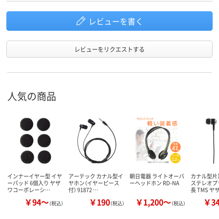
レビューを書く
レビューをリクエストする
人気の商品
インナーイヤー型 イヤ
アーテック カナル型イ
朝日電器 ライトオーバ
カナル型片
ーパッド 6個入り ヤザ
ヤホン（イヤーピース
ーヘッドホン RD-NA
ステレオプ
ワコーポレーシ…
付） 91872 …
長 TMS ヤ
￥94～
￥190
￥1,200～
￥3
（税込）
（税込）
（税込）