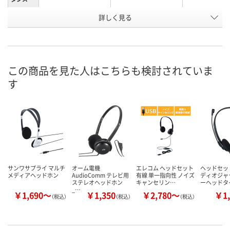
詳しく見る
3M+延長2M RD-
1.2M RD-NA12
3M RD-NA30V
商品タイ
プ
NA50
お申込番
P303359
P303356
P303358
号
この商品を見た人はこちらも検討されていま
1点
あり
4点
在庫
す
8月11日（火）
8月11日（火）
8月11日（火）
お届け日
数量
数量
数量
カゴへ
カゴへ
カ
サンワサプライ マルチ
オーム電機
エレコム ヘッドセット
ヘッドセッ
メディアヘッドホン
AudioComm テレビ用
有線 単一指向性 ノイズ
ディオジャ
ステレオヘッドホン
キャンセリン…
ーヘッドタ
_…
￥1,690～
￥1,350
￥2,780～
￥1,
（税込）
（税込）
（税込）