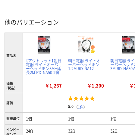
他のバリエーション
商品名
【アウトレット】朝日
朝日電器 ライトオ
朝日電器 ラ
電器 ライトオーバ
ーバーヘッドホン
ーバーヘッド
ーヘッドホン3M+延
1.2M RD-NA12
3M RD-NA30V
長2M RD-NA50 1個
価格
￥1,267
￥1,200
￥1
(税込)
評価
5.0
（
1件
）
1個
1個
1個
販売単位
インピー
24Ω
32Ω
32Ω
ダンス