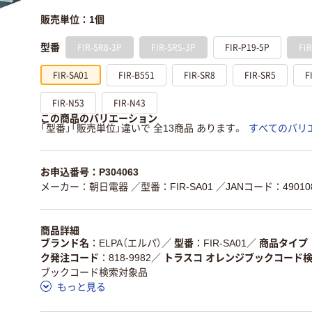
販売単位：1個
FIR-SR8-3P
FIR-SR5-3P
FIR-P19-5P
FI
型番
FIR-SA01
FIR-B551
FIR-SR8
FIR-SR5
F
FIR-N53
FIR-N43
この商品のバリエーション
「型番」「販売単位」違いで 全13商品 あります。
すべてのバリ
お申込番号：P304063
メーカー：朝日電器
／型番：FIR-SA01
／JANコード：490108
商品詳細
ブランド名
ELPA（エルパ）
／
型番
FIR-SA01
／
商品タイプ
ク発注コード
818-9982
／
トラスコ オレンジブックコード
ブックコード検索対象品
もっと見る