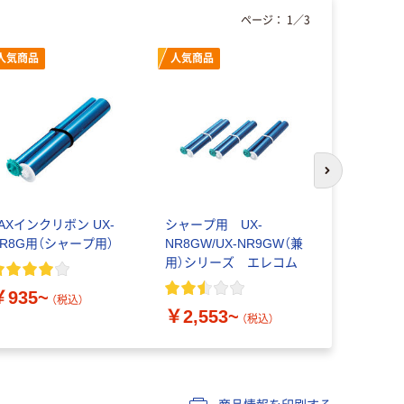
ページ：
1
／
3
人気商品
人気商品
人気商品
次のスライド
AXインクリボン UX-
シャープ用 UX-
ブラザー P
NR8G用（シャープ用）
NR8GW/UX-NR9GW（兼
ーズ
用）シリーズ エレコム
￥935~
￥1,322
（税込）
￥2,553~
（税込）