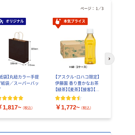
ページ：
1
／
3
オリジナル
本気プライス
次のスライド
【紙袋】丸紐カラー手提
【アスクル・ロハコ限定】
キッチニ
げ紙袋／スーパーバッ
伊藤園 香り豊かなお茶
30cm×100
グ
【緑茶】【麦茶】【接客】【ペ
ットボトル】【紙パック】
￥489~
￥1,817~
￥1,772~
（税込）
（税込）