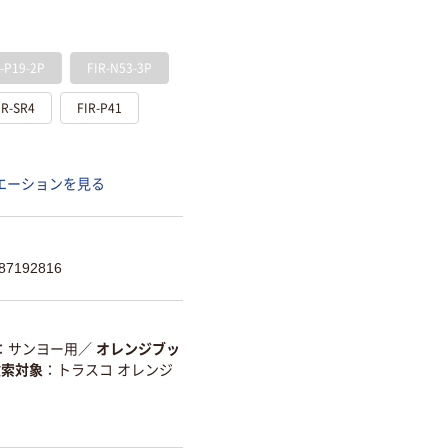
R-P19-2P
FIR-N53-3P
IR-SR4
FIR-P41
エーションを見る
7192816
サンヨー用
／
オレンジブッ
検索対象
トラスコ オレンジ