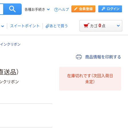
ヘルプ
各種お手続き
0
スイートポイント
あとで買う
カゴ
点
Xインクリボン
商品情報を印刷する
（直送品）
在庫切れです（次回入荷日
未定）
Xインクリボン