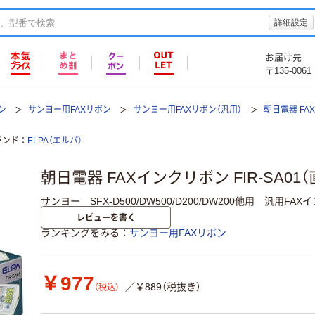
詳細設定
お届け先
〒135-0061
ン
サンヨー用FAXリボン
サンヨー用FAXリボン（汎用）
朝日電器 FA
ランド
ELPA（エルパ）
朝日電器 FAXインクリボン FIR-SA01
サンヨー SFX-D500/DW500/D200/DW200他用 汎用FA
レビューを書く
ランキングをみる
サンヨー用FAXリボン
￥977
／￥889（税抜き）
（税込）