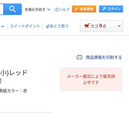
ヘルプ
各種お手続き
0
スイートポイント
あとで買う
カゴ
点
商品情報を印刷する
縦小)レッド
メーカー都合により販売停
）
止中です
表紙カラー：赤