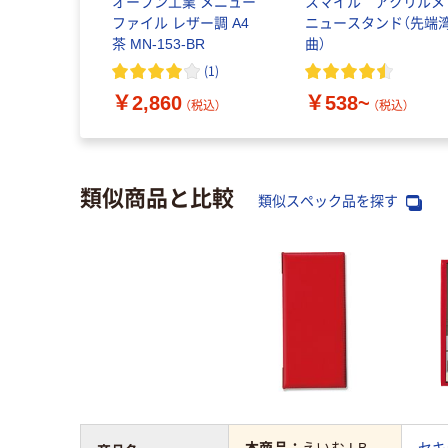
オープン工業 メニュー
スマイル アクリルメ
ファイル レザー調 A4
ニュースタンド（先端
茶 MN-153-BR
曲）
(
1
)
￥2,860
￥538~
（税込）
（税込）
類似商品と比較
類似スペック品を探す
本商品：
えいむ LB-
セキ