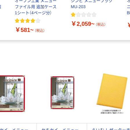
オープン工業 メニュー
シンビ メニューブック
湾
ファイル用 追加ケース
MU-203
ニ
1シート（4ページ分）
B
￥2,059~
（税込）
￥581~
（税込）
セイ メニュー
セキセイ メニュー
えいむ レザータッ