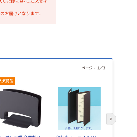
明した際には、ご注文をキ
第のお届けとなります。
ページ：
1
／
3
人気商品
人気商品
次のスライド