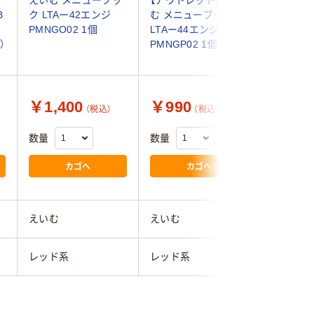
B
ク LTAー42エンジ
む メニューブック
む メニ
PMNGO02 1個
LTAー44エンジ
LTAー4
）
PMNGP02 1個
PMNGQ0
￥1,400
￥990
￥1,7
（税込）
（税込）
数量
数量
数量
カゴへ
カゴへ
えいむ
えいむ
えいむ
レッド系
レッド系
レッド系