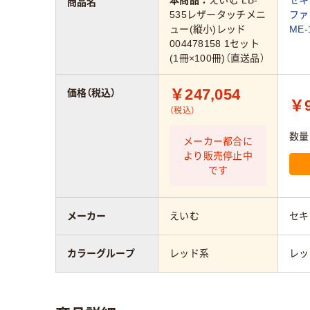
商品名
535レザータッチメニ
ファ
ュー(縦小)レッド
ME-
004478158 1セット
(1冊×100冊)（直送品）
￥247,054
価格（税込）
￥9
（税込）
数量
メーカー都合に
より販売停止中
です
メーカー
えいむ
セキ
カラーグループ
レッド系
レッ