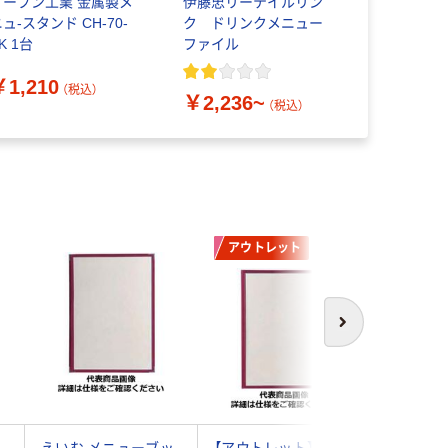
オープン工業 金属製メ
伊藤忠リーテイルリン
セキセイ 
ュ-スタンド CH-70-
ク ドリンクメニュー
ァイル2P
K 1台
ファイル
￥886~
￥1,210
（税込）
￥2,236~
（税込）
アウトレット
アウト
次へ
チ
えいむ メニューブッ
【アウトレット】えい
【アウト