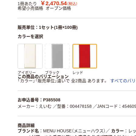
￥2,470.54
1冊あたり
（税込）
希望小売価格
オープン価格
販売単位：1セット(1冊×100冊)
カラーを選択
アイボリー
ブラック
レッド
この商品のバリエーション
「カラー」「販売単位」違いで 全2商品 あります。
すべてのバリ
お申込番号：P385508
メーカー：えいむ
／型番：004478158
／JANコード：454609
商品詳細
ブランド名
MENU HOUSE（メニューハウス）
／
カラー
レ