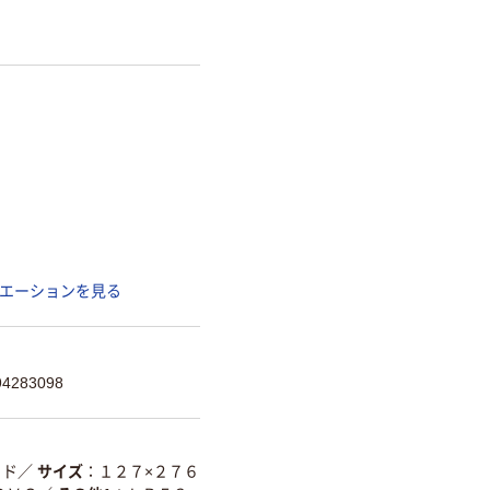
エーションを見る
4283098
ッド
／
サイズ
１２７×２７６