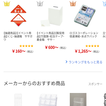
【抽選用品】【イベント用
【イベント用品】【販促用
ロゴスコーポレーション
立
品】くじ・抽選箱 ササガ
品】万国旗・紅白テープ・
倍速凍結・氷点下パック
み
ワ
募金箱 ササ…
￥600～
（税込）
￥160～
￥1,265～
（税込）
（税込）
ランキングをもっと見る
メーカーからのおすすめ商品
スポンサー