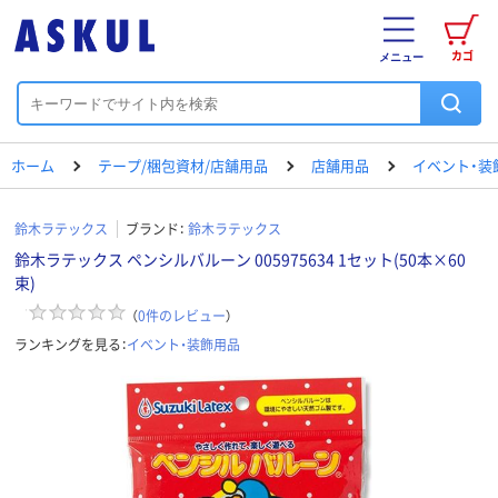
カゴ
メニュー
ホーム
テープ/梱包資材/店舗用品
店舗用品
イベント・装
鈴木ラテックス
ブランド：
鈴木ラテックス
鈴木ラテックス ペンシルバルーン 005975634 1セット(50本×60
束)
（
0
件のレビュー
）
ランキングを見る：
イベント・装飾用品