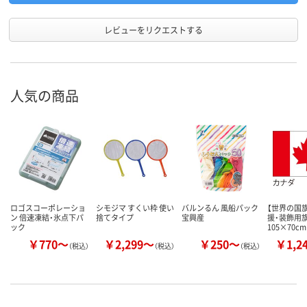
レビューをリクエストする
人気の商品
ロゴスコーポレーショ
シモジマ すくい枠 使い
バルンるん 風船パック
【世界の国旗
ン 倍速凍結・氷点下パ
捨てタイプ
宝興産
援・装飾用
ック
105×70c
￥770～
￥2,299～
￥250～
￥1,2
（税込）
（税込）
（税込）