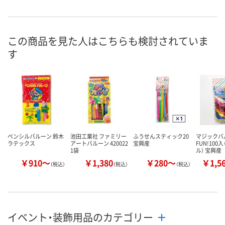
1点
あり
直送品
在庫
8月8日（土）
8月8日（土）
8月26日（水）
お届け日
この商品を見た人はこちらも検討されていま
す
数量
数量
数量
カゴへ
カゴへ
カ
ペンシルバルーン 鈴木
池田工業社 ファミリー
ふうせんスティック20
マジックバ
ラテックス
アートバルーン 420022
宝興産
FUN!100
1袋
ル） 宝興産
￥910～
￥1,380
￥280～
￥1,5
（税込）
（税込）
（税込）
イベント・装飾用品のカテゴリー