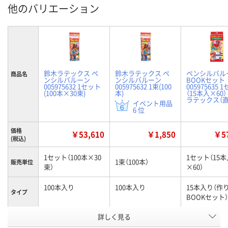
他のバリエーション
鈴木ラテックス ペ
鈴木ラテックス ペ
ペンシルバル
商品名
ンシルバルーン
ンシルバルーン
BOOKセット
005975632 1セット
005975632 1束(100
005975635 
(100本×30束)
本)
（15本入×60）
ラテックス（直
イベント用品
6 位
価格
￥53,610
￥1,850
￥57
(税込)
1セット（100本×30
1セット（15本
1束（100本）
販売単位
束）
×60）
100本入り
100本入り
15本入り（作
タイプ
BOOKセット）
お申込番
詳しく見る
P387595
EJ36513
P387597
号