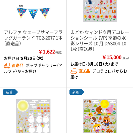
アルファ ウェーブサマーフラ
まどか ウィンドウ用デコレー
ッグガーランド TC2-2077 1本
ションシール 【VP】季節の水
（直送品）
彩シリーズ 10 月 DAS004-10
1枚（直送品）
￥1,622
（税込）
￥15,000
お届け日：
8月20日（木）
（税込）
お届け日：
8月18日（火）まで
直送品
ポップギャラリー（ア
直送品
デコラヒロバからお
ルファ）からお届け
届け
新着
新着