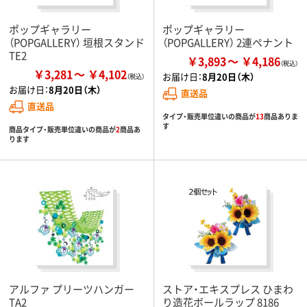
ポップギャラリー
ポップギャラリー
（POPGALLERY） 垣根スタンド
（POPGALLERY） 2連ペナント
TE2
￥3,893
￥4,186
￥3,281
￥4,102
お届け日：
8月20日（木）
お届け日：
8月20日（木）
直送品
直送品
タイプ・販売単位違いの商品が
13
商品ありま
す
商品タイプ・販売単位違いの商品が
2
商品あ
ります
アルファ プリーツハンガー
ストア・エキスプレス ひまわ
TA2
り造花ボールラップ 8186