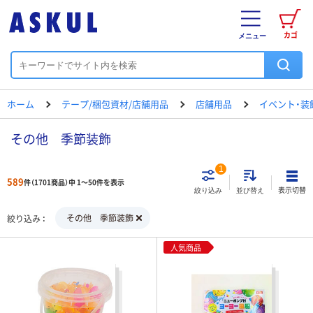
カゴ
メニュー
ホーム
テープ/梱包資材/店舗用品
店舗用品
イベント・装
その他 季節装飾
1
589
件（1701商品）中 1～50件を表示
表示切替
絞り込み
並び替え
その他 季節装飾
絞り込み
人気商品