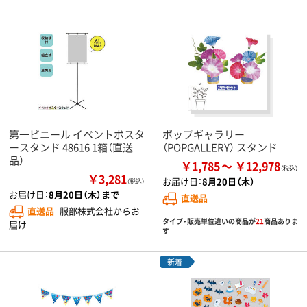
第一ビニール イベントポスタ
ポップギャラリー
ースタンド 48616 1箱（直送
（POPGALLERY） スタンド
品）
￥1,785
￥12,978
￥3,281
お届け日：
8月20日（木）
（税込）
お届け日：
8月20日（木）まで
直送品
直送品
服部株式会社からお
タイプ・販売単位違いの商品が
21
商品ありま
届け
す
新着