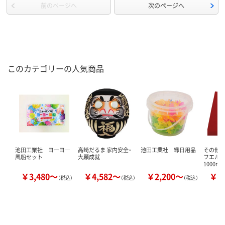
前のページへ
次のページへ
このカテゴリーの人気商品
池田工業社 ヨーヨ―
高崎だるま 家内安全・
池田工業社 縁日用品
その他 
風船セット
大願成就
フエルト
1000m
￥3,480～
￥4,582～
￥2,200～
￥5
（税込）
（税込）
（税込）