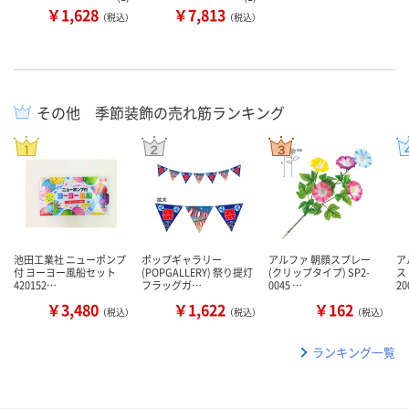
￥1,628
￥7,813
（税込）
（税込）
その他 季節装飾の売れ筋ランキング
池田工業社 ニューポンプ
ポップギャラリー
アルファ 朝顔スプレー
ア
付 ヨーヨー風船セット
(POPGALLERY) 祭り提灯
(クリップタイプ) SP2-
ス
420152…
フラッグガ…
0045 …
20
￥3,480
￥1,622
￥162
（税込）
（税込）
（税込）
ランキング一覧