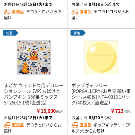
お届け日：
8月18日（火）まで
お届け日：
8月18日（火）まで
直送品
デコラヒロバからお
直送品
デコラヒロバからお
届け
届け
新着
新着
まどか ウィンドウ用デコレー
ポップギャラリー
ションシール 【VP】おばけと
(POPGALLERY) お月見 願い事
パンプキン 3 兄弟ミックス
シール(40枚) NT4-0013 1パッ
ST25015 1枚（直送品）
ク(40枚入)（直送品）
￥15,000
￥722
（税込）
（税込）
お届け日：
8月18日（火）まで
お届け日：
8月20日（木）
直送品
デコラヒロバからお
直送品
ポップギャラリー（ア
届け
ルファ）からお届け