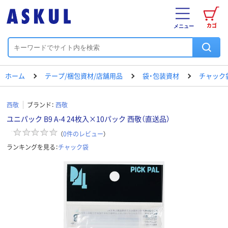
カゴ
メニュー
ホーム
テープ/梱包資材/店舗用品
袋・包装資材
チャック
西敬
ブランド：
西敬
ユニパック B9 A-4 24枚入×10パック 西敬（直送品）
（
0
件のレビュー
）
ランキングを見る：
チャック袋