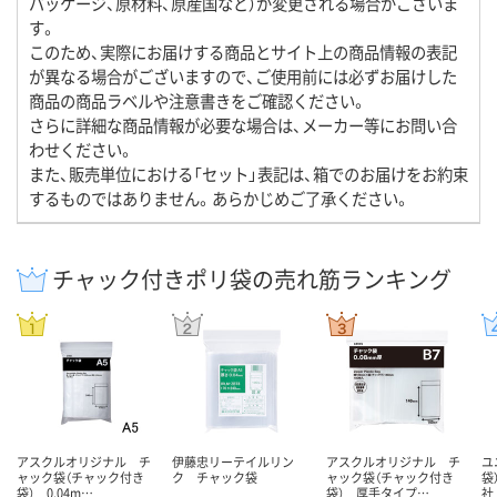
パッケージ、原材料、原産国など）が変更される場合がございま
す。
このため、実際にお届けする商品とサイト上の商品情報の表記
が異なる場合がございますので、ご使用前には必ずお届けした
商品の商品ラベルや注意書きをご確認ください。
さらに詳細な商品情報が必要な場合は、メーカー等にお問い合
わせください。
また、販売単位における「セット」表記は、箱でのお届けをお約束
するものではありません。あらかじめご了承ください。
チャック付きポリ袋の売れ筋ランキング
アスクルオリジナル チ
伊藤忠リーテイルリン
アスクルオリジナル チ
ユ
ャック袋（チャック付き
ク チャック袋
ャック袋（チャック付き
袋
袋） 0.04m…
袋） 厚手タイプ…
社