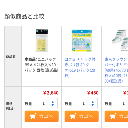
類似商品と比較
商品名
本商品：
ユニパック
コクヨ チャック付
東京クラウン
B9 A-4 24枚入×10
きポリ袋 A9 ク
パー付ポリバ
パック 西敬（直送品）
ケ-519 1パック(28
(A9用) 46770 
枚)
枚入x10袋) 23-
00（直送品）
￥2,640
￥480
￥1
数量
数量
数量
価格
(税込)
カゴへ
カゴへ
カ