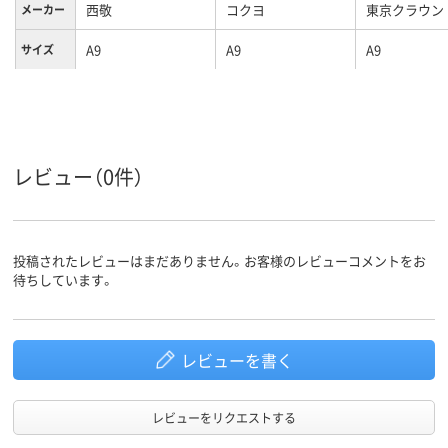
西敬
コクヨ
東京クラウン
メーカー
A9
A9
A9
サイズ
袋入り（吊しひもな
チャック付ポリ袋
袋入り（吊し
袋の種類
し）
し）
LDPE（ツルツルタイ
ポリプロピレン
材質
プ）
レビュー（0件）
投稿されたレビューはまだありません。お客様のレビューコメントをお
待ちしています。
レビューを書く
レビューをリクエストする