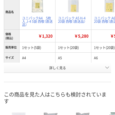
商品名
ユニパックA4 5枚
ユニパック A5 H-4
ユニパック A6 
入 J-4 5袋 西敬（直送
20袋 西敬（直送品）
20袋 西敬（直
品）
価格
￥1,320
￥5,280
￥5
(税込)
1セット(5袋)
1セット(20袋)
1セット(20袋)
販売単位
A4
A5
A6
サイズ
お申込番
詳しく見る
X834100
P393585
P393583
号
直送品
直送品
直送品
在庫
8月25日（火）まで
8月25日（火）まで
8月25日（火）
お届け日
この商品を見た人はこちらも検討されていま
す
数量
数量
数量