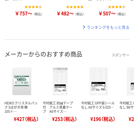
￥757～
￥482～
￥507～
（税込）
（税込）
（税込）
ランキングをもっと見る
メーカーからのおすすめ商品
スポンサー
HEIKO クリスタルパッ
今村紙工 封緘テープ
今村紙工 OPP袋シール
今村紙工 
ク Sはがき用 横
付 アルミ蒸着テー
なし A6サイズ 0.025…
なし B6サ
105×…
プ A6サイズ…
¥427（税込）
¥253（税込）
¥196（税込）
¥