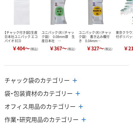
カゴへ
カゴへ
カ
【チャック付き袋】生産
ユニパック（R）（チャッ
ユニパック（R）（チャッ
東京クラウ
日本社ユニパック エコ
ク袋） 0.08mm厚 生
ク袋） 書き込み欄付
付ポリバッ
バイオ ECO
産日本社 …
き 0.04mm…
￥404～
￥367～
￥327～
￥2
（税込）
（税込）
（税込）
チャック袋のカテゴリー
袋・包装資材のカテゴリー
オフィス用品のカテゴリー
作業・研究用品のカテゴリー