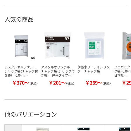
人気の商品
アスクルオリジナル
アスクルオリジナル
伊藤忠リーテイルリン
ユニパック（
チャック袋（チャック付
チャック袋（チャック付
ク チャック袋
ク袋） 0.0
き袋） 0.04m…
き袋） 厚手タイプ…
日本社 …
￥370～
￥201～
￥269～
￥2
（税込）
（税込）
（税込）
他のバリエーション