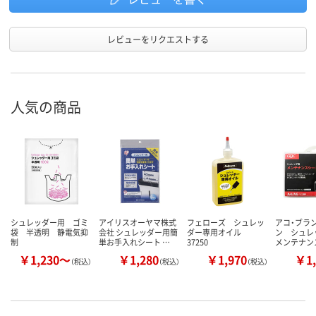
レビューをリクエストする
人気の商品
シュレッダー用 ゴミ
アイリスオーヤマ株式
フェローズ シュレッ
アコ・ブラ
袋 半透明 静電気抑
会社 シュレッダー用簡
ダー専用オイル
ン シュレ
制
単お手入れシート …
37250
メンテナン
￥1,230～
￥1,280
￥1,970
￥1,
（税込）
（税込）
（税込）