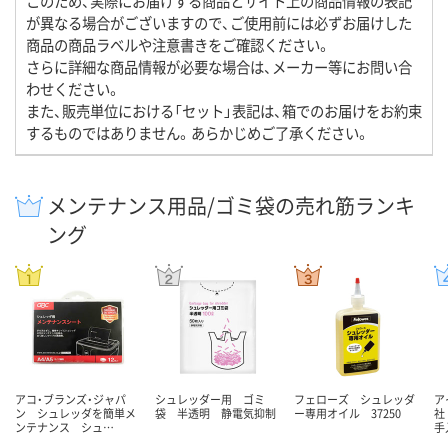
このため、実際にお届けする商品とサイト上の商品情報の表記
が異なる場合がございますので、ご使用前には必ずお届けした
商品の商品ラベルや注意書きをご確認ください。
さらに詳細な商品情報が必要な場合は、メーカー等にお問い合
わせください。
また、販売単位における「セット」表記は、箱でのお届けをお約束
するものではありません。あらかじめご了承ください。
メンテナンス用品/ゴミ袋の売れ筋ランキ
ング
アコ・ブランズ・ジャパ
シュレッダー用 ゴミ
フェローズ シュレッダ
ア
ン シュレッダを簡単メ
袋 半透明 静電気抑制
ー専用オイル 37250
社
ンテナンス シュ…
手