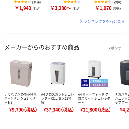
(
34件
)
(
29件
)
￥1,940
￥3,280～
￥1,970
（税込）
（税込）
（税込）
ランキングをもっと見る
メーカーからのおすすめ商品
スポンサー
ナカバヤシ めちゃ時短
A4 クロスカットシュレ
A4 オートフィード ク
ナカバヤ
パーソナルシュレッダ
ッダー（22L/最大12枚
ロスカット シュレッダ
シュレッ
ー NS…
細…
ー （…
ップ ブ…
¥9,790（税込）
¥37,340（税込）
¥21,800（税込）
¥4,