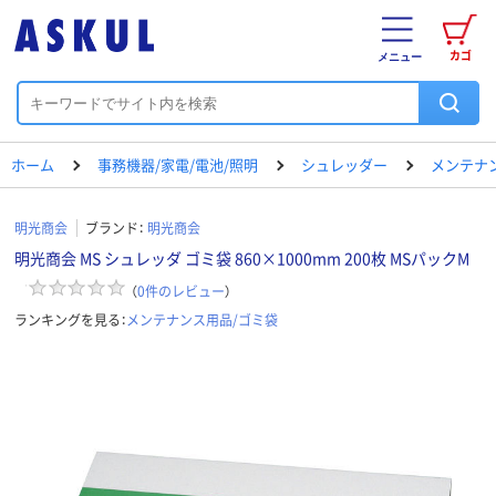
カゴ
メニュー
ホーム
事務機器/家電/電池/照明
シュレッダー
メンテナ
明光商会
ブランド：
明光商会
明光商会 MS シュレッダ ゴミ袋 860×1000mm 200枚 MSパックM
（
0
件のレビュー
）
ランキングを見る：
メンテナンス用品/ゴミ袋