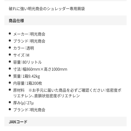
破れに強い明光商会のシュレッダー専用屑袋
商品仕様
メーカー：明光商会
ブランド：明光商会
カラー：透明
サイズ：M
容量：80リットル
寸法：幅860ｍｍ×高さ1000ｍｍ
質量：1箱9.42kg
内容量：1箱200枚
原材料 ※お手元に届いた商品を必ずご確認ください：低密度ポ
リエチレン、直鎖状低密度ポリエチレン
厚み(μ)：27μ
ブランド：明光商会
JANコード