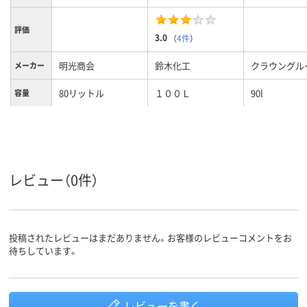
評価
3.0
（
4件
）
明光商会
鈴木化工
クラウングル
メーカー
80リットル
１００Ｌ
90l
容量
クリア(透明・半透明)
クリア(透明・半透明)
カラーグ
ループ
系
系
レビュー（0件）
投稿されたレビューはまだありません。お客様のレビューコメントをお
待ちしています。
レビューを書く