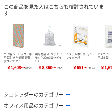
この商品を見た人はこちらも検討されていま
す
ゴミ袋 シュレッダー専
明光商会 MSパック ヒ
システムポリマー/シュ
アスカ シ
用 耳付き 半透明 高密
モツキ200（100マイイ
レッダー袋
用ゴミ袋
度タイプ ケミ…
リ）
￥1,608～
￥8,360～
￥651～
￥1,6
（税込）
（税込）
（税込）
シュレッダーのカテゴリー
オフィス用品のカテゴリー