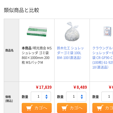
類似商品と比較
本商品：
明光商会 MS
鈴木化工 シュレッ
クラウングル
商品名
シュレッダ ゴミ袋
ダーゴミ袋 100L
シュレッダー
860×1000mm 200
BM-100（直送品）
袋 CR-GF90-C
枚 MSパックM
(100枚) 61-92
18（直送品）
￥17,839
￥8,489
￥6
数量
数量
数量
価格
(税込)
カゴへ
カゴへ
カ