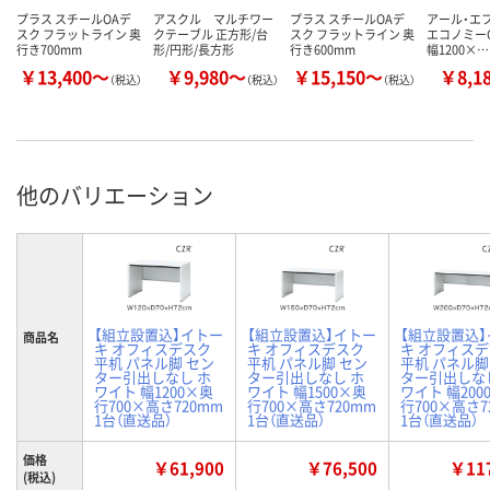
プラス スチールOAデ
アスクル マルチワー
プラス スチールOAデ
アール・エ
スク フラットライン 奥
クテーブル 正方形/台
スク フラットライン 奥
エコノミー
行き700mm
形/円形/長方形
行き600mm
幅1200×…
￥13,400～
￥9,980～
￥15,150～
￥8,1
（税込）
（税込）
（税込）
他のバリエーション
【組立設置込】イトー
【組立設置込】イトー
【組立設置込
商品名
キ オフィスデスク
キ オフィスデスク
キ オフィス
平机 パネル脚 セン
平机 パネル脚 セン
平机 パネル脚
ター引出しなし ホ
ター引出しなし ホ
ター引出しな
ワイト 幅1200×奥
ワイト 幅1500×奥
ワイト 幅200
行700×高さ720mm
行700×高さ720mm
行700×高さ7
1台（直送品）
1台（直送品）
1台（直送品）
価格
￥61,900
￥76,500
￥117
(税込)