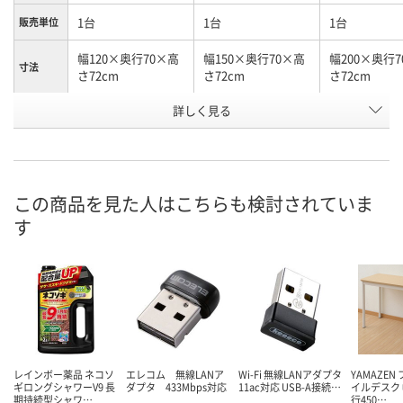
1台
1台
1台
販売単位
幅120×奥行70×高
幅150×奥行70×高
幅200×奥行
寸法
さ72cm
さ72cm
さ72cm
お申込番
詳しく見る
P406508
P406522
P406556
号
直送品
直送品
直送品
在庫
9月25日（金）まで
9月25日（金）まで
9月25日（金）
お届け日
この商品を見た人はこちらも検討されていま
す
数量
数量
数量
カゴへ
カゴへ
カ
レインボー薬品 ネコソ
エレコム 無線LANア
Wi-Fi 無線LANアダプタ
YAMAZEN
ギロングシャワーV9 長
ダプタ 433Mbps対応
11ac対応 USB-A接続…
イルデスク 
期持続型シャワ…
行450…