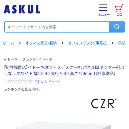
カゴ
メニュー
ホーム
オフィス家具/収納
オフィスデスク/事務机
平机
イトーキ
ブランド：
イトーキ
【組立設置込】イトーキ オフィスデスク 平机 パネル脚 センター引出
しなし ホワイト 幅1100×奥行700×高さ720mm 1台（直送品）
（
0
件のレビュー
）
ランキングを見る：
平机