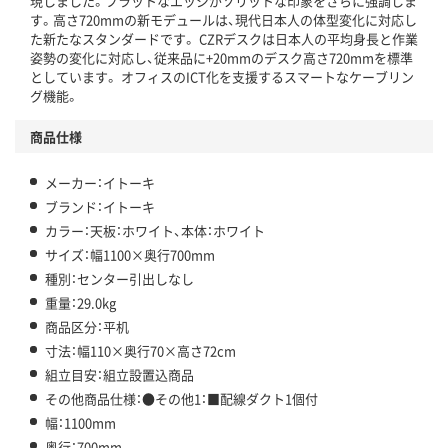
現しました。フラットなエッジがソリットな印象をさらに強調しま
す。高さ720mmの新モデュールは、現代日本人の体型変化に対応し
た新たなスタンダードです。 CZRデスクは日本人の平均身長と作業
姿勢の変化に対応し、従来品に+20mmのデスク高さ720mmを標準
としています。 オフィスのICT化を支援するスマートなケーブリン
グ機能。
商品仕様
メーカー：イトーキ
ブランド：イトーキ
カラー：天板：ホワイト、本体：ホワイト
サイズ：幅1100×奥行700mm
種別：センター引出しなし
重量：29.0kg
商品区分：平机
寸法：幅110×奥行70×高さ72cm
組立目安：組立設置込商品
その他商品仕様：●その他1：■配線ダクト1個付
幅：1100mm
奥行：700mm