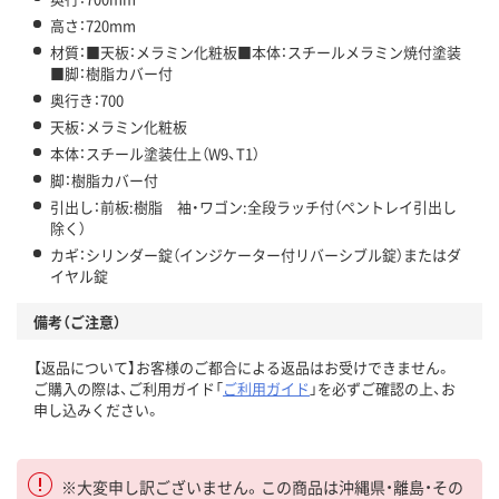
高さ：720mm
材質：■天板：メラミン化粧板■本体：スチールメラミン焼付塗装
■脚：樹脂カバー付
奥行き：700
天板：メラミン化粧板
本体：スチール塗装仕上（W9、T1）
脚：樹脂カバー付
引出し：前板:樹脂 袖・ワゴン:全段ラッチ付（ペントレイ引出し
除く）
カギ：シリンダー錠（インジケーター付リバーシブル錠）またはダ
イヤル錠
備考（ご注意）
【返品について】お客様のご都合による返品はお受けできません。
ご購入の際は、ご利用ガイド「
ご利用ガイド
」を必ずご確認の上、お
申し込みください。
※大変申し訳ございません。この商品は沖縄県・離島・その