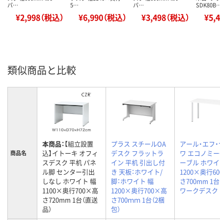
パ…
5…
パ…
SDK80B
¥2,998（税込）
¥6,990（税込）
¥3,498（税込）
¥5,
類似商品と比較
本商品：
【組立設置
プラス スチールOA
アール・エフ
込】イトーキ オフィ
デスク フラットラ
ワ エコノミー
商品名
スデスク 平机 パネ
イン 平机 引出し付
ーブル ホワイ
ル脚 センター引出
き 天板：ホワイト/
1200×奥行6
しなし ホワイト 幅
脚：ホワイト 幅
さ700mm 1
1100×奥行700×高
1200×奥行700×高
ワークデスク
さ720mm 1台（直送
さ700ｍｍ 1台（2梱
品）
包）