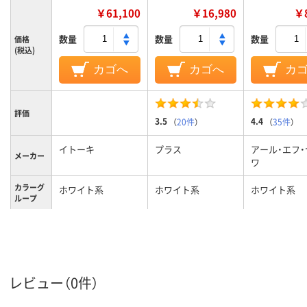
￥61,100
￥16,980
￥8
数量
数量
数量
価格
(税込)
カゴへ
カゴへ
カ
評価
3.5
4.4
（
20件
）
（
35件
）
イトーキ
プラス
アール・エフ
メーカー
ワ
カラーグ
ホワイト系
ホワイト系
ホワイト系
ループ
平机
平机
平机
商品区分
レビュー（0件）