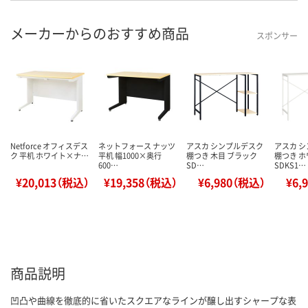
メーカーからのおすすめ商品
スポンサー
Netforce オフィスデス
ネットフォース ナッツ
アスカ シンプルデスク
アスカ 
ク 平机 ホワイト×ナ…
平机 幅1000×奥行
棚つき 木目 ブラック
棚つき 
600…
SD…
SDKS1…
¥20,013（税込）
¥19,358（税込）
¥6,980（税込）
¥6,
商品説明
凹凸や曲線を徹底的に省いたスクエアなラインが醸し出すシャープな表