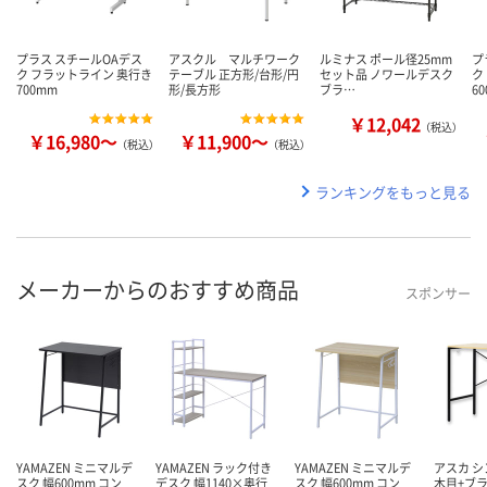
プラス スチールOAデス
アスクル マルチワーク
ルミナス ポール径25mm
プ
ク フラットライン 奥行き
テーブル 正方形/台形/円
セット品 ノワールデスク
ク
700mm
形/長方形
ブラ…
6
￥12,042
（税込）
￥16,980～
￥11,900～
（税込）
（税込）
ランキングをもっと見る
メーカーからのおすすめ商品
スポンサー
YAMAZEN ミニマルデ
YAMAZEN ラック付き
YAMAZEN ミニマルデ
アスカ 
スク 幅600mm コン
デスク 幅1140×奥行
スク 幅600mm コン
木目+ブ