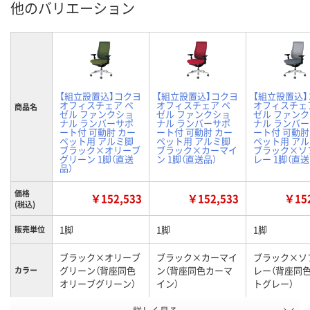
他のバリエーション
【組立設置込】コクヨ
【組立設置込】コクヨ
【組立設置込
オフィスチェア ベ
オフィスチェア ベ
オフィスチェ
商品名
ゼル ファンクショ
ゼル ファンクショ
ゼル ファン
ナル ランバーサポ
ナル ランバーサポ
ナル ランバ
ート付 可動肘 カー
ート付 可動肘 カー
ート付 可動肘
ペット用 アルミ脚
ペット用 アルミ脚
ペット用 ア
ブラック×オリーブ
ブラック×カーマイ
ブラック×ソ
グリーン 1脚（直送
ン 1脚（直送品）
レー 1脚（直送
品）
価格
￥152,533
￥152,533
￥152
(税込)
1脚
1脚
1脚
販売単位
ブラック×オリーブ
ブラック×カーマイ
ブラック×ソ
グリーン（背座同色
ン（背座同色カーマ
レー（背座同
カラー
オリーブグリーン）
イン）
トグレー）
お申込番