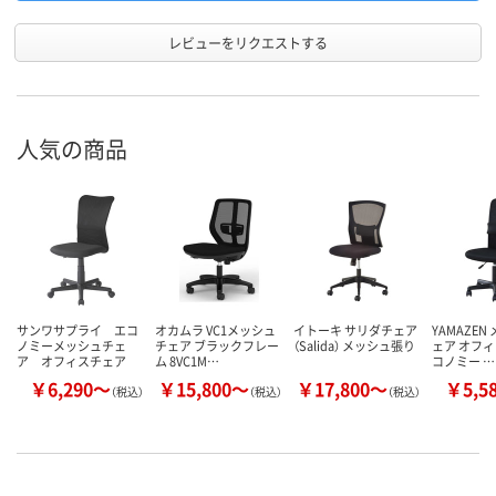
レビューをリクエストする
人気の商品
サンワサプライ エコ
オカムラ VC1メッシュ
イトーキ サリダチェア
YAMAZEN
ノミーメッシュチェ
チェア ブラックフレー
（Salida） メッシュ張り
ェア オフィ
ア オフィスチェア
ム 8VC1M…
コノミー …
￥6,290～
￥15,800～
￥17,800～
￥5,5
（税込）
（税込）
（税込）