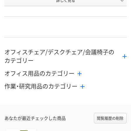
詳しく見る
P427499
P427491
P427493
号
直送品
直送品
直送品
在庫
9月17日（木）まで
9月17日（木）まで
9月10日（木）
お届け日
数量
数量
数量
オフィスチェア/デスクチェア/会議椅子の
カゴへ
カゴへ
カ
カテゴリー
オフィス用品のカテゴリー
作業・研究用品のカテゴリー
あなたが最近チェックした商品
閲覧履歴の削除