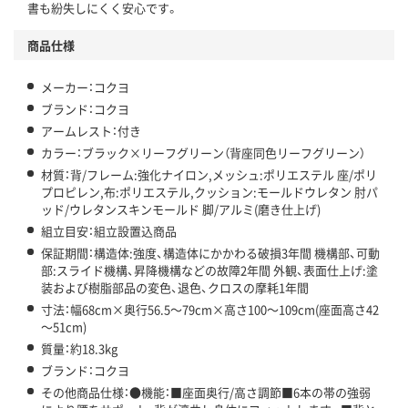
書も紛失しにくく安心です。
商品仕様
メーカー：コクヨ
ブランド：コクヨ
アームレスト：付き
カラー：ブラック×リーフグリーン（背座同色リーフグリーン）
材質：背/フレーム:強化ナイロン,メッシュ:ポリエステル 座/ポリ
プロピレン,布:ポリエステル,クッション:モールドウレタン 肘パ
ッド/ウレタンスキンモールド 脚/アルミ(磨き仕上げ)
組立目安：組立設置込商品
保証期間：構造体:強度、構造体にかかわる破損3年間 機構部、可動
部:スライド機構、昇降機構などの故障2年間 外観、表面仕上げ:塗
装および樹脂部品の変色、退色、クロスの摩耗1年間
寸法：幅68cm×奥行56.5～79cm×高さ100～109cm(座面高さ42
～51cm)
質量：約18.3kg
ブランド：コクヨ
その他商品仕様：●機能：■座面奥行/高さ調節■6本の帯の強弱