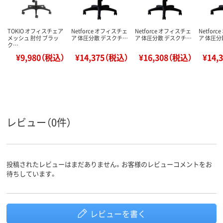
TOKIO オフィスチェア
Netforce オフィスチェ
Netforce オフィスチェ
Netfor
メッシュ 肘付 ブラッ
ア 体圧分散 デスクチ…
ア 体圧分散 デスクチ…
ア 体圧分
ク…
¥9,980（税込）
¥14,375（税込）
¥16,308（税込）
¥14,
レビュー（0件）
投稿されたレビューはまだありません。お客様のレビューコメントをお
待ちしています。
レビューを書く