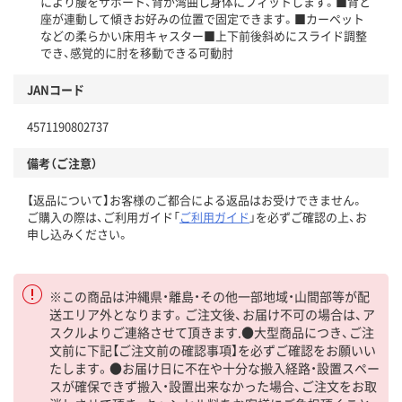
により腰をサポート、背が湾曲し身体にフィットします。■背と
座が連動して傾きお好みの位置で固定できます。■カーペット
などの柔らかい床用キャスター■上下前後斜めにスライド調整
でき、感覚的に肘を移動できる可動肘
JANコード
4571190802737
備考（ご注意）
【返品について】お客様のご都合による返品はお受けできません。
ご購入の際は、ご利用ガイド「
ご利用ガイド
」を必ずご確認の上、お
申し込みください。
※この商品は沖縄県・離島・その他一部地域・山間部等が配
送エリア外となります。ご注文後、お届け不可の場合は、ア
スクルよりご連絡させて頂きます.●大型商品につき、ご注
文前に下記【ご注文前の確認事項】を必ずご確認をお願いい
たします。●お届け日に不在や十分な搬入経路・設置スペー
スが確保できず搬入・設置出来なかった場合、ご注文をお取