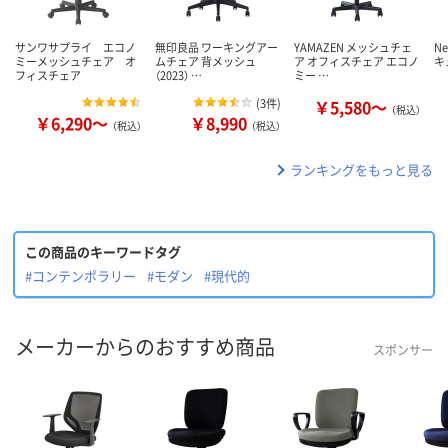
サンワサプライ エコノ
無印良品 ワーキングアー
YAMAZEN メッシュチェ
N
ミーメッシュチェア オ
ムチェア 背メッシュ
ア オフィスチェア エコノ
キ
フィスチェア
（2023） …
ミー …
(
3件
)
￥5,580～
（税込）
￥6,290～
￥8,990
（税込）
（税込）
ランキングをもっと見る
この商品のキーワードタグ
#コンテンポラリー
#モダン
#現代的
メーカーからのおすすめ商品
スポンサー