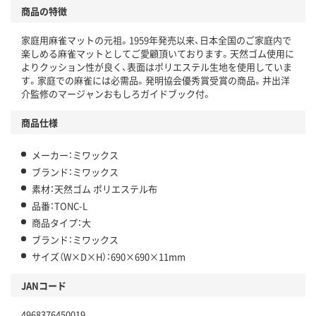
商品の特徴
家庭用麻雀マットの元祖。1959年発売以来、日本全国のご家庭内で
楽しめる麻雀マットとしてご愛顧頂いております。天然ゴム使用に
よりクッション性が良く、表面はポリエステル生地を使用していま
す。家庭での麻雀には必需品。発明協会優秀賞受賞の商品。井出洋
介監修のマージャンおもしろガイドブック付。
商品仕様
メーカー：ミワックス
ブランド：ミワックス
素材：天然ゴム ポリエステル布
品番：TONC-L
商品タイプ：大
ブランド：ミワックス
サイズ（W×D×H）：690×690×11mm
JANコード
4968376450019