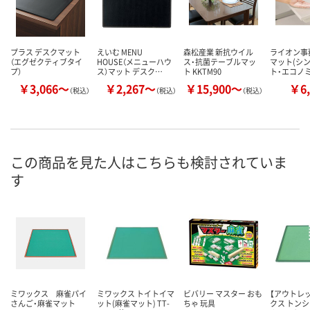
プラス デスクマット
えいむ MENU
森松産業 新抗ウイル
ライオン事
（エグゼクティブタイ
HOUSE（メニューハウ
ス・抗菌テーブルマッ
マット(シ
プ）
ス）マット デスク…
ト KKTM90
ト・エコノミ
￥3,066～
￥2,267～
￥15,900～
￥6,
（税込）
（税込）
（税込）
この商品を見た人はこちらも検討されていま
す
ミワックス 麻雀パイ
ミワックス トイトイマ
ビバリー マスター おも
【アウトレ
さんご・麻雀マット
ット(麻雀マット) TT-
ちゃ 玩具
クス トン