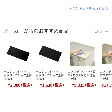
ランキングをもっと見る
メーカーからのおすすめ商品
スポンサー
デスクマット マウスパ
デスクマット マウスパ
コクヨ デスクマット軟
コクヨ 
ッド ファブリック素材
ッド ファブリック素材
質S マウス対応 半透明
質W マウ
撥水加…
撥水加…
ツヤ消…
ツヤ消…
¥2,000（税込）
¥1,636（税込）
¥9,335（税込）
¥17,