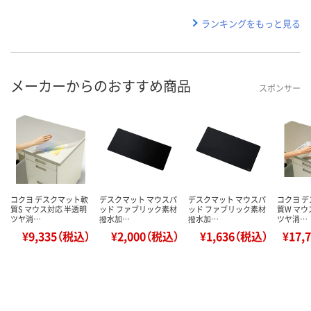
ランキングをもっと見る
メーカーからのおすすめ商品
スポンサー
コクヨ デスクマット軟
デスクマット マウスパ
デスクマット マウスパ
コクヨ 
質S マウス対応 半透明
ッド ファブリック素材
ッド ファブリック素材
質W マウ
ツヤ消…
撥水加…
撥水加…
ツヤ消…
¥9,335（税込）
¥2,000（税込）
¥1,636（税込）
¥17,