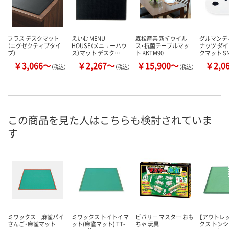
プラス デスクマット
えいむ MENU
森松産業 新抗ウイル
グルマンデ
（エグゼクティブタイ
HOUSE（メニューハウ
ス・抗菌テーブルマッ
ナッツ ダ
プ）
ス）マット デスク…
ト KKTM90
クマット S
￥3,066～
￥2,267～
￥15,900～
￥2,0
（税込）
（税込）
（税込）
この商品を見た人はこちらも検討されていま
す
ミワックス 麻雀パイ
ミワックス トイトイマ
ビバリー マスター おも
【アウトレ
さんご・麻雀マット
ット(麻雀マット) TT-
ちゃ 玩具
クス トン