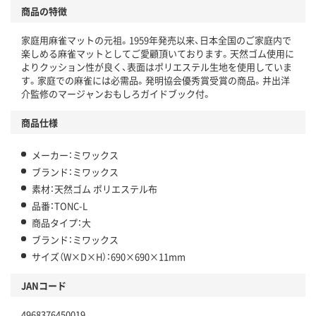
商品の特徴
家庭用麻雀マットの元祖。1959年発売以来、日本全国のご家庭内で
楽しめる麻雀マットとしてご愛顧頂いております。天然ゴム使用に
よりクッション性が良く、表面はポリエステル生地を使用していま
す。家庭での麻雀には必需品。発明協会優秀賞受賞の商品。井出洋
介監修のマージャンおもしろガイドブック付。
商品仕様
メーカー：ミワックス
ブランド：ミワックス
素材：天然ゴム ポリエステル布
品番：TONC-L
商品タイプ：大
ブランド：ミワックス
サイズ（W×D×H）：690×690×11mm
JANコード
4968376450019