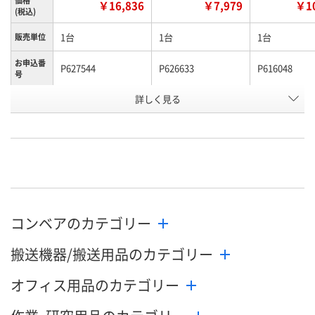
￥16,836
￥7,979
￥10
(税込)
1台
1台
1台
販売単位
お申込番
P627544
P626633
P616048
号
詳しく見る
直送品
直送品
直送品
在庫
8月26日（水）まで
8月26日（水）まで
8月26日（水）
お届け日
数量
数量
数量
カゴへ
カゴへ
カ
コンベアのカテゴリー
搬送機器/搬送用品のカテゴリー
オフィス用品のカテゴリー