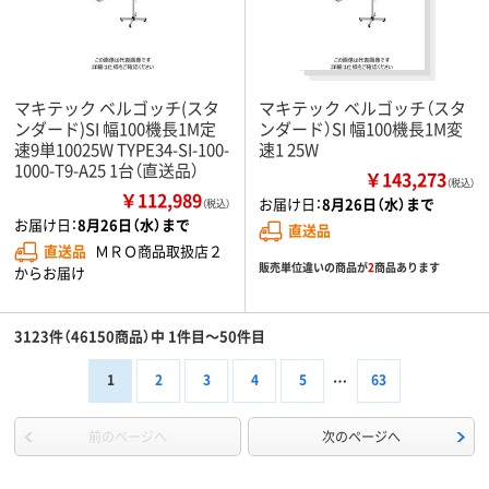
マキテック ベルゴッチ(スタ
マキテック ベルゴッチ（スタ
ンダード)SI 幅100機長1M定
ンダード）SI 幅100機長1M変
速9単10025W TYPE34-SI-100-
速1 25W
1000-T9-A25 1台（直送品）
￥143,273
（税込）
￥112,989
お届け日：
8月26日（水）まで
（税込）
お届け日：
8月26日（水）まで
直送品
直送品
ＭＲＯ商品取扱店２
販売単位違いの商品が
2
商品あります
からお届け
3123件（46150商品）中 1件目～50件目
1
2
3
4
5
63
前のページへ
次のページへ