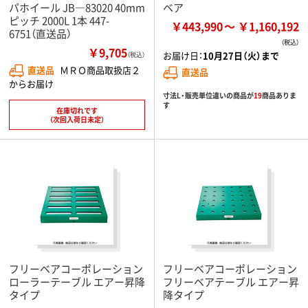
パホイール JB―83020 40mm
ベア
ピッチ 2000L 1本 447-
￥443,990
￥1,160,192
6751（直送品）
￥9,705
お届け日：
10月27日（火）まで
（税込）
直送品
ＭＲＯ商品取扱店２
直送品
からお届け
寸法L・販売単位違いの商品が
19
商品ありま
す
在庫切れです
（次回入荷日未定）
フリーベアコーポレーション
フリーベアコーポレーション
ローラーテーブル エアー昇降
フリーベアテーブル エアー昇
タイプ
降タイプ