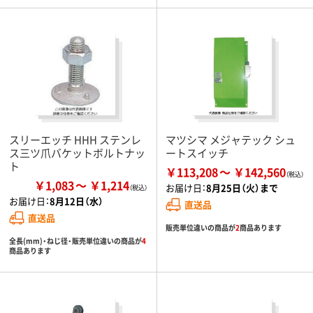
スリーエッチ HHH ステンレ
マツシマ メジャテック シュ
ス三ツ爪バケットボルトナッ
ートスイッチ
ト
￥113,208
￥142,560
￥1,083
￥1,214
お届け日：
8月25日（火）まで
お届け日：
8月12日（水）
直送品
直送品
販売単位違いの商品が
2
商品あります
全長(mm)・ねじ径・販売単位違いの商品が
4
商品あります