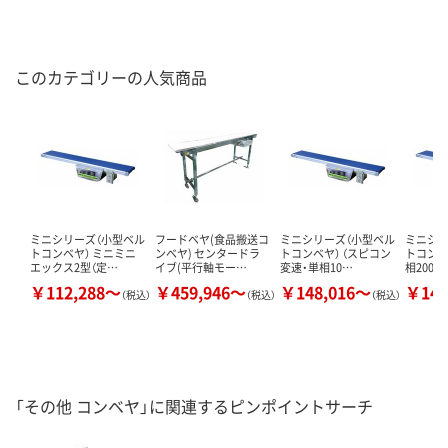
このカテゴリーの人気商品
ミニシリーズ（小型ベル
フードベヤ(食品搬送コ
ミニシリーズ（小型ベル
ミニシリ
トコンベヤ） ミニミニ
ンベヤ) センタードラ
トコンベヤ） （スピコン
トコンベ
エックス2型（定…
イブ(平行軸モー…
変速・単相10…
相200V）
￥112,288～
￥459,946～
￥148,016～
￥140
（税込）
（税込）
（税込）
「その他 コンベヤ」に関連するピンポイントサーチ