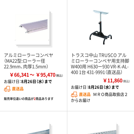
アルミローラーコンベヤ
トラスコ中山 TRUSCO アル
（MA22型:ローラー径
ミローラーコンベヤ用支持脚
22.9mm、肉厚1.5mm）
W400用 H630ー930 VR-K-AL-
400 1台 431-9991（直送品）
￥66,341
￥95,470
￥11,860
お届け日：
8月26日（水）まで
（税込）
お届け日：
8月26日（水）まで
直送品
直送品
ＭＲＯ商品取扱店２
販売単位違いの商品が
2
商品あります
からお届け