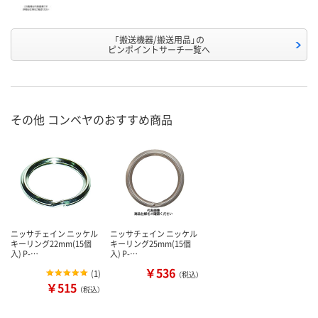
「搬送機器/搬送用品」の
ピンポイントサーチ一覧へ
その他 コンベヤのおすすめ商品
ニッサチェイン ニッケル
ニッサチェイン ニッケル
キーリング22mm(15個
キーリング25mm(15個
入) P-…
入) P-…
￥536
(
1
)
（税込）
￥515
（税込）