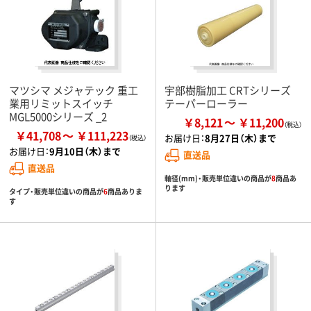
マツシマ メジャテック 重工
宇部樹脂加工 CRTシリーズ
業用リミットスイッチ
テーパーローラー
MGL5000シリーズ _2
￥8,121
￥11,200
￥41,708
￥111,223
お届け日：
8月27日（木）まで
お届け日：
9月10日（木）まで
直送品
直送品
軸径(mm)・販売単位違いの商品が
8
商品あ
ります
タイプ・販売単位違いの商品が
6
商品ありま
す