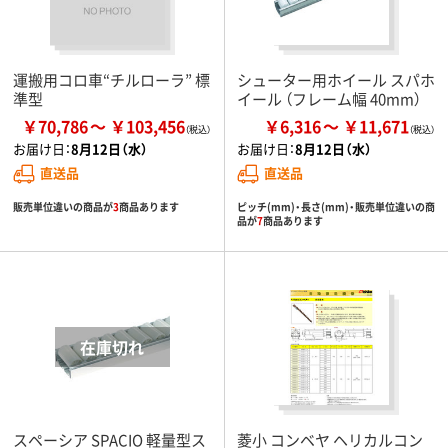
運搬用コロ車“チルローラ” 標
シューター用ホイール スパホ
準型
イール （フレーム幅 40mm）
￥70,786
￥103,456
￥6,316
￥11,671
お届け日：
8月12日（水）
お届け日：
8月12日（水）
直送品
直送品
販売単位違いの商品が
3
商品あります
ピッチ(mm)・長さ(mm)・販売単位違いの商
品が
7
商品あります
スペーシア SPACIO 軽量型ス
菱小 コンベヤ ヘリカルコン