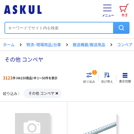
カゴ
メニュー
ホーム
物流・現場用品/台車
搬送機器/搬送用品
コンベア
その他 コンベヤ
1
3123
件（46150商品）中 1～50件を表示
表示切替
絞り込み
並び替え
その他 コンベヤ
絞り込み