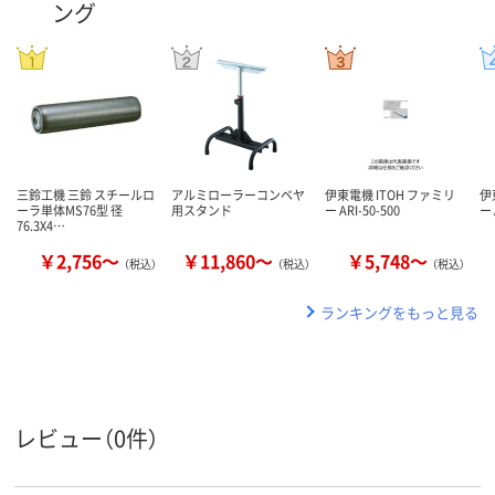
ング
三鈴工機 三鈴 スチールロ
アルミローラーコンベヤ
伊東電機 ITOH ファミリ
伊
ーラ単体MS76型 径
用スタンド
ー ARI-50-500
ー 
76.3X4…
￥2,756～
￥11,860～
￥5,748～
（税込）
（税込）
（税込）
ランキングをもっと見る
レビュー（0件）