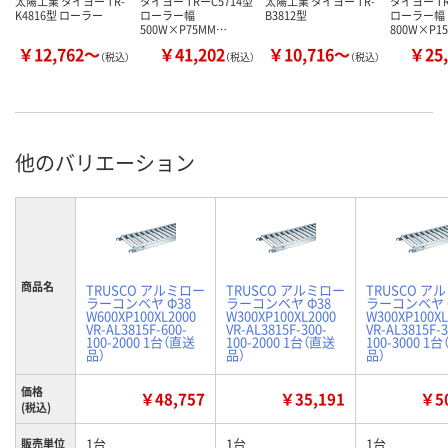
太陽工業 タイヨー TR-
タイヨー TRーC5714型
太陽工業 タイヨー TR-
タイヨー TR
K4816型 ローラー
ローラー幅
B3812型
ローラー幅
500W×P75MM…
800W×P1
￥12,762～
￥41,202
￥10,716～
￥25,
（税込）
（税込）
（税込）
他のバリエーション
商品名
TRUSCO アルミロー
TRUSCO アルミロー
TRUSCO ア
ラーコンベヤ Φ38
ラーコンベヤ Φ38
ラーコンベヤ 
W600XP100XL2000
W300XP100XL2000
W300XP100XL
VR-AL3815F-600-
VR-AL3815F-300-
VR-AL3815F-3
100-2000 1台（直送
100-2000 1台（直送
100-3000 1
品）
品）
品）
価格
￥48,757
￥35,191
￥50
(税込)
1台
1台
1台
販売単位