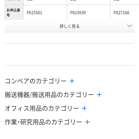
お申込番
P615501
P615939
P627168
号
詳しく見る
直送品
直送品
直送品
在庫
8月24日（月）まで
8月24日（月）まで
8月24日（月）
お届け日
数量
数量
数量
カゴへ
カゴへ
カ
コンベアのカテゴリー
搬送機器/搬送用品のカテゴリー
オフィス用品のカテゴリー
作業・研究用品のカテゴリー