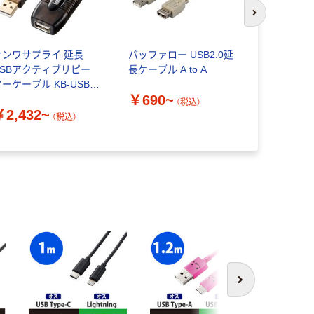
次のスライド
サンワサプライ 延長
バッファロー USB2.0延
サンワサプラ
USBアクティブリピー
長ケーブル A to A
長ケーブル 
ーケーブル KB-USB-
（黒）-US
￥690~
グレー） USB
（税込）
￥2,432~
（税込）
￥1,180
次へ