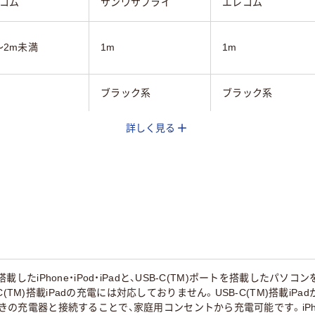
コム
サンワサプライ
エレコム
～2m未満
1m
1m
ブラック系
ブラック系
詳しく見る
 C、USB Type-A、
USB Aコネクタオス-
USB(A)オス - USB(A
 Type-C
USB Aコネクタオス
メス
を搭載したiPhone・iPod・iPadと、USB-C(TM)ポートを搭載したパソコン
(TM)搭載iPadの充電には対応しておりません。USB-C(TM)搭載iPa
ート付きの充電器と接続することで、家庭用コンセントから充電可能です。iP