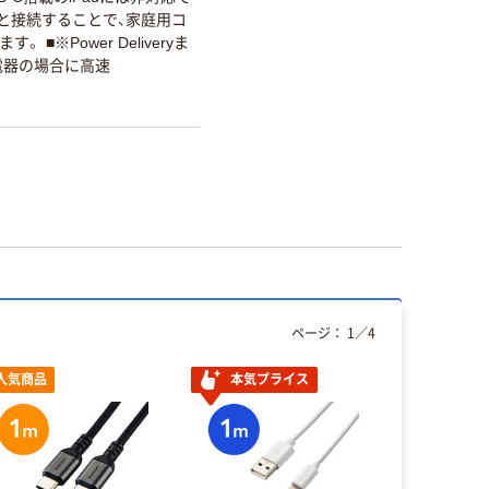
器と接続することで、家庭用コ
■※Power Deliveryま
充電器の場合に高速
ページ：
1
／
4
人気商品
本気プライス
人気商品