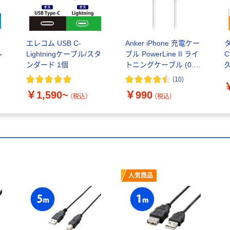
エレコム USB C-
Anker iPhone 充電ケー
タ
レ
Lightningケーブル/スタ
ブル PowerLine II ライ
C
ンダード 1個
トニングケーブル (0.9m
久
ホワイト) A8432022
(
10
)
￥1,590~
￥990
（税込）
（税込）
人気商品