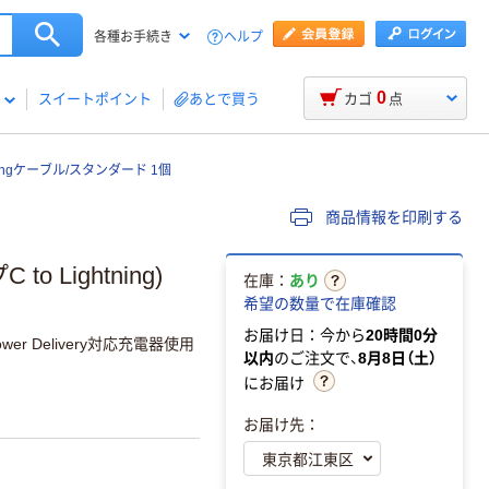
ヘルプ
各種お手続き
0
スイートポイント
あとで買う
カゴ
点
tningケーブル/スタンダード 1個
商品情報を印刷する
 Lightning)
在庫：
あり
希望の数量で在庫確認
お届け日：今から
20時間0分
r Delivery対応充電器使用
以内
のご注文で、
8月8日（土）
にお届け
お届け先：