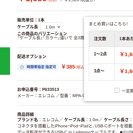
（税込）
販売単位：1本
まとめ買いはこちら！
ケーブル長
この商品のバリエーション
「ケーブル長」「カラー」違いで 全3商品 あります。
すべてのバ
注文数
1本あ
1～2点
￥1,6
配送オプション
￥385
時間帯指定 指定可
置き場所指定 利用
（税込）
3点～
￥1,6
お申込番号：P633513
一定
メーカー：エレコム
／型番：MPA-CL10WH
／JANコード：454
商品詳細
ブランド名
エレコム
／
ケーブル長
1.0m
／
ケーブル長さ
コネクタを搭載したiPhone・iPod・iPadと、USB-Cポート
データ転送ができるUSB-C to Lightningケーブルです。 ■※