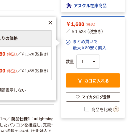
アスクル在庫商品
￥1,680
（税込）
／ ￥1,528 （税抜き）
リエーションを見る
たりの価格
まとめ買いで
最大￥80安く購入
80
／￥1,528（税抜き）
（税込）
数量
可
00
／￥1,455（税抜き）
（税込）
カゴに入れる
期間表示しない
9550118316
マイカタログ登録
商品を比較
1m
／
商品仕様1
■Lightning
を搭載したパソコンを接続し、充電・
USB-C搭載のiPadには非対応で