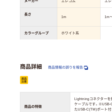
メーカー
エレコム
エレ
長さ
1m
1m
カラーグループ
ホワイト系
コネクタ形状
A to
USB Type-C
USB
商品詳細
商品情報の誤りを報告
Lightningコネクター
ケーブルです。※USB-C
商品の特徴
たUSB-C(TM)ポ