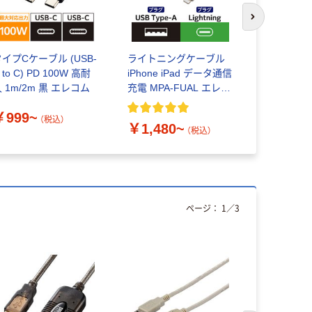
次のスライド
イプCケーブル (USB-
ライトニングケーブル
タイプCケ
 to C) PD 100W 高耐
iPhone iPad データ通信
ット ( USB-
 1m/2m 黒 エレコム
充電 MPA-FUAL エレコ
) 1m/2m
ム
￥999~
（税込）
￥1,480~
￥1,199
（税込）
ページ：
1
／
3