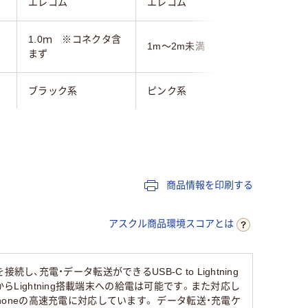
エレコム
エレコム
サンワサ
1.0ｍ ※コネクタ含
1m～2m未満
1m
まず
ブラック系
ピンク系
グレー系
USB2.0 Standard-A
)
USB A
USB Type-C
オス-USB Type-Cオ
USB A
ス
商品情報を印刷する
アスクル商品環境スコアとは
を接続し、充電・データ転送ができるUSB-C to Lightning
dからLightning搭載端末への給電は可能です。また対応し
honeの高速充電に対応しています。 データ転送・充電ケ