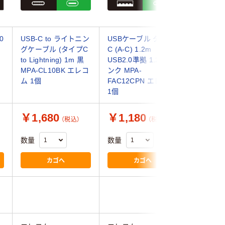
0
USB-C to ライトニン
USBケーブル タイプ
USB 
グケーブル (タイプC
C (A-C) 1.2m
USB-A（
to Lightning) 1m 黒
USB2.0準拠 1.2m ピ
A（メス
MPA-CL10BK エレコ
ンク MPA-
USB2.0
ム 1個
FAC12CPN エレコム
EN1K
1個
イ 1本
￥1,680
￥1,180
￥1,7
（税込）
（税込）
数量
数量
数量
カゴへ
カゴへ