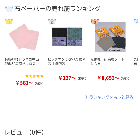
布ペーパーの売れ筋ランキング
【研磨材】トラスコ中山
ビッグマン BIGMAN 布ヤ
光陽社 研磨布シート
光
TRUSCO 磨きクロス
スリ 個包装
ＮＡＨ
布
￥127～
￥8,650～
（税込）
（税込）
￥563～
（税込）
ランキングをもっと見る
レビュー（0件）