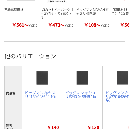
不織布研磨材
1/3カットペーパーシリ
ビッグマン BIGMAN 布
【研磨材】
ーズ（布やすり） 布やす
ヤスリ 個包装
TRUSCO
り
￥561～
￥473～
￥108～
￥5
（税込）
（税込）
（税込）
他のバリエーション
ビッグマン 布ヤス
ビッグマン 布ヤス
ビッグマン 
商品名
リ#150 048644 1個
リ#240 048646 1個
リ#320 0486
品）
価格
￥140
￥130