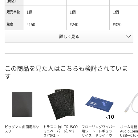
(税込)
1個
1個
1個
販売単位
#150
#240
#320
粒度
お申込番
詳しく見る
P636435
P636436
P636437
号
入荷待ち
あり
あり
在庫
8月10日（月）予定
8月11日（火）
8月24日（月）
お届け日
この商品を見た人はこちらも検討されていま
す
数量
数量
数量
カゴへ
カゴへ
カ
ビッグマン 曲面用布ヤ
トラスコ中山 TRUSCO
フローリングワイパー
オーム電機
スリ
ミニペーパー（布やす
用シート レギュラー
AudioCo
り）70X1…
サイズ ドライ／ウ
USBーC to