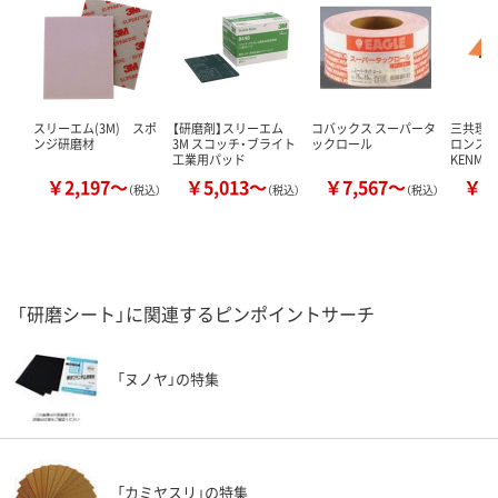
スリーエム(3M) スポ
【研磨剤】スリーエム
コバックス スーパータ
三共理化
ンジ研磨材
3M スコッチ・ブライト
ックロール
ロンス
工業用パッド
KENMA
￥2,197～
￥5,013～
￥7,567～
￥2
（税込）
（税込）
（税込）
「研磨シート」に関連するピンポイントサーチ
「ヌノヤ」の特集
「カミヤスリ」の特集