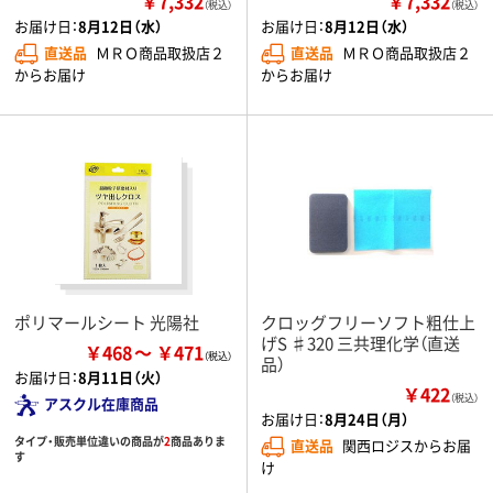
￥7,332
￥7,332
（税込）
（税込）
お届け日：
8月12日（水）
お届け日：
8月12日（水）
直送品
ＭＲＯ商品取扱店２
直送品
ＭＲＯ商品取扱店２
からお届け
からお届け
ポリマールシート 光陽社
クロッグフリーソフト粗仕上
げS ♯320 三共理化学（直送
￥468
￥471
品）
お届け日：
8月11日（火）
￥422
（税込）
アスクル在庫商品
お届け日：
8月24日（月）
タイプ・販売単位違いの商品が
2
商品ありま
直送品
関西ロジスからお届
す
け