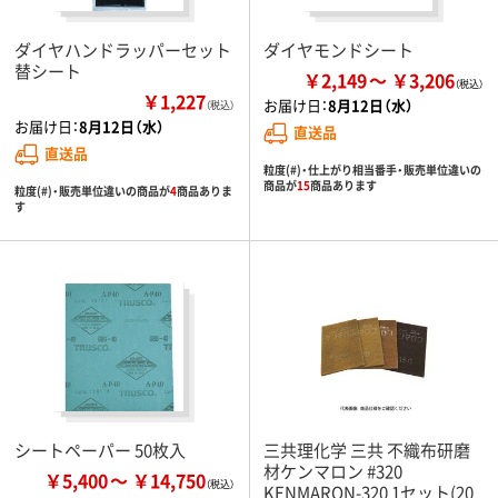
ダイヤハンドラッパーセット
ダイヤモンドシート
替シート
￥2,149
￥3,206
￥1,227
お届け日：
8月12日（水）
（税込）
お届け日：
8月12日（水）
直送品
直送品
粒度(#)・仕上がり相当番手・販売単位違いの
商品が
15
商品あります
粒度(#)・販売単位違いの商品が
4
商品ありま
す
シートペーパー 50枚入
三共理化学 三共 不織布研磨
材ケンマロン #320
￥5,400
￥14,750
KENMARON-320 1セット(20