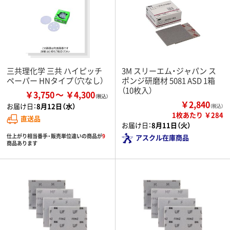
三共理化学 三共 ハイピッチ
3M スリーエム・ジャパン ス
ペーパー HNタイプ（穴なし）
ポンジ研磨材 5081 ASD 1箱
（10枚入）
￥3,750
￥4,300
￥2,840
お届け日：
8月12日（水）
（税込）
1枚あたり ￥284
直送品
お届け日：
8月11日（火）
仕上がり相当番手・販売単位違いの商品が
9
アスクル在庫商品
商品あります