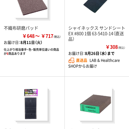
不織布研磨パッド
シャイネックス サンドシート
EX #800 1個 63-5410-14（直送
￥648
￥717
品）
お届け日：
8月11日（火）
￥308
（税込）
仕上がり相当番手・色・販売単位違いの商品
お届け日：
8月26日（水）まで
が
6
商品あります
直送品
LAB & Healthcare
SHOPからお届け