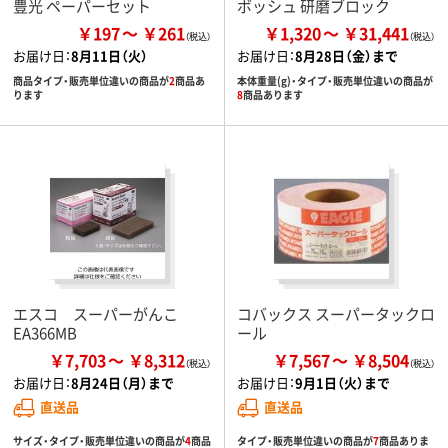
豊光 ペーパーセット
ボッシュ 研磨ブロック
￥197
￥261
￥1,320
￥31,441
お届け日：
8月11日（火）
お届け日：
8月28日（金）まで
商品タイプ・販売単位違いの商品が
2
商品あ
本体重量(g)・タイプ・販売単位違いの商品が
ります
8
商品あります
エスコ スーパーがんこ
コバックス スーパータックロ
EA366MB
ール
￥7,703
￥8,312
￥7,567
￥8,504
お届け日：
8月24日（月）まで
お届け日：
9月1日（火）まで
直送品
直送品
サイズ・タイプ・販売単位違いの商品が
4
商品
タイプ・販売単位違いの商品が
7
商品ありま