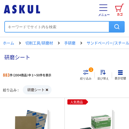
カゴ
メニュー
ホーム
切削工具/研磨材
手研磨
サンドペーパー/スチー
研磨シート
1
883
件（2004商品）中 1～50件を表示
表示切替
絞り込み
並び替え
研磨シート
絞り込み
人気商品