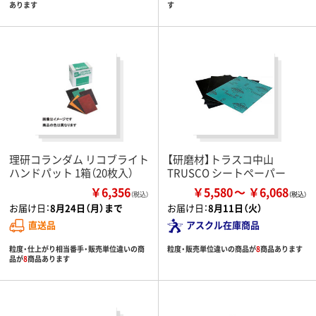
あります
す
理研コランダム リコブライト
【研磨材】トラスコ中山
ハンドパット 1箱（20枚入）
TRUSCO シートペーパー
￥6,356
￥5,580
￥6,068
（税込）
お届け日：
8月24日（月）まで
お届け日：
8月11日（火）
直送品
アスクル在庫商品
粒度・仕上がり相当番手・販売単位違いの商
粒度・販売単位違いの商品が
8
商品あります
品が
8
商品あります