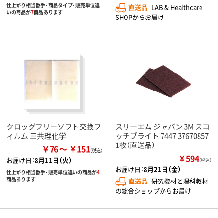
仕上がり相当番手・商品タイプ・販売単位違
直送品
LAB & Healthcare
いの商品が
7
商品あります
SHOPからお届け
クロッグフリーソフト交換フ
スリーエム ジャパン 3M スコ
ィルム 三共理化学
ッチブライト 7447 37670857
1枚（直送品）
￥76
￥151
￥594
お届け日：
8月11日（火）
（税込）
お届け日：
8月21日（金）
仕上がり相当番手・販売単位違いの商品が
4
商品あります
直送品
研究機材と理科教材
の総合ショップからお届け