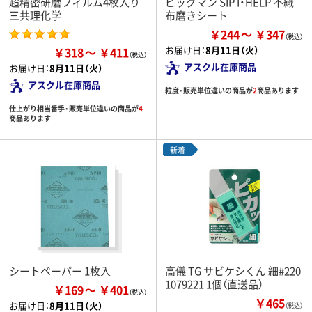
超精密研磨フィルム4枚入り
ビッグマン SIP I・HELP 不織
三共理化学
布磨きシート
￥244
￥347
お届け日：
8月11日（火）
￥318
￥411
アスクル在庫商品
お届け日：
8月11日（火）
アスクル在庫商品
粒度・販売単位違いの商品が
2
商品あります
仕上がり相当番手・販売単位違いの商品が
4
商品あります
新着
シートペーパー 1枚入
高儀 TG サビケシくん 細#220
1079221 1個（直送品）
￥169
￥401
￥465
お届け日：
8月11日（火）
（税込）