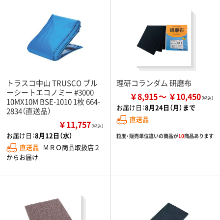
トラスコ中山 TRUSCO ブル
理研コランダム 研磨布
ーシートエコノミー #3000
￥8,915
￥10,450
10MX10M BSE-1010 1枚 664-
お届け日：
8月24日（月）まで
2834（直送品）
直送品
￥11,757
（税込）
お届け日：
8月12日（水）
粒度・販売単位違いの商品が
10
商品あります
直送品
ＭＲＯ商品取扱店２
からお届け