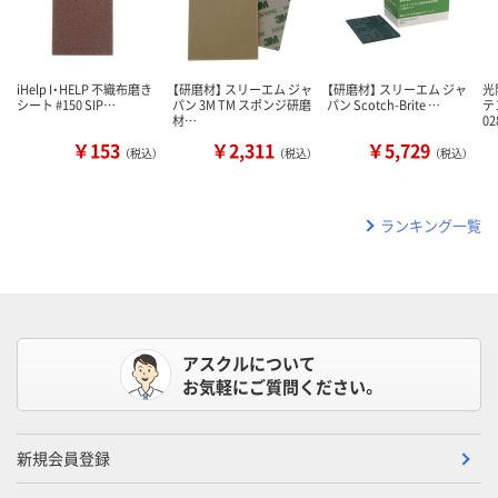
iHelp I・HELP 不織布磨き
【研磨材】 スリーエム ジャ
【研磨材】 スリーエム ジャ
光
シート #150 SIP…
パン 3M TM スポンジ研磨
パン Scotch-Brite …
テ
材…
02
￥153
￥2,311
￥5,729
（税込）
（税込）
（税込）
ランキング一覧
アスクルについて
お気軽にご質問ください。
新規会員登録