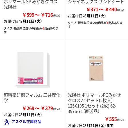
ポリマール SP みがきクロス
シャイネックス サンドシート
光陽社
￥371
￥440
￥599
￥716
お届け日：
8月11日（火）
お届け日：
8月11日（火）
タイプ・販売単位違いの商品が
4
商品ありま
す
タイプ・販売単位違いの商品が
6
商品ありま
す
超精密研磨フィルム 三共理化
光陽社 ポリマールPCみがき
学
クロス2 1セット(2枚入)
125X195 1セット(2枚) 62-
￥269
￥379
3976-71（直送品）
お届け日：
8月11日（火）
￥555
（税込）
アスクル在庫商品
お届け日：
8月21日（金）まで