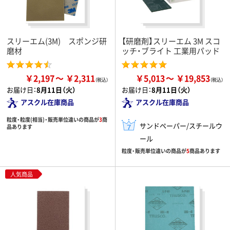
スリーエム(3M) スポンジ研
【研磨剤】スリーエム 3M スコ
磨材
ッチ・ブライト 工業用パッド
￥2,197
￥2,311
￥5,013
￥19,853
お届け日：
8月11日（火）
お届け日：
8月11日（火）
アスクル在庫商品
アスクル在庫商品
粒度・粒度(相当)・販売単位違いの商品が
3
商
サンドペーパー/スチールウ
品あります
ール
粒度・販売単位違いの商品が
5
商品あります
人気商品