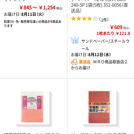
240-5P 1袋(5枚) 352-0056（直
￥845
￥1,254
送品）
お届け日：
8月11日（火）
（
）
1件
粒度(#)・色・販売単位違いの商品が
8
商品あ
￥609
ります
（税込）
1枚あたり ￥121.8
サンドペーパー/スチールウ
ール
お届け日：
8月12日（水）
直送品
ＭＲＯ商品取扱店２
からお届け