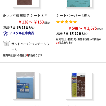
iHelp 不織布磨きシート SIP
シートペーパー 5枚入
￥138
￥153
お届け日：
8月11日（火）
￥548
￥1,675
アスクル在庫商品
お届け日：
8月12日（水）
材質/仕上・粒度(P)・販売単位違いの商品が
14
商品あります
サンドペーパー/スチールウ
ール
販売単位違いの商品が
2
商品あります