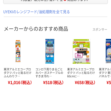
UYEKIのレンジフード/油処理剤を全て見る
メーカーからのおすすめ商品
スポンサー
東洋アルミエコープロ
コンロ下周りまるごと
東洋アルミエコープロ
東洋アル
ダクツ パッと貼るだけ
カバー ガステーブルの
ダクツ パッと貼るだけ
ダクツ 東
ふんわりフ…
すきま汚れ…
60cmに…
パネルで
¥1,016（税込）
¥518（税込）
¥658（税込）
¥