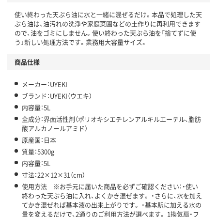
使い終わった天ぷら油に水と一緒に混ぜるだけ。本品で処理した天
ぷら油は、油汚れの洗浄や家庭菜園などの土作りに再利用できます
ので、油をゴミにしません。使い終わった天ぷら油を「捨てずに使
う」新しい処理方法です。業務用大容量サイズ。
商品仕様
メーカー：UYEKI
ブランド：UYEKI（ウエキ）
内容量：5L
全成分：界面活性剤（ポリオキシエチレンアルキルエーテル、脂肪
酸アルカノールアミド）
原産国：日本
質量：5300g
内容量：5L
寸法：22×12×31（cm）
使用方法 ※お手元に届いた商品を必ずご確認ください：・使い
終わった天ぷら油に入れ、よくかき混ぜます。 ・さらに、水を加え
てかき混ぜれば基本液の出来上がりです。 ・基本駅に加える水の
量を変えるだけで、2通りのご利用方法が選べます。 1換気扇・フ