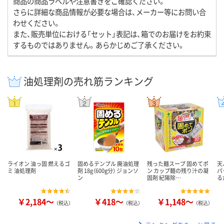
商品の商品ラベルや注意書きをご確認ください。
さらに詳細な商品情報が必要な場合は、メーカー等にお問い合
わせください。
また、販売単位における「セット」表記は、箱でのお届けをお約束
するものではありません。あらかじめご了承ください。
油処理剤の売れ筋ランキング
ライオン 油っ固 燃えるゴ
固めるテンプル 廃油処理
残った麺スープ 固めてポ
天
ミ 油処理剤
剤 18g（600g分） ジョンソ
ン カップ麺の残り汁の凝
パ
ン
固剤 紀陽除…
る
￥2,184～
￥418～
￥1,148～
（税込）
（税込）
（税込）