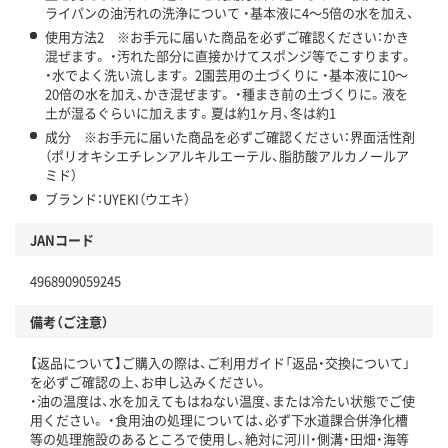
ライパンの油汚れの洗浄について ・基本液に4～5倍の水を加え、
使用方法2 ※お手元に届いた商品を必ずご確認ください：かき
混ぜます。 ・汚れた部分に直接かけてスポンジ等でこすります。
・水でよく洗い流します。 2園芸用の土づくりに ・基本液に10～
20倍の水を加え、かき混ぜます。 ・種まき前の土づくりに。液を
土が湿るぐらいに加えます。夏は約1ヶ月、冬は約1
成分 ※お手元に届いた商品を必ずご確認ください：界面活性剤
（ポリオキシエチレンアルキルエーテル、脂肪酸アルカノールア
ミド）
ブランド：UYEKI（ウエキ）
JANコード
4968909059245
備考（ご注意）
【返品について】ご購入の際は、ご利用ガイド「返品・交換について」
を必ずご確認の上、お申し込みください。
・油の温度は、水を加えてもはねない温度、または冷たい状態でご使
用ください。 ・食用油の処理については、必ず下水道課合併浄化槽
等の処理施設のあるところで使用し、絶対に河川・側溝・田畑・海等