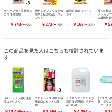
ライオン 油っ固 燃える
固めるテンプル 廃油処
廃油処理剤 コットン・
残った麺ス
ゴミ 油処理剤
理剤 18g（600g分） ジョ
ラボ
ポン カッ
ンソン
の凝固剤 
￥743～
￥272～
￥168～
￥5
（税込）
（税込）
（税込）
この商品を見た人はこちらも検討されていま
す
UYEKI 天ぷら油処理剤
カビトルデスPRO 大容
イチネンケミカルズ 水
【アスクル
油コックさん
量150g 1セット（3個）
溶性油処理剤クリアー
業 ポリエ
UYE…
4L 00041…
ーブ クリ
￥10,495～
￥3,564
￥4,054
￥3
（税込）
（税込）
（税込）