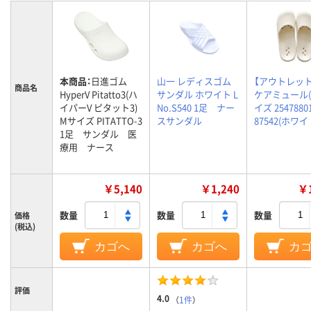
本商品：
日進ゴム
山一 レディスゴム
【アウトレッ
商品名
HyperV Pitatto3(ハ
サンダル ホワイト L
ケアミュール(L
イパーV ピタット3)
No.S540 1足 ナー
イズ 2547880
Mサイズ PITATTO-3
スサンダル
87542(ホワイ
1足 サンダル 医
療用 ナース
￥5,140
￥1,240
￥1
数量
数量
数量
価格
(税込)
カゴへ
カゴへ
カ
評価
4.0
（
1件
）