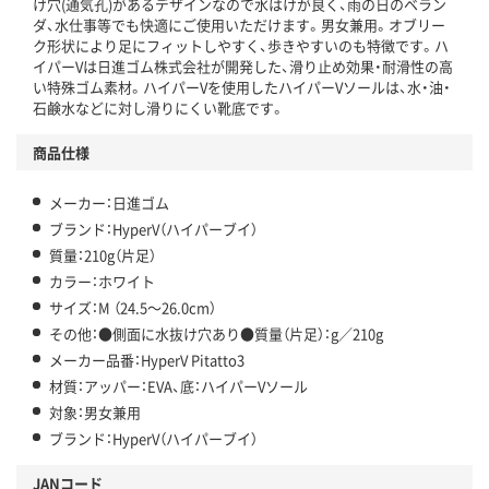
け穴(通気孔)があるデザインなので水はけが良く、雨の日のベラン
ダ、水仕事等でも快適にご使用いただけます。男女兼用。オブリー
ク形状により足にフィットしやすく、歩きやすいのも特徴です。ハ
イパーVは日進ゴム株式会社が開発した、滑り止め効果・耐滑性の高
い特殊ゴム素材。ハイパーVを使用したハイパーVソールは、水・油・
石鹸水などに対し滑りにくい靴底です。
商品仕様
メーカー：日進ゴム
ブランド：HyperV（ハイパーブイ）
質量：210g（片足）
カラー：ホワイト
サイズ：M （24.5～26.0cm）
その他：●側面に水抜け穴あり●質量（片足）：g／210g
メーカー品番：HyperV Pitatto3
材質：アッパー：EVA、底：ハイパーVソール
対象：男女兼用
ブランド：HyperV（ハイパーブイ）
JANコード