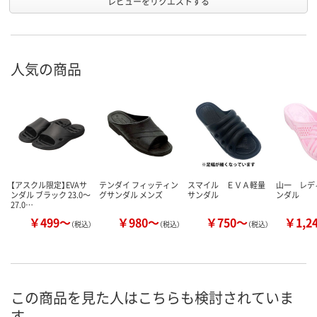
レビューをリクエストする
人気の商品
【アスクル限定】EVAサ
テンダイ フィッティン
スマイル ＥＶＡ軽量
山一 レデ
ンダル ブラック 23.0～
グサンダル メンズ
サンダル
ンダル
27.0…
￥499～
￥980～
￥750～
￥1,2
（税込）
（税込）
（税込）
この商品を見た人はこちらも検討されていま
す