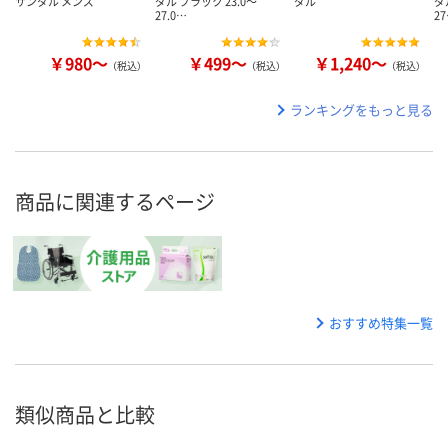
サンダル メンズ
ダル ブラック 23.0～
ダル
ダ
27.0…
2
￥980～
￥499～
￥1,240～
（税込）
（税込）
（税込）
ランキングをもっと見る
商品に関連するページ
おすすめ特集一覧
類似商品と比較