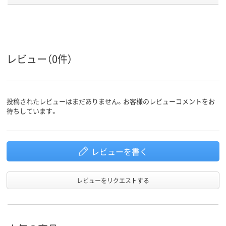
カラーグ
ホワイト系
ホワイト系
ホワイト系
ループ
設置タイ
下置き
下置き
プ
レビュー（0件）
鍵無し
鍵無し
施錠方法
30.8kg
24.5Kg
17kg
質量
投稿されたレビューはまだありません。お客様のレビューコメントをお
アスクル
待ちしています。
商品環境
60
スコア
レビューを書く
レビューをリクエストする