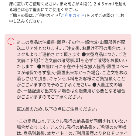
床に置いてご使用ください。また高さが４段（１２４５ｍｍ）を超え
る場合は必ず壁面にてご使用ください。
ご購入の際は、ご利用ガイド「
ご利用ガイド
」を必ずご確認の上、お
申し込みください。
※この商品は沖縄県・離島・その他一部地域・山間部等が配
送エリア外となります。ご注文後、お届け不可の場合は、ア
スクルよりご連絡させて頂きます.●大型商品につき、ご注
文前に下記【ご注文前の確認事項】を必ずご確認をお願いい
たします。●お届け日に不在や十分な搬入経路・設置スペー
スが確保できず搬入・設置出来なかった場合、ご注文をお取
消しさせて頂き、キャンセル料をお客様にご負担頂くこと
がございますので予めご了承ください。●大量注文の場
合、一括配達が出来ない場合は別途費用が必要となる場合
がございますのでご了承ください。
直送品のため、以下の点にご注意ください。
・この商品には、アスクル発行の納品書が同梱されていない
場合があります。アスクル発行の納品書をご希望のお客様
は、商品到着後、本サイト上のご利用履歴よりＰＤＦファイ