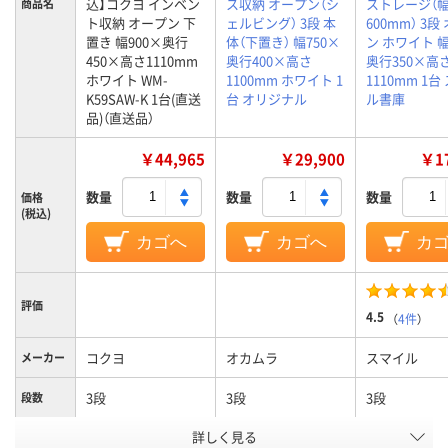
込】コクヨ インベン
ス収納 オープン（シ
ストレージ（
商品名
ト収納 オープン 下
ェルビング） 3段 本
600mm） 3段
置き 幅900×奥行
体（下置き） 幅750×
ン ホワイト 幅
450×高さ1110mm
奥行400×高さ
奥行350×高
ホワイト WM-
1100mm ホワイト 1
1110mm 1台
K59SAW-K 1台(直送
台 オリジナル
ル書庫
品)（直送品）
￥44,965
￥29,900
￥17
数量
数量
数量
価格
(税込)
カゴへ
カゴへ
カ
評価
4.5
（
4件
）
コクヨ
オカムラ
スマイル
メーカー
3段
3段
3段
段数
詳しく見る
オープンタイプ
オープンタイプ
オープンタイ
商品区分