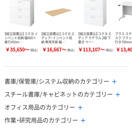
数量
数量
数量
カゴへ
カゴへ
カ
【組立設置込】コクヨ イ
【組立設置込】コクヨ エ
【組立設置込】コクヨ エ
プラス スチ
ンベント収納 幅900×
ディア・インベント収
ディア ラテラル 3段 下
スク フラッ
奥行450m…
納 専用天板 幅…
置き ベー…
行き700m
￥35,650～
￥16,667～
￥113,107～
￥13,4
（税込）
（税込）
（税込）
書庫/保管庫/システム収納のカテゴリー
スチール書庫/キャビネットのカテゴリー
オフィス用品のカテゴリー
作業・研究用品のカテゴリー