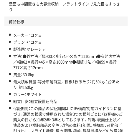
壁面も中間置きも大容量収納 フラットラインで見た目もすっき
り
商品仕様
メーカー：コクヨ
ブランド：コクヨ
製造国：マレーシア
寸法：●外寸法／幅900×奥行450×高さ1110ｍｍ●有効内寸法
／幅862×奥行445×高さ1000ｍｍ●棚板寸法／幅859×奥行
377×高さ12ｍｍ
質量：30.8kg
最大積載質量：等分布耐荷重／棚板1枚あたり：約50kg、1台あた
り：約150kg
カラー：ホワイト
組立目安：組立設置込商品
保証期間：この商品の保証期間はJOIFA顧客対応ガイドランに基
づき、通常の状態で使用された場合3つの種別ごとに（お客様のご
購入の日から）1年2年・3年としております。外観、表面仕上げ／
塗装および樹脂部品の変色、退色の摩耗1年間。機構部、可動部／
引き出し、スライド機構、扉の開閉、錠前、昇降機構などの故障2年