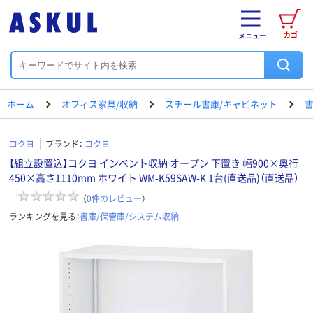
カゴ
メニュー
ホーム
オフィス家具/収納
スチール書庫/キャビネット
書
コクヨ
ブランド：
コクヨ
【組立設置込】コクヨ インベント収納 オープン 下置き 幅900×奥行
450×高さ1110mm ホワイト WM-K59SAW-K 1台(直送品)（直送品）
（
0
件のレビュー
）
ランキングを見る：
書庫/保管庫/システム収納