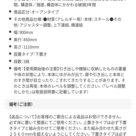
間。構造体／強度、構造体にかかわる破損3年間
商品区分：オープンタイプ
その他商品仕様：●材質（アレルギー用）：本体：スチール●その
他：アジャスター調整、上下連結、横連結
幅：900mm
奥行：450mm
高さ：1110mm
設置タイプ：下置き
段数：3段
備考：【使用開始後の注意】引き出しや棚板に収納したものの重量
や床の状態により、本体にゆがみが出て、扉や引き出しと本体と
のすき間が目立ったり、こすれてきたりすることがあります。そ
のときは再度、本体のレベルを調整してください。（「レベル調整
のしかた」は取扱説明書に記載しています）
備考（ご注意）
【返品について】お客様のご都合による返品はお受けできません。
必ず床に置いて壁面にてご使用ください。上置きタイプは必ず下置
きタイプと組み合わせてご使用ください。また組み合わせた高さが
２５６０ｍｍを超えないようにしてください。下置きタイプは必ず