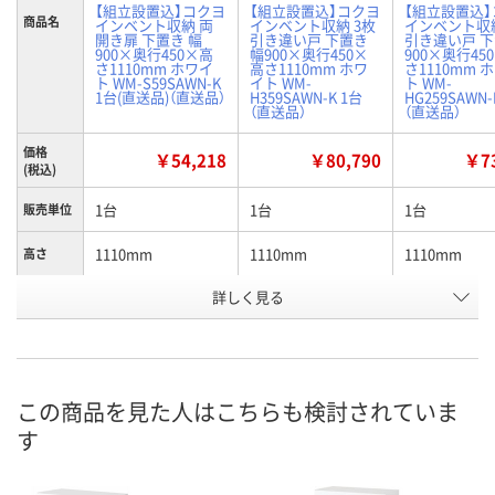
【組立設置込】コクヨ
【組立設置込】コクヨ
【組立設置込
商品名
インベント収納 両
インベント収納 3枚
インベント収納
開き扉 下置き 幅
引き違い戸 下置き
引き違い戸 下
900×奥行450×高
幅900×奥行450×
900×奥行45
さ1110mm ホワイ
高さ1110mm ホワ
さ1110mm 
ト WM-S59SAWN-K
イト WM-
ト WM-
1台(直送品)（直送品）
H359SAWN-K 1台
HG259SAWN-
（直送品）
（直送品）
価格
￥54,218
￥80,790
￥73
(税込)
1台
1台
1台
販売単位
1110mm
1110mm
1110mm
高さ
詳しく見る
両開き／片開き扉タ
引違い扉タイプ
引違い扉タイ
商品区分
イプ
お申込番
P677337
P677295
P677299
号
この商品を見た人はこちらも検討されていま
直送品
直送品
直送品
在庫
す
8月25日（火）まで
8月25日（火）まで
8月25日（火）
お届け日