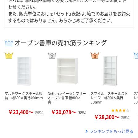
わせください。
また、販売単位における「セット」表記は、箱でのお届けをお約束
するものではありません。あらかじめご了承ください。
オープン書庫の売れ筋ランキング
マルチワーク スチール収
Netforce イーセンブリー
スマイル スチールスト
ス
納 幅800×奥行400ｍｍ
オープン書庫 幅800×
レージ 幅800×奥行
レ
奥…
350mm
3
￥23,400～
￥20,078～
（税込）
（税込）
￥28,300～
（税込）
ランキングをもっと見る