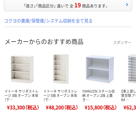
19
「高さ」「商品区分」 違いで 全
商品あります。
コクヨの書庫/保管庫/システム収納を全て見る
メーカーからのおすすめ商品
スポンサー
イトーキ サリダストレ
イトーキ サリダストレ
YAMAZEN スチール収
【車上渡し
ージ 3段 オープン 本体
ージ 5段 オープン 本体
納 オープン 2段 上置
質空間 
（下…
（下…
き…
B4 …
¥33,300（税込）
¥48,200（税込）
¥15,800（税込）
¥62,