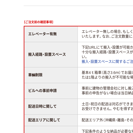
【ご注文前の確認事項】
エレベーター無しの場合、もし
エレベーター有無
いたします。なお、ご注文数量
下記URLにて搬入・設置が可
十分な搬入経路・設置スペース
搬入経路・設置スペース
い。
搬入・設置スペースに関するご
基本4ｔ箱車（高さ3.6ｍ）で
車輌制限
たは1階よりの搬入が不可能な場
事前に建物の管理会社に対し搬
ビルへの事前申請
事前の申告がない場合は当日納
土日・祝日の配送は対応ができ
配送日時に関して
お受けできません。やむを得ず
配送エリアに関して
配送エリア外（沖縄県・離島・そ
下記条件のような納品が必要な