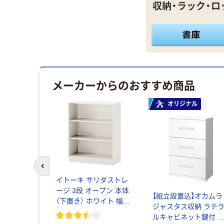
収納・ラック・ロ
メーカーからのおすすめ商品
ル
オリジナル
前のスライドへ
イトーキ サリダストレ
ージ 3段 オープン 本体
ャスタス収
【組立設置込】オカムラ
（下置き） ホワイト 幅
（シェルビン
ジャスタス収納 ラテ
900×奥行450×高さ
用（上置き）
ルキャビネット鍵付 
1098mm 1台(2梱包）