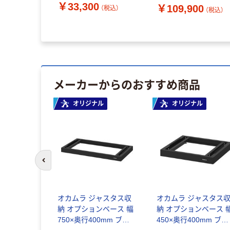
400×高さ
体（下置き） 幅750×奥
￥33,300
￥109,900
（税込）
（税込）
（税込）
イト 1台 オ
400×高さ1100mm ホ
イト 1台 オリジナル
メーカーからのおすすめ商品
ル
オリジナル
オリジナル
前のスライドへ
ャスタス収
オカムラ ジャスタス収
オカムラ ジャスタス
シリンダー
納 オプションベース 幅
納 オプションベース 
結用（上置き）
750×奥行400mm ブラ
450×奥行400mm ブラ