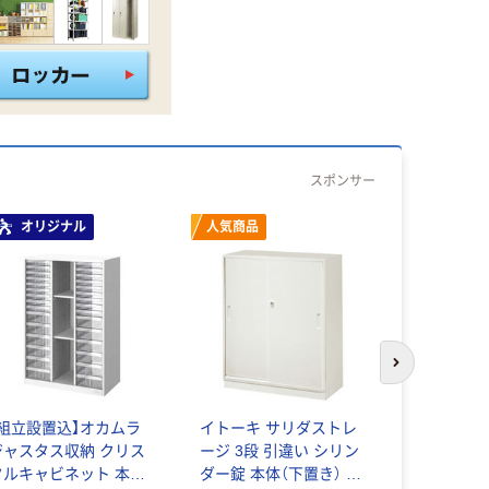
スポンサー
オリジナル
人気商品
次のスライド
【車上渡し】
質空間 アレ
【組立設置込】オカムラ
イトーキ サリダストレ
2列深型9段
ジャスタス収納 クリス
ージ 3段 引違い シリン
401×高さ88
￥62,34
タルキャビネット 本体
ダー錠 本体（下置き） ホ
209N 1台