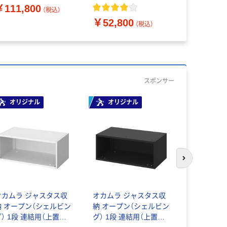
下置き） 幅750×奥行
ワイト 幅900×奥行450×
￥111,800
（税込）
00×高さ1100mm ホワ
高さ1098mm 1台(3梱
￥52,800
イト 1台 オリジナル
包）
（税込）
スポンサー
オリジナル
オリジナル
オリジ
次のスライド
オカムラ ジャスタス収
オカムラ ジャスタス収
オカムラ 
納 オープン（シェルビン
納 オープン（シェルビン
納 オープ
） 1段 連結用（上置き）
グ） 1段 連結用（上置き）
グ） 1段 