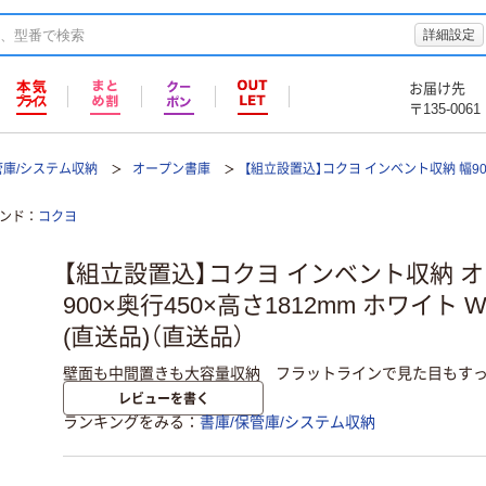
詳細設定
お届け先
〒135-0061
管庫/システム収納
オープン書庫
【組立設置込】コクヨ インベント収納 幅90
ンド
コクヨ
【組立設置込】コクヨ インベント収納 オ
900×奥行450×高さ1812mm ホワイト WM
(直送品)（直送品）
壁面も中間置きも大容量収納 フラットラインで見た目もす
レビューを書く
ランキングをみる
書庫/保管庫/システム収納