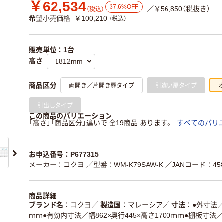
￥62,534
37.6%OFF
／￥56,850（税抜き）
（税込）
希望小売価格
￥100,210
（税込）
販売単位：1台
高さ
両開き／片開き扉タイプ
引違い扉タイプ
商品区分
引出しタイプ
この商品のバリエーション
「高さ」「商品区分」違いで 全19商品 あります。
すべてのバリ
お申込番号：P677315
メーカー：コクヨ
／型番：WM-K79SAW-K
／JANコード：4582
商品詳細
ブランド名
コクヨ
／
製造国
マレーシア
／
寸法
●外寸法／
ｍｍ●有効内寸法／幅862×奥行445×高さ1700ｍｍ●棚板寸法／