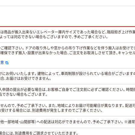
くは商品が搬入出来ないエレベーター庫内サイズであった場合など、階段担ぎ上げ作
によっては対応できない場合もございますので、予めご了承ください。
能かご確認下さい。ドアの取り外しや窓からの吊り下げ作業などを伴う搬入はお受けで
が確保できず搬入・設置が出来なかった場合、ご注文をお取消しさせて頂き、キャンセ
注意
お届けにお伺いいたします。建物によって、車両制限が設けられている場合がございま
合、お届けはお受けできません。
入申請の提出が必要な場合は、お客様ご自身でご注文前に必ずご確認ください。時間
品できない場合もございます。
ませんので、予めご了承下さい。また、地域によりお届け可能曜日が異なります。配送
お受けする場合には、別途費用が発生しますのでご了承ください。
の他一部地域・山間部等）への配送は対応ができませんので、予めご了承下さい。※通
場合には、別途費用をご請求させていただきます。