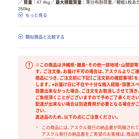
／
質量
47.4kg
／
最大積載質量
等分布耐荷重／棚板1枚あた
250kg
もっと見る
類似商品と比較する
※この商品は沖縄県・離島・その他一部地域・山間部
す。ご注文後、お届け不可の場合は、アスクルよりご連
商品につき、ご注文前に下記【ご注文前の確認事項】
します。●お届け日に不在や十分な搬入経路・設置ス
設置出来なかった場合、ご注文をお取消しさせて頂き
ご負担頂くことがございますので予めご了承ください
配達が出来ない場合は別途費用が必要となる場合が
さい。
直送品のため、以下の点にご注意ください。
この商品には、アスクル発行の納品書が同梱され
アスクル発行の納品書をご希望のお客様は、商品到