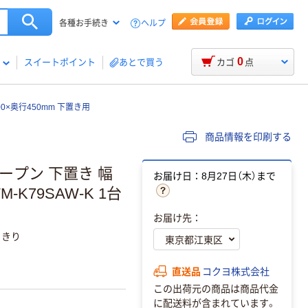
ヘルプ
各種お手続き
0
スイートポイント
あとで買う
カゴ
点
0×奥行450mm 下置き用
商品情報を印刷する
ープン 下置き 幅
お届け日：8月27日（木）まで
-K79SAW-K 1台
お届け先：
っきり
直送品
コクヨ株式会社
この出荷元の商品は商品代金
に配送料が含まれています。