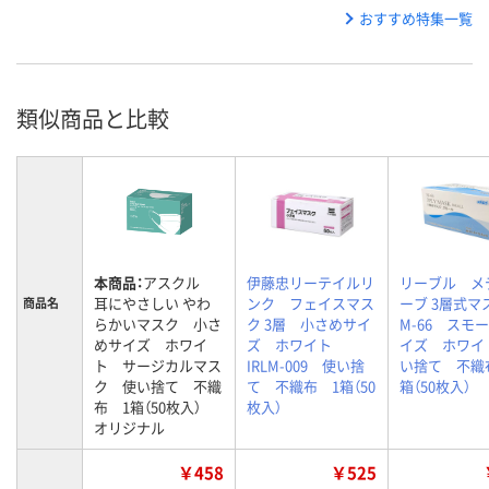
おすすめ特集一覧
類似商品と比較
本商品：
アスクル
伊藤忠リーテイルリ
リーブル メ
耳にやさしい やわ
ンク フェイスマス
ーブ 3層式
商品名
らかいマスク 小さ
ク 3層 小さめサイ
M-66 スモ
めサイズ ホワイ
ズ ホワイト
イズ ホワイ
ト サージカルマス
IRLM-009 使い捨
い捨て 不織
ク 使い捨て 不織
て 不織布 1箱（50
箱（50枚入）
布 1箱（50枚入）
枚入）
オリジナル
￥458
￥525