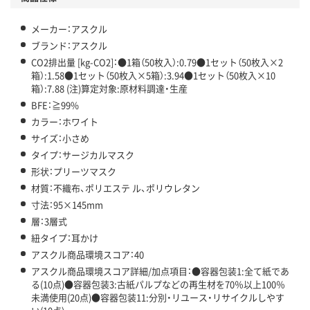
メーカー：アスクル
ブランド：アスクル
CO2排出量 [kg-CO2]：●1箱（50枚入）:0.79●1セット（50枚入×2
箱）:1.58●1セット（50枚入×5箱）:3.94●1セット（50枚入×10
箱）:7.88 (注)算定対象:原材料調達・生産
BFE：≧99%
カラー：ホワイト
サイズ：小さめ
タイプ：サージカルマスク
形状：プリーツマスク
材質：不織布、ポリエステ ル、ポリウレタン
寸法：95×145mm
層：3層式
紐タイプ：耳かけ
アスクル商品環境スコア：40
アスクル商品環境スコア詳細/加点項目：●容器包装1:全て紙であ
る(10点)●容器包装3:古紙パルプなどの再生材を70％以上100％
未満使用(20点)●容器包装11:分別・リユース・リサイクルしやす