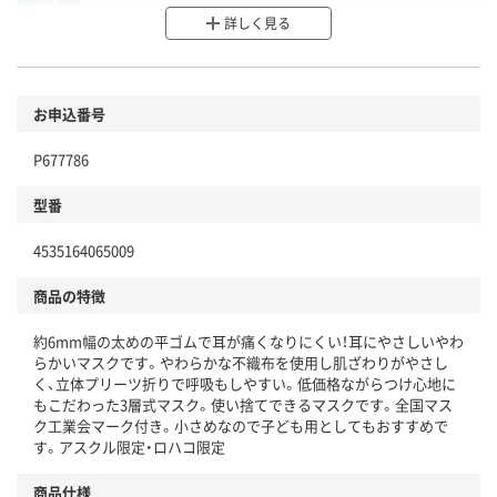
詳しく見る
分別・リサイクルしやすい設計
環境に配慮した材料を使用
商品
お申込番号
本体
省資源・省エネ・節水
P677786
分別・リサイクルしやすい設計
型番
独自の回収スキームがある
4535164065009
仕組
アスクルで資源循環している
商品の特徴
温室効果ガスなどの削減
約6mm幅の太めの平ゴムで耳が痛くなりにくい！耳にやさしいやわ
この商品の環境配慮ポイントです。下記商品詳細「
らかいマスクです。やわらかな不織布を使用し肌ざわりがやさし
アスクル商品環境スコア詳細／加点項目
」で確認できます。
く、立体プリーツ折りで呼吸もしやすい。低価格ながらつけ心地に
もこだわった3層式マスク。使い捨てできるマスクです。全国マス
ク工業会マーク付き。小さめなので子ども用としてもおすすめで
す。アスクル限定・ロハコ限定
商品仕様