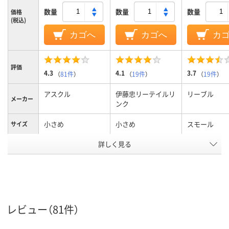
数量
数量
数量
価格
(税込)
カゴへ
カゴへ
カ
評価
4.3
4.1
3.7
（
81件
）
（
19件
）
（
19件
）
アスクル
伊藤忠リーテイルリ
リーブル
メーカー
ンク
小さめ
小さめ
スモール
サイズ
カラーグ
詳しく見る
ホワイト系
ホワイト
ホワイト系
ループ
耳かけ
耳かけ
耳かけ
紐タイプ
プリーツマスク
プリーツマスク
プリーツマス
形状
レビュー（81件）
アスクル
商品環境
40
スコア