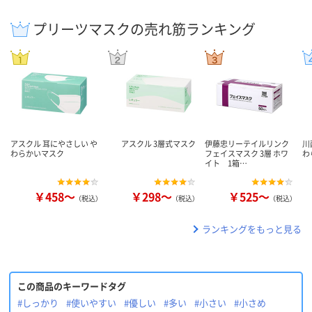
プリーツマスクの売れ筋ランキング
アスクル 耳にやさしい や
アスクル 3層式マスク
伊藤忠リーテイルリンク
川
わらかいマスク
フェイスマスク 3層 ホワ
わ
イト 1箱…
￥458～
￥298～
￥525～
（税込）
（税込）
（税込）
ランキングをもっと見る
この商品のキーワードタグ
#しっかり
#使いやすい
#優しい
#多い
#小さい
#小さめ