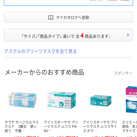
マイカタログへ登録
4
「サイズ」「商品タイプ」 違いで 全
商品あります。
アスクルのプリーツマスクを全て見る
メーカーからのおすすめ商品
スポンサー
サラヤ サージカルマス
アイリスオーヤマ プリ
アイリスオーヤマ プリ
エリエー
クＳＦ 3層式 使い
ーツマスク ふつう PN-
ーツマスク ふつうサイ
爽快 息
捨て 不織…
NV…
ズ ホワ…
うサイズ