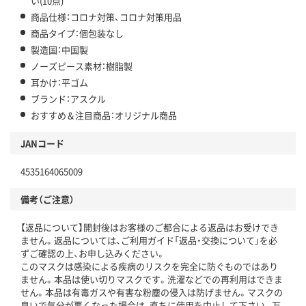
い(10点)
商品仕様：コロナ対策、コロナ対策用品
商品タイプ：個包装なし
製造国：中国製
ノーズピース素材：樹脂製
耳かけ：平ゴム
ブランド：アスクル
おすすめ＆注目商品：オリジナル商品
JANコード
4535164065009
備考（ご注意）
【返品について】開封後はお客様のご都合による返品はお受けでき
ません。返品については、ご利用ガイド「返品・交換について」を必
ずご確認の上、お申し込みください。
このマスクは感染による疾病のリスクを完全に防ぐものではあり
ません。本品は使い切りマスクです。洗濯などでの再利用はできま
せん。本品は有毒ガスや有害な粉塵の侵入は防げません。マスクの
臭いで気分が悪くなった場合は、直ちに使用を中止して下さい。万