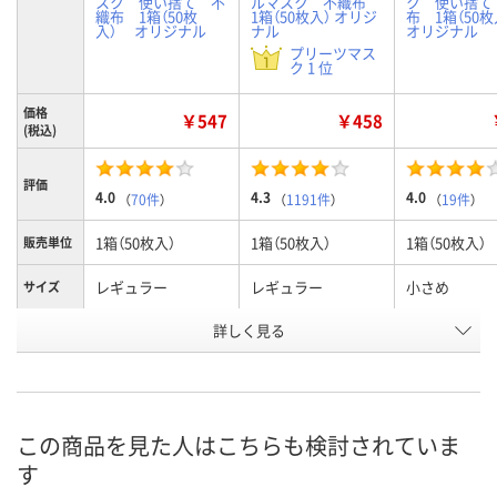
スク 使い捨て 不
ルマスク 不織布
ク 使い捨て
織布 1箱（50枚
1箱（50枚入） オリジ
布 1箱（50
入） オリジナル
ナル
オリジナル
プリーツマス
ク 1 位
価格
￥547
￥458
(税込)
評価
4.0
4.3
4.0
（
70件
）
（
1191件
）
（
19件
）
1箱（50枚入）
1箱（50枚入）
1箱（50枚入）
販売単位
レギュラー
レギュラー
小さめ
サイズ
商品タイ
詳しく見る
個包装あり
個包装なし
個包装あり
プ
お申込番
P677784
2797427
P677785
号
この商品を見た人はこちらも検討されていま
あり
あり
あり
在庫
す
8月9日（日）
8月9日（日）
8月9日（日）
お届け日