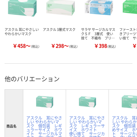
アスクル 耳にやさしい
アスクル 3層式マスク
サラヤ サージカルマス
ファースト
やわらかいマスク
クＳＦ 3層式 使い
きプリーツ
捨て 不織布 プリ…
い捨て サ
￥458～
￥298～
￥398
￥
（税込）
（税込）
（税込）
他のバリエーション
アスクル 耳にやさ
アスクル 耳にやさ
アスクル 耳
しい やわらかいマ
しい やわらかいマ
しい やわら
スク 個包装 レギ
スク レギュラーサ
スク 個包装
商品名
ュラーサイズ ホワ
イズ ホワイト
めサイズ ホ
イト サージカルマ
使い捨て サージカ
ト サージカ