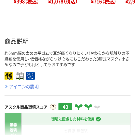
¥398（税込）
¥1,078（税込）
¥716（税込）
¥2,
商品説明
約6mm幅の太めの平ゴムで耳が痛くなりにくい！やわらかな肌触りの不
織布を使用し、低価格ながらつけ心地にもこだわった3層式マスク。小さ
めなので子ども用としてもおすすめです
アイコンの説明
40
アスクル商品環境スコア
環境に配慮した材料を使用
容器
包装
省資源・無包装