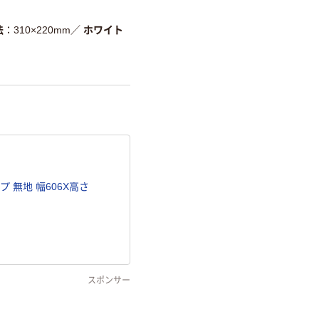
法
310×220mm
／
ホワイト
 無地 幅606X高さ
スポンサー