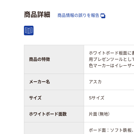
高さ：mm
220mm
900
商品詳細
商品情報の誤りを報告
タイプ
無地
無地
ホワイトボード面
片面（無地）
片面
数
ホワイトボード板面に
商品の特徴
用プレゼンツールとし
カラーグループ
ホワイト系
ブラ
色マーカーはイレーザ
質量
415g
920
メーカー名
アスカ
サイズ
Sサイズ
ホワイトボード面数
片面（無地）
ボード面：ソフト鉄板、P