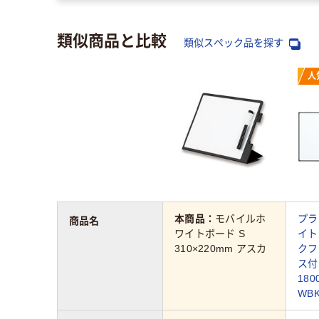
類似商品と比較
類似スペック品を探す
人
本商品：
モバイルホ
プラ
商品名
ワイトボード S
イト
310×220mm アスカ
クフ
ス
18
WBK