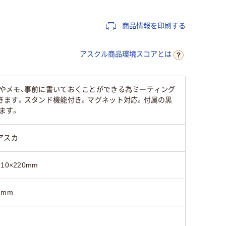
450mm
300mm
906mm
商品情報を印刷する
無地
無地
無地
アスクル商品環境スコアとは
片面（無地）
片面（無地）
片面（無地
やメモ、事前に書いておくことができる為ミーティング
きます。スタンド機能付き。マグネット対応。付属の黒
ホワイト系
ホワイト系
ホワイト
ます。
420g
380ｇ
5kg
アスカ
310×220mm
7mm