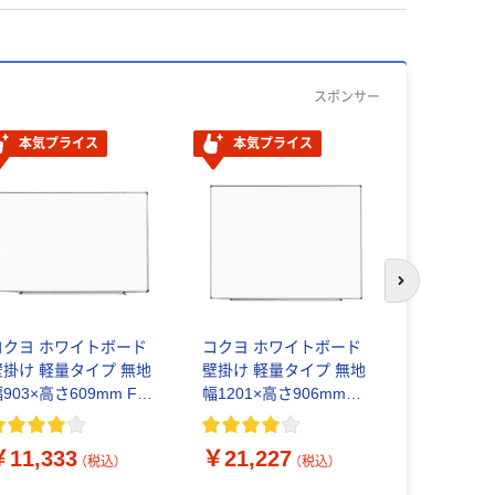
スポンサー
本気プライス
本気プライス
次のスライド
コクヨ ホ
壁掛け 軽
コクヨ ホワイトボード
コクヨ ホワイトボード
幅457×高さ
壁掛け 軽量タイプ 無地
壁掛け 軽量タイプ 無地
SL115W 1
￥5,850
903×高さ609mm FB-
幅1201×高さ906mm
L23W 1枚
FB-SL34W 1枚
￥11,333
￥21,227
（税込）
（税込）