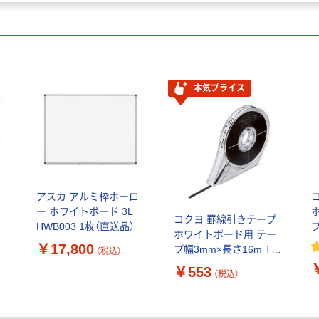
本気プライス
ロ
アスカ アルミ枠ホーロ
ー ホワイトボード 3L
コクヨ 罫線引きテープ
HWB003 1枚（直送品）
プ
ホワイトボード用 テー
5
￥17,800
プ幅3mm×長さ16m T-
（税込）
503 1個
￥553
（税込）