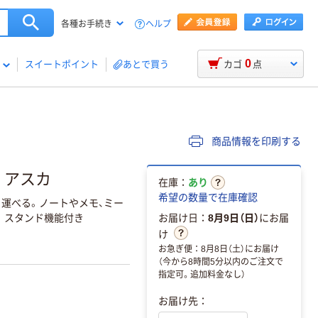
ヘルプ
各種お手続き
0
スイートポイント
あとで買う
カゴ
点
商品情報を印刷する
m アスカ
在庫：
あり
希望の数量で在庫確認
運べる。ノートやメモ、ミー
。スタンド機能付き
お届け日：
8月9日（日）
にお届
け
お急ぎ便：8月8日（土）にお届け
（今から8時間5分以内のご注文で
指定可。追加料金なし）
お届け先：