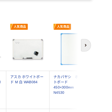
人気商品
人気商品
本気
次へ
ー
アスカ ホワイトボー
ナカバヤシ ホワイ
コクヨ 
M
ド M 白 WAB084
トボード
ド 壁掛
450×300mm WBP-
無地 幅1
N4530
906mm 
1枚