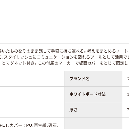
mm
450mm
無地
無地
（無地）
片面（無地）
片面（無地）
書いたものをそのまま残して手軽に持ち運べる。考えをまとめるノート
て、スタイリッシュにコミュニケーションを図れるツールとして活用で
ック系
ホワイト系
ホワイト系
ーとマグネット付き。この付属のマーカーで板面カバーをとじて固定し
0g
290ｇ
420g
ブランド名
ホワイトボード寸法
厚さ
ET、カバー：PU、再生紙、磁石、