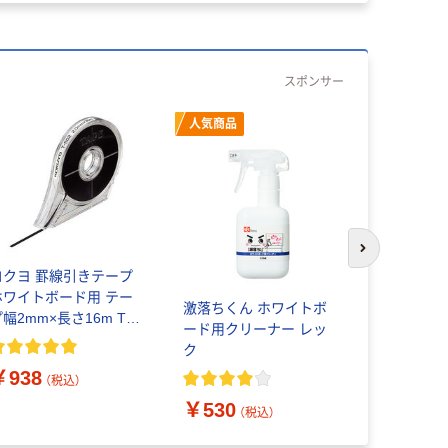
スポンサー
人気商品
次のスライド
コクヨ 罫線引きテープ
コクヨ 罫
ホワイトボード用 テー
ホワイトボ
激落ちくん ホワイトボ
幅2mm×長さ16m T-
プ幅1mm×長
ード用クリーナー レッ
02 1個
501 1個
ク
￥938
￥830
（税込）
（
￥530
（税込）