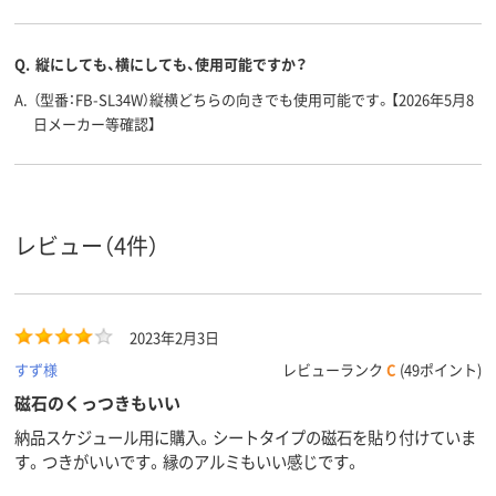
質
ホワイト
片面（無地）
片面（無地）
片面（無地）
Q.
縦にしても、横にしても、使用可能ですか？
ボード面
数
A.
（型番：FB-SL34W）縦横どちらの向きでも使用可能です。【2026年5月8
日メーカー等確認】
カラーグ
ホワイト系
ホワイト系
ホワイト系
ループ
5kg
420g
380ｇ
質量
レビュー（4件）
2023年2月3日
すず様
レビューランク
C
(49ポイント)
磁石のくっつきもいい
納品スケジュール用に購入。シートタイプの磁石を貼り付けていま
す。つきがいいです。縁のアルミもいい感じです。