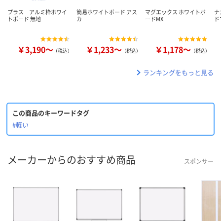
プラス アルミ枠ホワイ
簡易ホワイトボード アス
マグエックス ホワイトボ
ナ
トボード 無地
カ
ードMX
ド
￥3,190～
￥1,233～
￥1,178～
（税込）
（税込）
（税込）
ランキングをもっと見る
この商品のキーワードタグ
#軽い
メーカーからのおすすめ商品
スポンサー