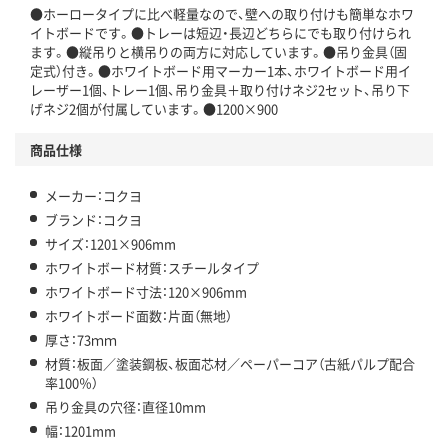
●ホーロータイプに比べ軽量なので、壁への取り付けも簡単なホワ
イトボードです。●トレーは短辺・長辺どちらにでも取り付けられ
ます。●縦吊りと横吊りの両方に対応しています。●吊り金具（固
定式）付き。●ホワイトボード用マーカー1本、ホワイトボード用イ
レーザー1個、トレー1個、吊り金具＋取り付けネジ2セット、吊り下
げネジ2個が付属しています。●1200×900
商品仕様
メーカー：コクヨ
ブランド：コクヨ
サイズ：1201×906mm
ホワイトボード材質：スチールタイプ
ホワイトボード寸法：120×906mm
ホワイトボード面数：片面（無地）
厚さ：73ｍｍ
材質：板面／塗装鋼板、板面芯材／ペーパーコア（古紙パルプ配合
率100％）
吊り金具の穴径：直径10mm
幅：1201mm