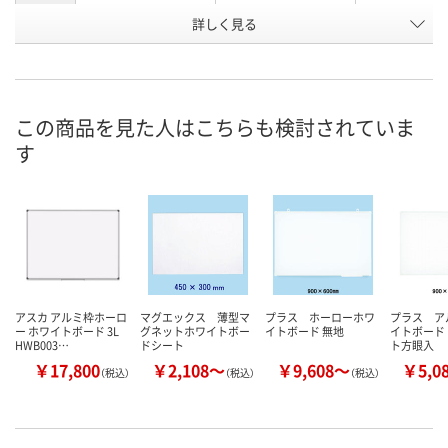
お申込番
詳しく見る
A528608
4243446
AR31746
号
2点
1点
4点
在庫
8月9日（日）
8月9日（日）
8月9日（日）
お届け日
この商品を見た人はこちらも検討されていま
す
数量
数量
数量
カゴへ
カゴへ
カ
アスカ アルミ枠ホーロ
マグエックス 薄型マ
プラス ホーローホワ
プラス ア
ー ホワイトボード 3L
グネットホワイトボー
イトボード 無地
イトボード
HWB003…
ドシート
ト方眼入
￥17,800
￥2,108～
￥9,608～
￥5,0
（税込）
（税込）
（税込）