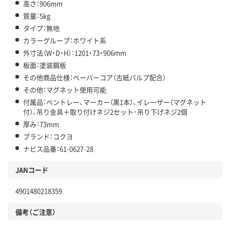
高さ：906mm
質量：5kg
タイプ：無地
カラーグループ：ホワイト系
外寸法（W・D・H）：1201・73・906mm
板面：塗装鋼板
その他商品仕様：ペーパーコア（古紙パルプ配合）
その他：マグネット使用可能
付属品：ペントレー、マーカー（黒1本）、イレーザー（マグネット
付）、吊り金具＋取り付けネジ2セット･吊り下げネジ2個
厚み：73mm
ブランド：コクヨ
ナビス品番：61-0627-28
JANコード
4901480218359
備考（ご注意）