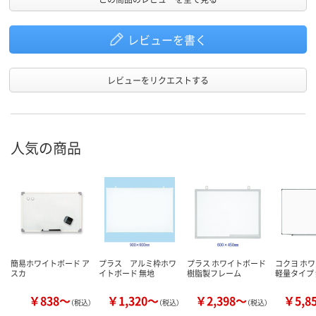
レビューを書く
レビューをリクエストする
人気の商品
簡易ホワイトボード ア
プラス アルミ枠ホワ
プラス ホワイトボード
コクヨ ホ
スカ
イトボード 無地
樹脂製フレーム
軽量タイプ
￥838～
￥1,320～
￥2,398～
￥5,8
（税込）
（税込）
（税込）