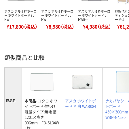
アスカ アルミ枠ホーロ
アスカ アルミ枠ホーロ
アスカ アルミ枠ホーロ
林製作所 
ー ホワイトボード 3L
ー ホワイトボード LL
ー ホワイトボード L
ティショ
HW…
HW…
HWB…
ード仕…
¥17,800（税込）
¥8,980（税込）
¥4,980（税込）
¥61,
類似商品と比較
本商品：
コクヨ ホワ
アスカ ホワイトボ
ナカバヤシ 
商品名
イトボード 壁掛け
ード M 白 WAB084
トボード
軽量タイプ 無地 幅
450×300m
1201×高さ
WBP-N4530
906mm FB-SL34W
1枚