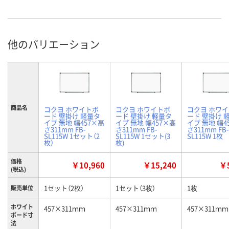
他のバリエーション
商品名
コクヨ ホワイトボ
コクヨ ホワイトボ
コクヨ ホワ
ード 壁掛け 軽量タ
ード 壁掛け 軽量タ
ード 壁掛け 
イプ 無地 幅457×高
イプ 無地 幅457×高
イプ 無地 幅4
さ311mm FB-
さ311mm FB-
さ311mm FB-
SL115W 1セット（2
SL115W 1セット(3
SL115W 1枚
枚）
枚)
価格
￥10,960
￥15,240
￥5
(税込)
1セット（2枚）
1セット（3枚）
1枚
販売単位
ホワイト
457×311ｍｍ
457×311ｍｍ
457×311ｍｍ
ボード寸
法