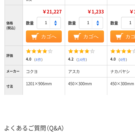
￥21,227
￥1,233
￥1
数量
数量
数量
価格
(税込)
カゴへ
カゴへ
カ
評価
4.0
4.2
4.0
（
4件
）
（
14件
）
（
4件
）
コクヨ
アスカ
ナカバヤシ
メーカー
1201×906mm
450×300mm
450×300mm
寸法
73ｍｍ
10mm、10、10mm、
14ｍｍ
厚さ
10
無地
無地
無地
タイプ
よくあるご質問（Q&A）
ホワイト
スチールタイプ
スチールタイ
ボード材