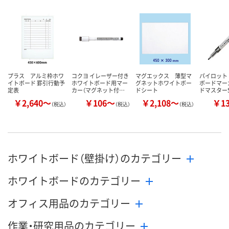
カゴへ
カゴへ
カ
プラス アルミ枠ホワ
コクヨ イレーザー付き
マグエックス 薄型マ
パイロット
イトボード 罫引行動予
ホワイトボード用マー
グネットホワイトボー
ボードマー
定表
カー（マグネット付…
ドシート
ドマスター
￥2,640～
￥106～
￥2,108～
￥1
（税込）
（税込）
（税込）
ホワイトボード（壁掛け）のカテゴリー
ホワイトボードのカテゴリー
オフィス用品のカテゴリー
作業・研究用品のカテゴリー