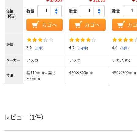
数量
数量
数量
価格
(税込)
カゴへ
カゴへ
カ
評価
3.0
4.2
4.0
（
1件
）
（
14件
）
（
4件
）
アスカ
アスカ
ナカバヤシ
メーカー
幅410mm×高さ
450×300mm
450×300mm
寸法
300mm
7mm
10mm、10、10mm、
14ｍｍ
厚さ
10
無地
無地
無地
タイプ
レビュー（1件）
ホワイト
片面（無地）
片面（無地）
片面（無地）
ボード面
数