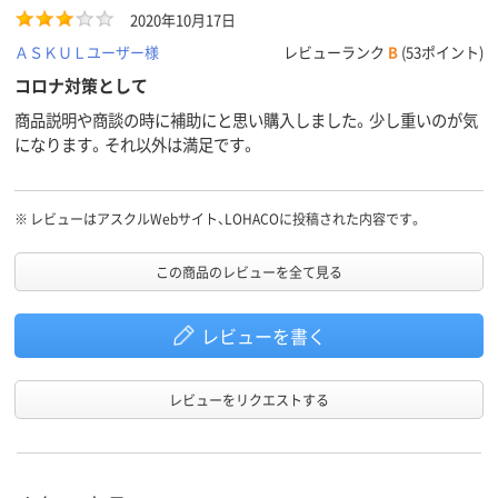
カラーグ
ホワイト系
ホワイト系
ホワイト系
2020年10月17日
ループ
ＡＳＫＵＬユーザー様
レビューランク
B
(53ポイント)
800g
420g
380ｇ
質量
コロナ対策として
商品説明や商談の時に補助にと思い購入しました。少し重いのが気
になります。それ以外は満足です。
※
レビューはアスクルWebサイト、LOHACOに投稿された内容です。
この商品のレビューを全て見る
レビューを書く
レビューをリクエストする