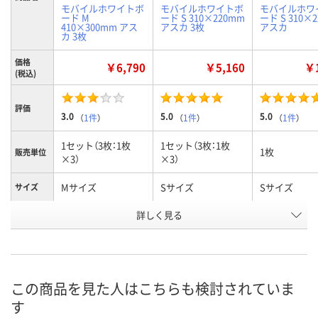
モバイルホワイトボ
モバイルホワイトボ
モバイルホワ
ード M
ード S 310×220mm
ード S 310×
410×300mm アス
アスカ 3枚
アスカ
カ 3枚
価格
￥6,790
￥5,160
￥1
(税込)
評価
3.0
5.0
5.0
（
1件
）
（
1件
）
（
1件
）
1セット（3枚：1枚
1セット（3枚：1枚
1枚
販売単位
×3）
×3）
Mサイズ
Sサイズ
Sサイズ
サイズ
お申込番
詳しく見る
P683910
P683907
P678526
号
あり
あり
あり
在庫
8月8日（土）
8月8日（土）
8月8日（土）
お届け日
この商品を見た人はこちらも検討されていま
す
数量
数量
数量