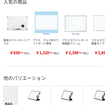
人気の商品
簡易ホワイトボード ア
プラス アルミ枠ホワ
プラス ホワイトボード
コクヨ ホ
スカ
イトボード 無地
樹脂製フレーム
軽量タイプ
￥838～
￥1,320～
￥2,398～
￥5,8
（税込）
（税込）
（税込）
他のバリエーション
商品名