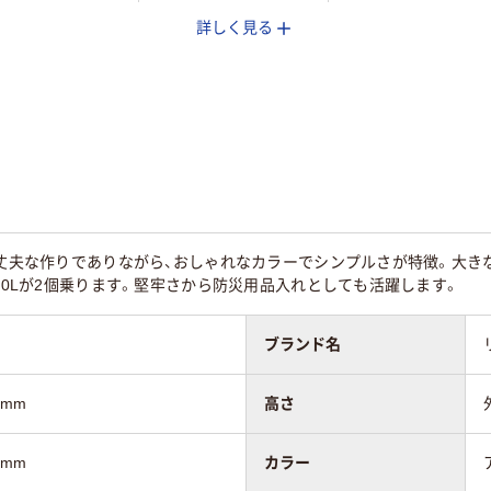
詳しく見る
ア(透明・半透明)
クリア(透明・半透明
ベージュ系
系
プロピレン
ポリプロピレン
ポリプロピレン
。丈夫な作りでありながら、おしゃれなカラーでシンプルさが特徴。大
、30Lが2個乗ります。堅牢さから防災用品入れとしても活躍します。
ブランド名
5mm
高さ
0mm
カラー