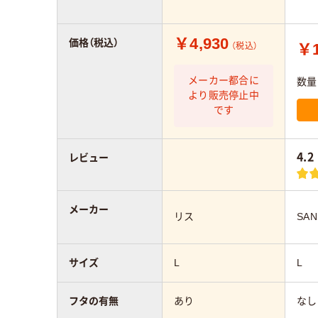
￥4,930
価格（税込）
￥1
（税込）
メーカー都合に
数量
より販売停止中
です
4.2
レビュー
メーカー
リス
SAN
サイズ
L
L
フタの有無
あり
なし