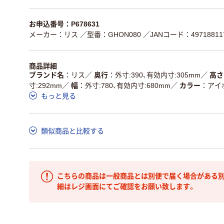
お申込番号：P678631
メーカー：リス
／型番：GHON080
／JANコード：497188117
商品詳細
ブランド名
リス
／
奥行
外寸:390、有効内寸:305mm
／
高さ
寸:292mm
／
幅
外寸:780、有効内寸:680mm
／
カラー
アイ
もっと見る
類似商品と比較する
こちらの商品は一般商品とは別便で届く場合がある別
細はレジ画面にてご確認をお願い致します。