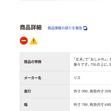
カラーグループ
クリ
ベージュ系
系
商品詳細
材質
商品情報の誤りを報告
ポリプロピレン
ポリ
アスクル商品環境
スコア
「丈夫」で「おしゃれ」
商品の特徴
楽々です。70Lの上に
メーカー名
リス
奥行
外寸:390、有効内寸:30
幅
外寸:780、有効内寸:68