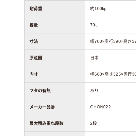
耐荷重
約100kg
容量
70L
寸法
幅780×奥行390×高さ3
原産国
日本
内寸
幅680×高さ325×奥行3
フタの有無
あり
メーカー品番
GHON022
最大積み重ね段数
2段