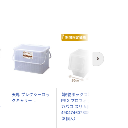
期間限定価格
次へ
ス
天馬 プレクシーロッ
【収納ボックス】 天馬
【収納トレ
リ
クキャリー L
PRX プロフィックス
グサ 積
ト
カバコ スリム(L)
仕切りト
4904746078087 1箱
ト(白) L 
（8個入）