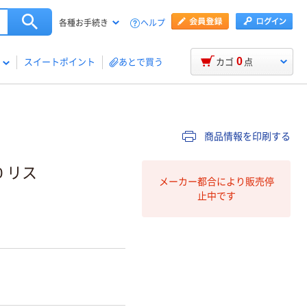
ヘルプ
各種お手続き
0
スイートポイント
あとで買う
カゴ
点
商品情報を印刷する
0 リス
メーカー都合により販売停
止中です