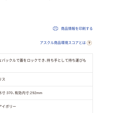
)
クリア(透明・半透明)
ベージュ系
ホワイト
系
本体：A
商品情報を印刷する
ポリプロピレン
ポリプロピレン
パーツ：
レン
アスクル商品環境スコアとは
きなバックルで蓋をロックでき、持ち手として持ち運びも
リス
外寸:370、有効内寸:292mm
アイボリー