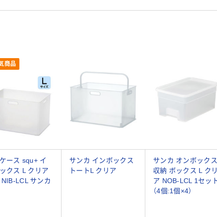
気商品
ケース squ+ イ
サンカ インボックス
サンカ オンボック
ックス L クリア
トートL クリア
収納 ボックス L ク
NIB-LCL サンカ
ア NOB-LCL 1セッ
（4個:1個×4）