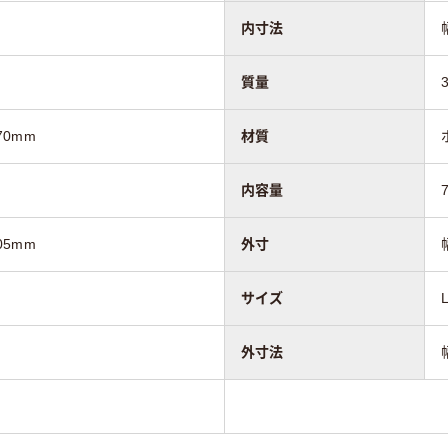
内寸法
質量
70mm
材質
内容量
05mm
外寸
サイズ
外寸法