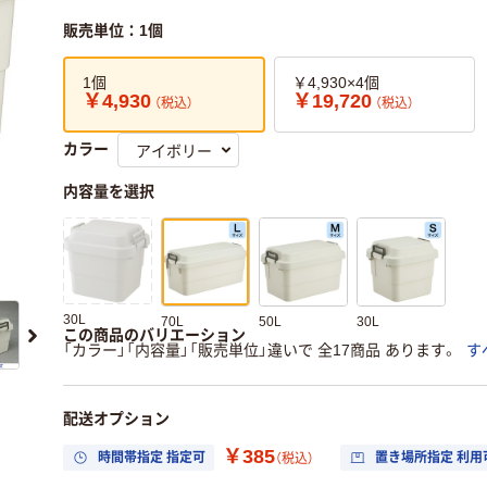
販売単位：1個
1個
￥4,930×4個
￥4,930
￥19,720
（税込）
（税込）
カラー
内容量を選択
30L
70L
50L
30L
この商品のバリエーション
「カラー」「内容量」「販売単位」違いで 全17商品 あります。
す
配送オプション
￥385
時間帯指定 指定可
置き場所指定 利用
（税込）