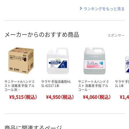
ランキングをもっと見る
メーカーからのおすすめ商品
スポンサー
サニテートAハンドミ
サラヤ 手指消毒剤HL
サニテート Aハンドミ
サラヤ 手
スト 消毒液 手指 アル
5L 42317 1本
スト 消毒液 手指 アル
1L 1本
コール消…
コール…
¥9,515（税込）
¥4,950（税込）
¥4,060（税込）
¥1,
商品に関連するページ