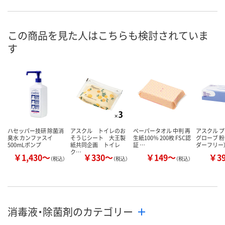
あり
2点
あり
在庫
8月10日（月）
8月10日（月）
8月10日（月）
お届け日
この商品を見た人はこちらも検討されていま
す
数量
数量
数量
カゴへ
カゴへ
カ
ハセッパー技研 除菌消
アスクル トイレのお
ペーパータオル 中判 再
アスクル 
臭水 カンファスイ
そうじシート 大王製
生紙100％ 200枚 FSC認
グローブ 粉
500mLポンプ
紙共同企画 トイレ
証 …
ダーフリー
ク…
￥1,430～
￥330～
￥149～
￥3
（税込）
（税込）
（税込）
消毒液・除菌剤のカテゴリー