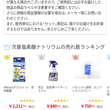
が異なる場合がございますので、ご使用前には必ずお届けした
商品の商品ラベルや注意書きをご確認ください。
さらに詳細な商品情報が必要な場合は、メーカー等にお問い合
わせください。
また、販売単位における「セット」表記は、箱でのお届けをお約束
するものではありません。あらかじめご了承ください。
次亜塩素酸ナトリウムの売れ筋ランキング
MiltonCP（ミルトン） 杏
花王 泡洗浄ハイター１
ハセッパー技研 カンフ
メ
林製薬
０００
ァスイスプレー
ム
洗
￥2,211～
￥840～
￥750～
（税込）
（税込）
（税込）