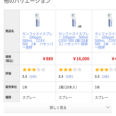
他のバリエーション
商品名
カンファスイスプレ
カンファスイスプレ
カンファスイ
ー 100ppm
ー 100ppm 500ml
ー 100pp
500mL COSY-
COSY-500 1箱（20本
500mL COS
500 1本 ハセッパ
入） ハセッパー技研
500 5本 
ー技研
ー技研
価格
￥880
￥16,000
￥4
(税込)
評価
3.3
3.3
3.3
（
3件
）
（
3件
）
（
3件
）
1本
1箱（20本入）
5本
販売単位
スプレー
スプレー
スプレー
種類
お申込番
詳しく見る
098427
2500562
HE61857
号