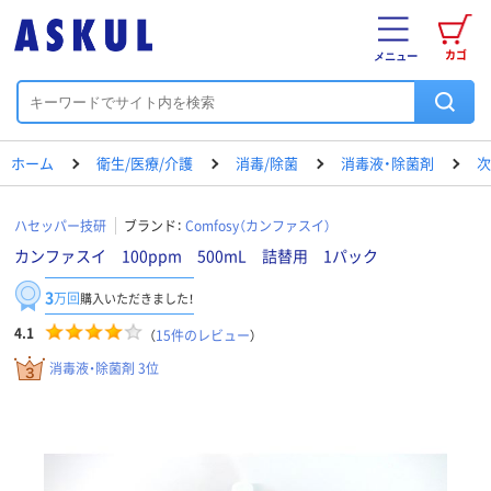
カゴ
メニュー
ホーム
衛生/医療/介護
消毒/除菌
消毒液・除菌剤
次
ハセッパー技研
ブランド：
Comfosy（カンファスイ）
カンファスイ 100ppm 500mL 詰替用 1パック
3
万回
購入いただきました！
4.1
（
15
件のレビュー
）
消毒液・除菌剤 3位