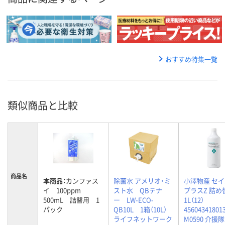
おすすめ特集一覧
類似商品と比較
商品名
本商品：
カンファス
除菌水 アメリオ・ミ
小澤物産 セ
イ 100ppm
スト水 QBテナ
プラスZ 詰め
500mL 詰替用 1
ー LW-ECO-
1L（12）
パック
QB10L 1箱（10L）
45604341801
ライフネットワーク
M0590 介援隊