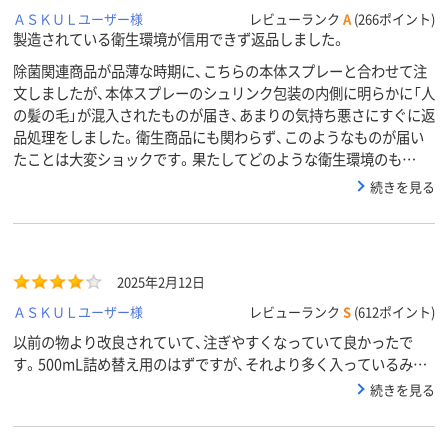
ＡＳＫＵＬユーザー様
レビューランク
A
(266ポイント)
製造されている衛生環境が信用できず返品しました。
除菌関連商品が品薄な時期に、こちらの本体スプレーと合わせて注
文しましたが、本体スプレーのシュリンク包装の内側に明らかに「人
の髪の毛」が混入されたものが届き、あまりの気持ち悪さにすぐに返
品処理をしました。衛生商品にも関わらず、このようなものが届い
たことは大変ショックです。果たしてどのような衛生環境のも…
続きを見る
2025年2月12日
ＡＳＫＵＬユーザー様
レビューランク
S
(612ポイント)
以前の物より改良されていて、注ぎやすくなっていて良かったで
す。500mL詰め替え用のはずですが、それより多く入っているみた
いで、溢れてしまいました。詰め替えの時は、こぼれても良いところ
続きを見る
でやった方が良いです。