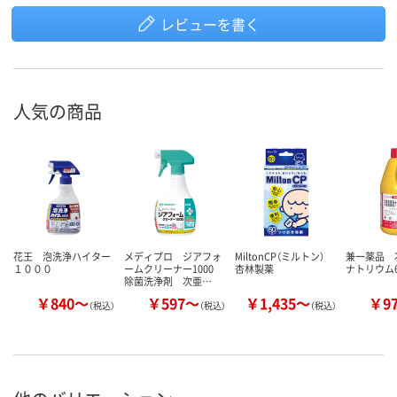
レビューを書く
人気の商品
花王 泡洗浄ハイター
メディプロ ジアフォ
MiltonCP（ミルトン）
兼一薬品 
１０００
ームクリーナー1000
杏林製薬
ナトリウム
除菌洗浄剤 次亜…
￥840～
￥597～
￥1,435～
￥9
（税込）
（税込）
（税込）