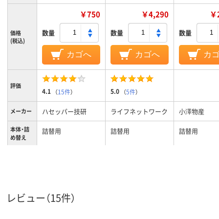
￥750
￥4,290
￥2
数量
数量
数量
価格
(税込)
カゴへ
カゴへ
カ
評価
4.1
5.0
（
15件
）
（
5件
）
ハセッパー技研
ライフネットワーク
小澤物産
メーカー
本体・詰
詰替用
詰替用
詰替用
め替え
次亜塩素酸ナトリウ
次亜塩素酸ナトリウ
ム（食品添加物）、希
ム、希塩酸
成分
塩酸（食品添加物）
レビュー（15件）