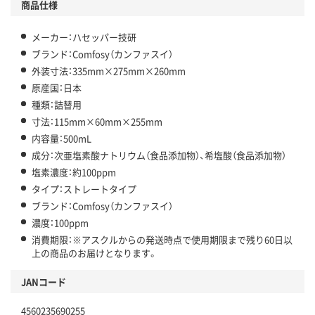
商品仕様
メーカー：ハセッパー技研
ブランド：Comfosy（カンファスイ）
外装寸法：335mm×275mm×260mm
原産国：日本
種類：詰替用
寸法：115mm×60mm×255mm
内容量：500mL
成分：次亜塩素酸ナトリウム（食品添加物）、希塩酸（食品添加物）
塩素濃度：約100ppm
タイプ：ストレートタイプ
ブランド：Comfosy（カンファスイ）
濃度：100ppm
消費期限：※アスクルからの発送時点で使用期限まで残り60日以
上の商品のお届けとなります。
JANコード
4560235690255