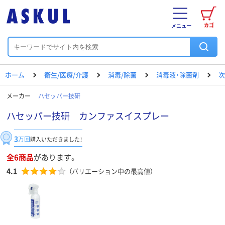
カゴ
メニュー
ホーム
衛生/医療/介護
消毒/除菌
消毒液・除菌剤
次
メーカー
ハセッパー技研
ハセッパー技研 カンファスイスプレー
3
万回
購入いただきました！
全6商品
があります。
4.1
（バリエーション中の最高値）