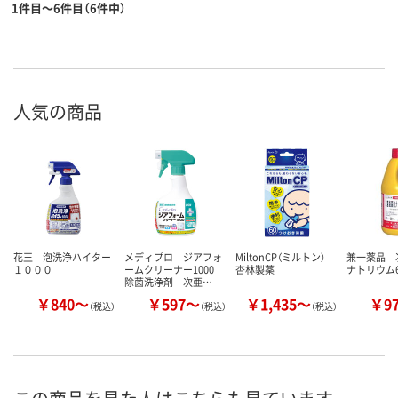
1件目～6件目（6件中）
人気の商品
花王 泡洗浄ハイター
メディプロ ジアフォ
MiltonCP（ミルトン）
兼一薬品 
１０００
ームクリーナー1000
杏林製薬
ナトリウム
除菌洗浄剤 次亜…
￥840～
￥597～
￥1,435～
￥9
（税込）
（税込）
（税込）