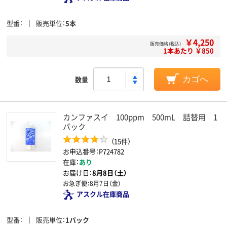
型番
販売単位
5本
￥4,250
販売価格（税込）
1本あたり ￥850
数量
カゴへ
カンファスイ 100ppm 500mL 詰替用 1
パック
（15件）
お申込番号：P724782
在庫：
あり
お届け日：
8月8日（土）
お急ぎ便：
8月7日（金）
アスクル在庫商品
型番
販売単位
1パック