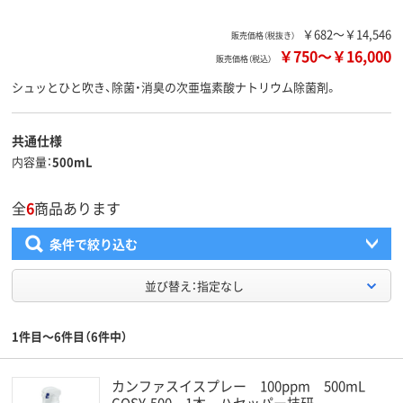
￥682～￥14,546
販売価格（税抜き）
￥750
～
￥16,000
販売価格（税込）
シュッとひと吹き、除菌・消臭の次亜塩素酸ナトリウム除菌剤。
共通仕様
内容量
500mL
全
6
商品あります
条件で絞り込む
並び替え：指定なし
1件目～6件目（6件中）
カンファスイスプレー 100ppm 500mL
COSY-500 1本 ハセッパー技研