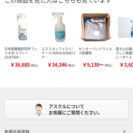
この商品を見た人はこちらも見ています
日本医療器研究所 フィ
エスコ カンファスイ/
センターバレイ ウィル
富士山の銘
リオ30 スプレー
ケース/500ml 693001 1
ス除菌剤
さしい除菌
25347600 …
ケ…
レーボトル
￥36,685
￥34,346
￥9,130～
￥3,6
（税込）
（税込）
（税込）
アスクルについて
お気軽にご質問ください。
新規会員登録