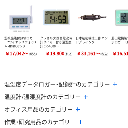
監視機能付無線ロガ
クレセル 大画面電波時
日本精密機械工作 ハン
藤田電機製
ー“ワイヤレスウォッチ
計タイマー付き温湿度
ドグラインダー
示ロガー K
ャMD8000シリー…
計 CR-4000…
￥17,042～
￥19,800
￥33,161～
￥16,5
（税込）
（税込）
（税込）
温湿度データロガー・記録計のカテゴリー
温度計/温湿度計のカテゴリー
オフィス用品のカテゴリー
作業・研究用品のカテゴリー