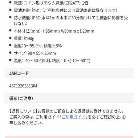
電源：コイン形リチウム電池（CR2477） 1個
電池寿命：約3年（ご利用条件により電池寿命は異なります）
防水機能：IP67（水深1mの水中に30分間つけても機器に影響を受
けない）
本体寸法（mm）：H55mm x W90mm x D20mm
重量：約90g
湿度：0～99.9％、精度±5％
サイズ：90×55×20mm
温度：-40～80℃計測、精度±0.3(-10～50℃)
JANコード
4571226381304
備考（ご注意）
【返品について】お客様のご都合による返品はお受けできません。
ご購入の際は、ご利用ガイド「
ご利用ガイド
」を必ずご確認の上、お
申し込みください。