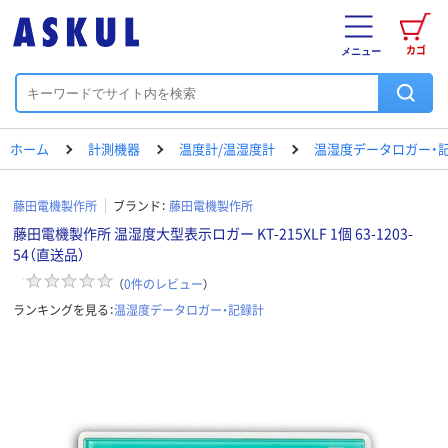
カゴ
メニュー
ホーム
計測機器
温度計/温湿度計
温湿度データロガー・
藤田電機製作所
ブランド：
藤田電機製作所
藤田電機製作所 温湿度大型表示ロガー KT-215XLF 1個 63-1203-
54（直送品）
（
0
件のレビュー
）
ランキングを見る：
温湿度データロガー・記録計