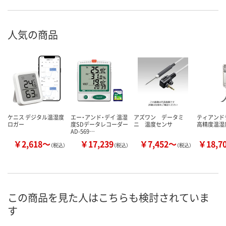
人気の商品
ケニス デジタル温湿度
エー・アンド・デイ 温湿
アズワン データミ
ティアンドデ
ロガー
度SDデータレコーダー
ニ 温度センサ
高精度温湿
AD-569…
￥2,618～
￥17,239
￥7,452～
￥18,7
（税込）
（税込）
（税込）
この商品を見た人はこちらも検討されていま
す