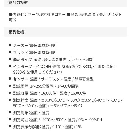
商品の特徴
●内蔵センサー型環境計測ロガー ●最高、最低温湿度表示リセット
可能
商品仕様
メーカー：藤田電機製作所
ブランド：藤田電機製作所
商品タイプ：最高、最低温湿度表示リセット可能
インターフェイス：NFC通信（SONY製 RC-S300/S1 または RC-
S380/S を使用してください）
センサー：温度 / サーミスタ ・ 湿度 / 静電容量型
記録間隔：1～255分間隔 ・ 1～60秒間隔
記録容量：温度 / 16,000件 ・ 湿度 / 16,000件
測定精度：温度 / ±0.3℃（-10℃ ～ 50℃） ±0.5℃（-40℃ ～ -10℃ /
50℃ ～ 80℃） 、湿度 / ±5％（5℃ ～ 45℃）
測定対象：温度 ・ 湿度
測定範囲：温度 / -40℃ ～ 80℃ ・ 湿度 / 0% ～ 99%RH
測定表示分解能：温度 / 0.1℃ ・ 湿度 / 1%