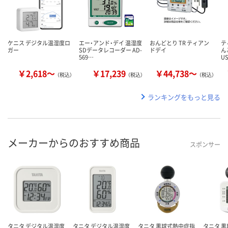
ケニス デジタル温湿度ロ
エー・アンド・デイ 温湿度
おんどとり TR ティアン
テ
ガー
SDデータレコーダー AD-
ドデイ
ん
569…
U
￥2,618～
￥17,239
￥44,738～
（税込）
（税込）
（税込）
ランキングをもっと見る
メーカーからのおすすめ商品
スポンサー
タニタ デジタル温湿度
タニタ デジタル温湿度
タニタ 黒球式熱中症指
タニタ 