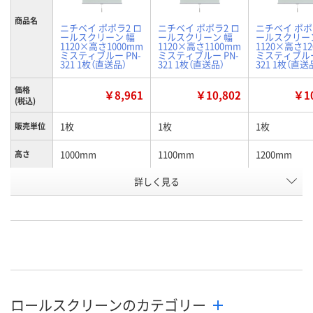
商品名
ニチベイ ポポラ2 ロ
ニチベイ ポポラ2 ロ
ニチベイ ポポ
ールスクリーン 幅
ールスクリーン 幅
ールスクリー
1120×高さ1000mm
1120×高さ1100mm
1120×高さ1
ミスティブルー PN-
ミスティブルー PN-
ミスティブルー
321 1枚（直送品）
321 1枚（直送品）
321 1枚（直送
価格
￥8,961
￥10,802
￥10
(税込)
1枚
1枚
1枚
販売単位
1000mm
1100mm
1200mm
高さ
お申込番
詳しく見る
P909557
P909558
P909007
号
直送品
直送品
直送品
在庫
8月24日（月）まで
8月24日（月）まで
8月24日（月）
お届け日
数量
数量
数量
ロールスクリーンのカテゴリー
カゴへ
カゴへ
カ