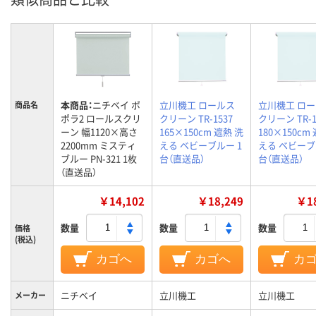
本商品：
ニチベイ ポ
立川機工 ロールス
立川機工 ロ
商品名
ポラ2 ロールスクリ
クリーン TR-1537
クリーン TR-1
ーン 幅1120×高さ
165×150cm 遮熱 洗
180×150cm
2200mm ミスティ
える ベビーブルー 1
える ベビーブ
ブルー PN-321 1枚
台（直送品）
台（直送品）
（直送品）
￥14,102
￥18,249
￥18
数量
数量
数量
価格
(税込)
カゴへ
カゴへ
カ
ニチベイ
立川機工
立川機工
メーカー