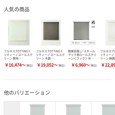
人気の商品
フルネス TOTTINOト
フルネス TOTTINOト
簡単目隠し「スチール
フルネス TO
ッティーノ ロールスク
ッティーノ ロールスク
ラック用ロールスクリ
ッティーノ
リーン 無地…
リーン 木調…
ーン＜フック＞ M …
リーン 麻
￥16,474～
￥19,052～
￥6,960～
￥22,8
（税込）
（税込）
（税込）
他のバリエーション