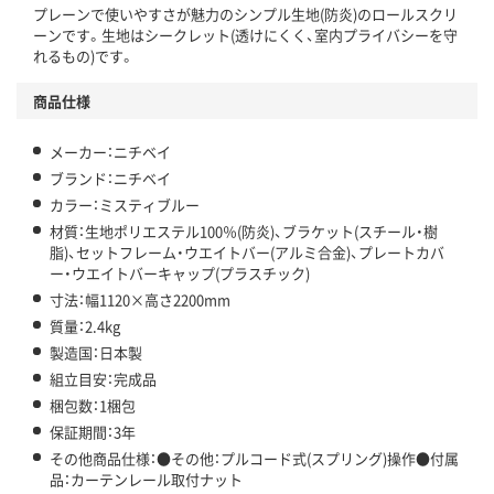
プレーンで使いやすさが魅力のシンプル生地(防炎)のロールスクリ
ーンです。生地はシークレット(透けにくく、室内プライバシーを守
れるもの)です。
商品仕様
メーカー：ニチベイ
ブランド：ニチベイ
カラー：ミスティブルー
材質：生地ポリエステル100％(防炎)、ブラケット(スチール・樹
脂)、セットフレーム・ウエイトバー(アルミ合金)、プレートカバ
ー・ウエイトバーキャップ(プラスチック)
寸法：幅1120×高さ2200mm
質量：2.4kg
製造国：日本製
組立目安：完成品
梱包数：1梱包
保証期間：3年
その他商品仕様：●その他：プルコード式(スプリング)操作●付属
品：カーテンレール取付ナット