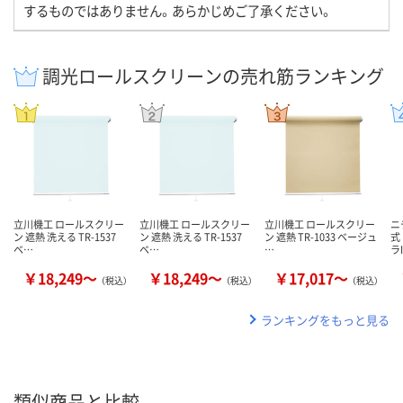
するものではありません。あらかじめご了承ください。
調光ロールスクリーンの売れ筋ランキング
立川機工 ロールスクリー
立川機工 ロールスクリー
立川機工 ロールスクリー
ニ
ン 遮熱 洗える TR-1537
ン 遮熱 洗える TR-1537
ン 遮熱 TR-1033 ベージュ
式
ベ…
ベ…
…
ラI
￥18,249～
￥18,249～
￥17,017～
（税込）
（税込）
（税込）
ランキングをもっと見る
類似商品と比較